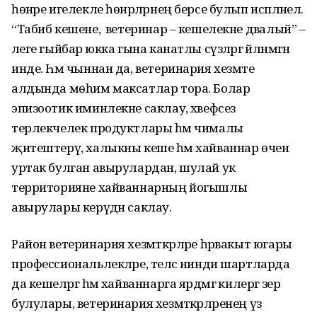
һөнәре игелекле һөнәрләрнең берсе булып исәпләнелә.
“Табиб кешене, ә ветеринар – кешелекне дәвалый” –
әлеге гыйбарә юкка гына канатлы сүзләргә әйләнмәгән
инде. Һәм чыннан да, ветеринария хезмәте
алдында мөһим максатлар тора. Болар
эпизоотик иминлекне саклау, хәвефсез
терлекчелек продуктлары һәм чималы
җитештерү, халыкны кеше һәм хайваннар өчен
уртак булган авырулардан, шулай ук
территорияне хайваннарның йогышлы
авырулары керүдән саклау.
Район ветеринария хезмәткәрләре һәрвакыт югары
профессиональлекләре, теләсә нинди шартларда
да кешеләргә һәм хайваннарга ярдәмгә килергә әзер
булулары, ветеринария хезмәткәрләренең үз