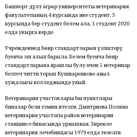
Башкорт дәүләт аграр университеты ветеринария
факультетының 4 курсында ике студент, 3
курсында бер студент белем ала, 1 студент 2020
елда укырга керде.
Учреждениедә һөнәр стандартларын үзләштерү
буенча эш алып барыла. Белем буенча һөнәр
стандартларына ярашлы булу өчен 5 ветеринар
белгеч читтән торып Кушнаренково авыл
хуҗалыгы колледжында укый.
Ветеринария участоклары һәм пунктлары
биналар белән тәэмин ителгән. Дмитриева Поляна
ветеринария участогы район ветеринария
станциясе бинасында урнашкан. Зирекле
ветеринария лечебницасы 1979 елда төзелгән.