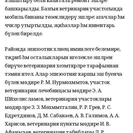
алыштыру белән капиталь ремонт эшләре
башкарылды. Базгыя ветринария участогында
мобиль бинаны төзекләндерү эшләре: агачлар һәм
чәчәкләр утыртылды, җиһазлар һәм инвентарь
бүлеп бирелде.
Районда эпизоотик хәлнең иминлеге белемнәре,
тәҗрибә һәм осталыкларын игелекле эшләренә
бирүче ветеринария хезмәткәрләре тарафыннан
тәэмин ителә. Алар эпизоотиягә каршы эш буенча
бүлек мөдире Р. М. Нурмөхәммәтов, участок
ветеринария лечебницасы мөдире Э. А.
Шәйхелисламов, ветеринария участоклары
мөдирләре З. З. Мөхәммәтгалин, Р. Р. Гәрәев, Р. С.
Бәдретдинов, Д. М. Сабанаев, А. В. Галимов, А. А.
Харисов, ветеринария пункты мөдире И. В.
Афанасьев, ветеринария табиблары Л. Р.