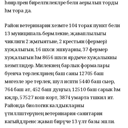
һөнәрләренә бирелгәнлекләре белән аерылып торды
һәм тора да.
Район ветеринария хезмәте 104 торак пункт белән
13 муниципаль берәмлекне, җаваплылыгы
чикләнгән 2 җәмгыятьне, 2 крестьян (фермер)
хуҗалыгын, 16 шәхси эшкуарны, 37 фермер
хуҗалыгын һәм 8656 шәхси ярдәмче хуҗалыкны
хезмәтләндерә. Милекнең барлык формалары
буенча терлекләрнең баш саны 12705 баш
мөгезле эре терлек, шул исәптән 5440 баш сыер,
764 баш ат, 452 баш дуңгыз, 12510 баш сарык һәм
кәҗәләр, 57527 кош-корт, 3874 умарта тәшкил итә.
Районда биологик калдыкларны
үтилләштерүнең ветеринария-санитария
кагыйдәләренәє җавап бирүче 13 үләт базы эшли.