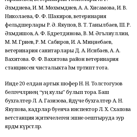
Әхмәдиева, И. М. Мөхәммәдиев, А. А. Хисамова, И. В.
Николаева, Ф. Ф. Шакиров, ветеринария
фельдшерлары Р. Ә. Якупов, В. Т. Танылбаев, Ш. Р.
Әхмәдишов, А. Ф. Бәдретдинова, В. М. Әгълиуллин,
М. М. Гәриев, Р. М. Сабиров, И. А. Миңнебаев,
ветеринария санитарлары Д. А. Исәнбаев, А. А.
Вахитова. Ф. Ф. Вахитова район ветеринария
станциясен чисталыкта һәм тәртиптә тота.
Инде 20 елдан артык шофер Н. Н. Толстогузов
белгечләрнең “уң кулы” булып тора. Баш
бухгалтер Л. А. Газизова, әйдәүче бухгалтер А. Н.
Якупова, кадрлар буенча инспектор Л. Х. Сәхапова
ветстанция җитәкчелегенә эшне оештыруда зур
ярдәм күрсәтәләр.