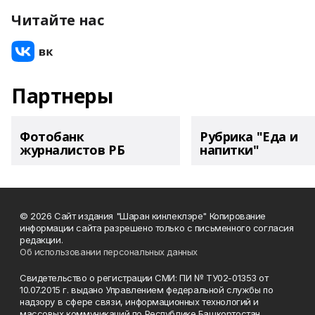
Читайте нас
Партнеры
Фотобанк
Рубрика "Еда и
журналистов РБ
напитки"
© 2026 Сайт издания "Шаран кинлеклэре" Копирование
информации сайта разрешено только с письменного согласия
редакции.
Об использовании персональных данных
Свидетельство о регистрации СМИ: ПИ № ТУ02-01353 от
10.07.2015 г. выдано Управлением федеральной службы по
надзору в сфере связи, информационных технологий и
массовых коммуникаций по Республике Башкортостан.