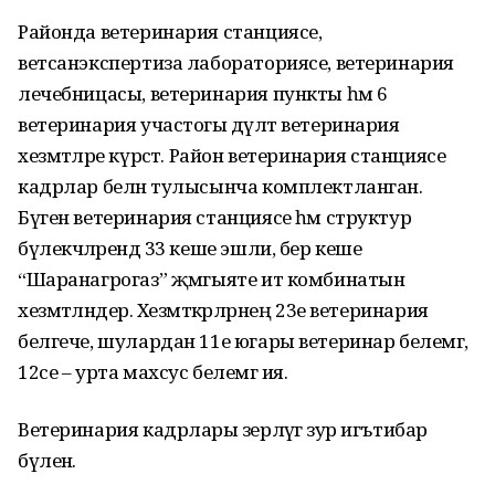
Районда ветеринария станциясе,
ветсанэкспертиза лабораториясе, ветеринария
лечебницасы, ветеринария пункты һәм 6
ветеринария участогы дәүләт ветеринария
хезмәтләре күрсәтә. Район ветеринария станциясе
кадрлар белән тулысынча комплектланган.
Бүген ветеринария станциясе һәм структур
бүлекчәләрендә 33 кеше эшли, бер кеше
“Шаранагрогаз” җәмгыяте ит комбинатын
хезмәтләндерә. Хезмәткәрләрнең 23е ветеринария
белгече, шулардан 11е югары ветеринар белемгә,
12се – урта махсус белемгә ия.
Ветеринария кадрлары әзерләүгә зур игътибар
бүленә.