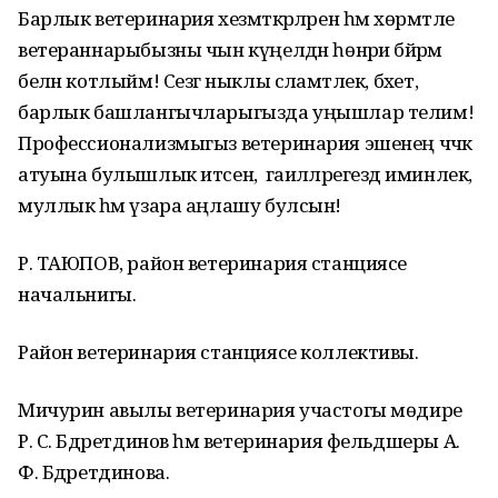
Барлык ветеринария хезмәткәрләрен һәм хөрмәтле
ветераннарыбызны чын күңелдән һөнәри бәйрәм
белән котлыйм! Сезгә ныклы сәламәтлек, бәхет,
барлык башлангычларыгызда уңышлар телим!
Профессионализмыгыз ветеринария эшенең чәчәк
атуына булышлык итсен, ә гаиләләрегездә иминлек,
муллык һәм үзара аңлашу булсын!
Р. ТАЮПОВ, район ветеринария станциясе
начальнигы.
Район ветеринария станциясе коллективы.
Мичурин авылы ветеринария участогы мөдире
Р. С. Бәдретдинов һәм ветеринария фельдшеры А.
Ф. Бәдретдинова.