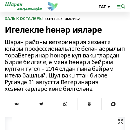
ХАЛЫК ОСТАЛАРЫ
5 СЕНТЯБРЯ 2020, 11:02
Игелекле һөнәр ияләре
Шаран районы ветеринария хезмәте
югары профессиональлеге белән аерылып
тораВетеринар һөнәре күп вакытлардан
бирле билгеле, ә менә һөнәри бәйрәм
күптән түгел – 2014 елдан гына бәйрәм
ителә башлый. Шул вакыттан бирле
Русиядә 31 августта Ветеринария
хезмәткәрләре көне билгеләнә.