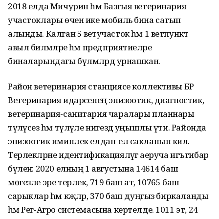
2018 елда Мичурин һәм Базгыя ветеринария
участоклары өчен ике мобиль бина сатып
алынды. Калган 5 ветучасток һәм 1 ветпункт
авыл биләмәләре һәм предприятиеләре
биналарындагы бүлмәләрдә урнашкан.
Район ветеринария станциясе коллективы БР
Ветеринария идарәсенең эпизоотик, диагностик,
ветеринария-санитария чаралары планнары
түләүсез һәм түләүле нигездә уңышлы үти. Районда
эпизоотик иминлек елдан-ел сакланып килә.
Терлекләрне идентификацияләүгә аеруча игътибар
бүленә: 2020 елның 1 августына 14614 баш
мөгезле эре терлек, 719 баш ат, 10765 баш
сарыклар һәм кәҗәләр, 370 баш дуңгыз биркаланды
һәм Рег-Агро системасына кертелде. 1011 эт, 24