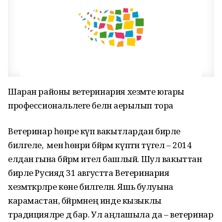
Шаран районы ветеринария хезмәте югары
профессиональлеге белән аерылып тора
Ветеринар һөнәре күп вакытлардан бирле
билгеле, ә менә һөнәри бәйрәм күптән түгел – 2014
елдан гына бәйрәм ителә башлый. Шул вакыттан
бирле Русиядә 31 августта Ветеринария
хезмәткәрләре көне билгеләнә. Яшь булуына
карамастан, бәйрәмнең инде кызыклы
традицияләре дә бар. Ул аңлашыла да – ветеринар