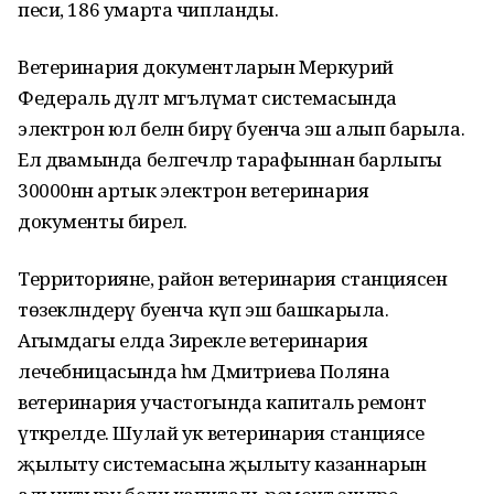
песи, 186 умарта чипланды.
Ветеринария документларын Меркурий
Федераль дәүләт мәгълүмат системасында
электрон юл белән бирү буенча эш алып барыла.
Ел дәвамында белгечләр тарафыннан барлыгы
30000нән артык электрон ветеринария
документы бирелә.
Территорияне, район ветеринария станциясен
төзекләндерү буенча күп эш башкарыла.
Агымдагы елда Зирекле ветеринария
лечебницасында һәм Дмитриева Поляна
ветеринария участогында капиталь ремонт
үткәрелде. Шулай ук ветеринария станциясе
җылыту системасына җылыту казаннарын