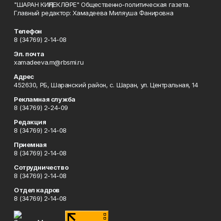
"ШАРАН КИҢЛЕКЛӘРЕ" Общественно-политическая газета.
Главный редактор: Хамадеева Миляуша Фанировна
Телефон
8 (34769) 2-14-08
Эл. почта
xamadeeva.m@rbsmi.ru
Адрес
452630, РБ, Шаранский район, с. Шаран, ул. Центральная, 14
Рекламная служба
8 (34769) 2-24-09
Редакция
8 (34769) 2-14-08
Приемная
8 (34769) 2-14-08
Сотрудничество
8 (34769) 2-14-08
Отдел кадров
8 (34769) 2-14-08