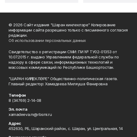
© 2026 Сайт издания "Шаран кинлеклэре" Копирование
информации сайта разрешено только с письменного согласия
редакции.
Об использовании персональных данных
Свидетельство о регистрации СМИ: ПИ № ТУ02-01353 от
10.07.2015 г. выдано Управлением федеральной службы по
надзору в сфере связи, информационных технологий и
массовых коммуникаций по Республике Башкортостан.
"ШАРАН КИҢЛЕКЛӘРЕ" Общественно-политическая газета.
Главный редактор: Хамадеева Миляуша Фанировна
Телефон
8 (34769) 2-14-08
Эл. почта
xamadeeva.m@rbsmi.ru
Адрес
452630, РБ, Шаранский район, с. Шаран, ул. Центральная, 14