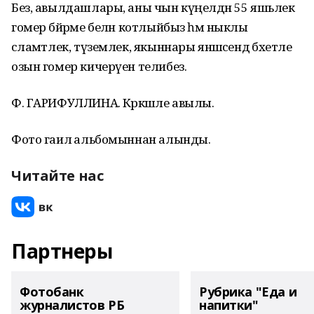
Без, авылдашлары, аны чын күңелдән 55 яшьлек
гомер бәйрәме белән котлыйбыз һәм ныклы
сәламәтлек, түземлек, якыннары янәшәсендә бәхетле
озын гомер кичерүен телибез.
Ф. ГАРИФУЛЛИНА. Кәрәкәшле авылы.
Фото гаилә альбомыннан алынды.
Читайте нас
Партнеры
Фотобанк
Рубрика "Еда и
журналистов РБ
напитки"