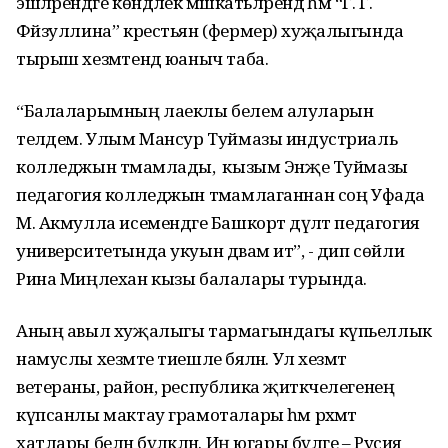
эшләрендәге көндәлек мәшәкатьләрендә һәм “Г. Г.
Фәйзуллина” крестьян (фермер) хуҗалыгында
тырыш хезмәтендә юаныч таба.
“Балаларымның лаеклы белем алуларын
теләдем. Улым Мансур Туймазы индустриаль
колледжын тәмамлады, ә кызым Энҗе Туймазы
педагогия колледжын тәмамлаганнан соң Уфада
М. Акмулла исемендәге Башкорт дәүләт педагогия
университетында укуын дәвам итә”, - дип сөйли
Рина Миңлехан кызы балалары турында.
Аның авыл хуҗалыгы тармагындагы күпьеллык
намуслы хезмәте тиешле бәяләнә. Ул хезмәт
ветераны, район, республика җитәкчелегенең
күпсанлы мактау грамоталары һәм рәхмәт
хатлары белән бүләкләнә. Иң югары бүләге – Русия