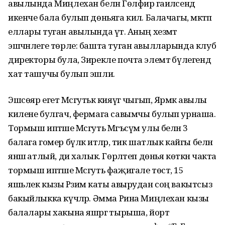
авылында Миңлехан белән Гөлфирә гаиләсендә
икенче бала булып дөньяга килә. Балачагы, мәктәп
еллары туган авылында үтә. Аның хезмәт
эшчәнлеге төрле: башта туган авылларында клуб
директоры була, Зирекле почта элемтә бүлегендә
хат ташучы булып эшли.
Эшсөяр егет Мәсгутькә кияүгә чыгып, Ярәмкә авылы
килене булгач, фермага савымчы булып урнаша.
Тормыш иптәше Мәсгуть Мәгъсүм улы белән 3
балага гомер бүләк итәләр, тик шатлык кайгы белән
янәшә атлый, ди халык. Гөрләтеп дөнья көткән чакта
тормыш иптәше Мәсгуть фаҗигале төстә, 15
яшьлек кызы Рәзимә каты авырудан соң вакытсыз
бакыйлыкка күчәләр. Әмма Рина Миңлехан кызы
балалары хакына яшәргә тырыша, йорт