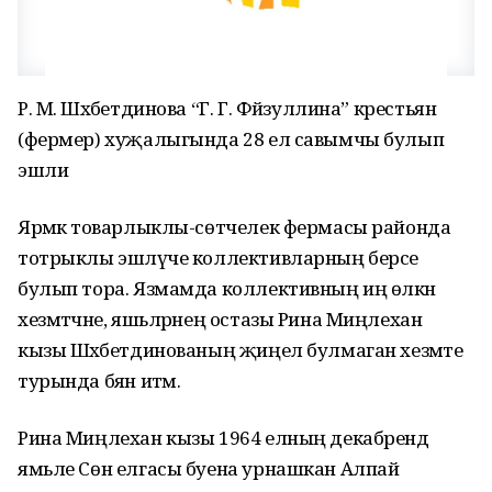
Р. М. Шәхәбетдинова “Г. Г. Фәйзуллина” крестьян
(фермер) хуҗалыгында 28 ел савымчы булып
эшли
Ярәмкә товарлыклы-сөтчелек фермасы районда
тотрыклы эшләүче коллективларның берсе
булып тора. Язмамда коллективның иң өлкән
хезмәтчәне, яшьләрнең остазы Рина Миңлехан
кызы Шәхәбетдинованың җиңел булмаган хезмәте
турында бәян итәм.
Рина Миңлехан кызы 1964 елның декабрендә
ямьле Сөн елгасы буена урнашкан Алпай