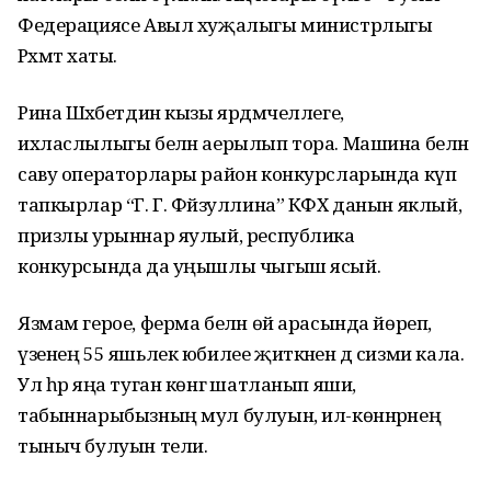
Федерациясе Авыл хуҗалыгы министрлыгы
Рәхмәт хаты.
Рина Шәхәбетдин кызы ярдәмчеллеге,
ихласлылыгы белән аерылып тора. Машина белән
саву операторлары район конкурсларында күп
тапкырлар “Г. Г. Фәйзуллина” КФХ данын яклый,
призлы урыннар яулый, республика
конкурсында да уңышлы чыгыш ясый.
Язмам герое, ферма белән өй арасында йөреп,
үзенең 55 яшьлек юбилее җиткәнен дә сизми кала.
Ул һәр яңа туган көнгә шатланып яши,
табыннарыбызның мул булуын, ил-көннәрнең
тыныч булуын тели.