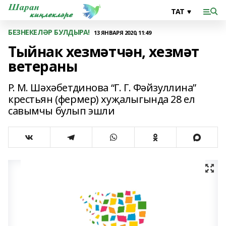
БЕЗНЕКЕЛӘР БУЛДЫРА!
13 ЯНВАРЯ 2020, 11:49
Тыйнак хезмәтчән, хезмәт
ветераны
Р. М. Шәхәбетдинова “Г. Г. Фәйзуллина”
крестьян (фермер) хуҗалыгында 28 ел
савымчы булып эшли