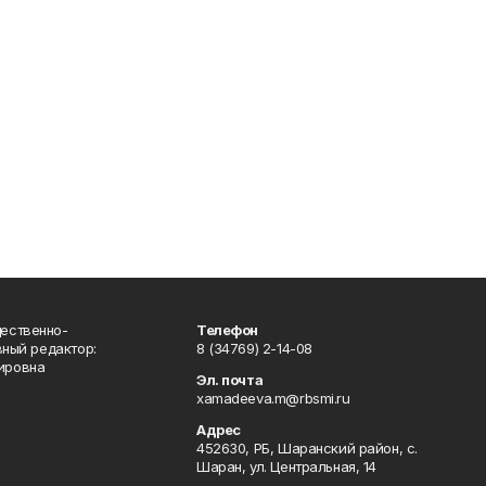
ественно-
Телефон
вный редактор:
8 (34769) 2-14-08
ировна
Эл. почта
xamadeeva.m@rbsmi.ru
Адрес
452630, РБ, Шаранский район, с.
Шаран, ул. Центральная, 14