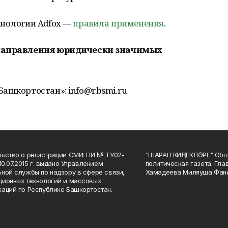
хнологии Adfox —
правила применения
.
 направления юридически значимых
Башкортостан»: info@rbsmi.ru
ьство о регистрации СМИ: ПИ № ТУ02-
"ШАРАН КИҢЛЕКЛӘРЕ" Общ
10.07.2015 г. выдано Управлением
политическая газета. Гла
ной службы по надзору в сфере связи,
Хамадеева Миляуша Фан
ионных технологий и массовых
аций по Республике Башкортостан.