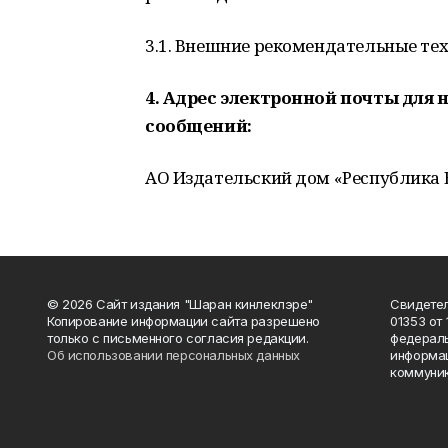
3.1. Внешние рекомендательные те
4. Адрес электронной почты для
сообщений:
АО Издательский дом «Республика 
© 2026 Сайт издания "Шаран кинлеклэре"
Свидетел
Копирование информации сайта разрешено
01353 от 
только с письменного согласия редакции.
федераль
Об использовании персональных данных
информац
коммуник