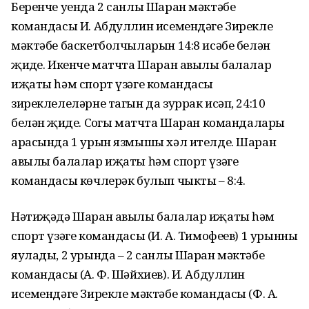
Беренче уенда 2 санлы Шаран мәктәбе
командасы И. Абдуллин исемендәге Зирекле
мәктәбе баскетболчыларын 14:8 исәбе белән
җиңде. Икенче матчта Шаран авылы балалар
иҗаты һәм спорт үзәге командасы
зиреклелеләрне тагын да зуррак исәп, 24:10
белән җиңде. Соңгы матчта Шаран командалары
арасында 1 урын язмышы хәл ителде. Шаран
авылы балалар иҗаты һәм спорт үзәге
командасы көчлерәк булып чыкты – 8:4.
Нәтиҗәдә Шаран авылы балалар иҗаты һәм
спорт үзәге командасы (И. А. Тимофеев) 1 урынны
яулады, 2 урында – 2 санлы Шаран мәктәбе
командасы (А. Ф. Шәйхиев). И. Абдуллин
исемендәге Зирекле мәктәбе командасы (Ф. А.