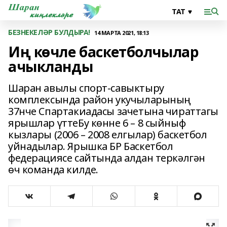
БЕЗНЕКЕЛӘР БУЛДЫРА!
14 МАРТА 2021, 18:13
Иң көчле баскетболчылар
ачыкланды
Шаран авылы спорт-савыктыру
комплексында район укучыларының
37нче Спартакиадасы зачетына чираттагы
ярышлар үттеБу көнне 6 – 8 сыйныф
кызлары (2006 – 2008 елгылар) баскетбол
уйнадылар. Ярышка БР Баскетбол
федерациясе сайтында алдан теркәлгән
өч команда килде.