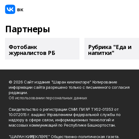
Партнеры
Фотобанк
Рубрика "Еда и
журналистов РБ
напитки"
© 2026 Сайт издания "Шаран кинлеклэре" Копирование
информации сайта разрешено только с письменного согласия
редакции.
Об использовании персональных данных
Свидетельство о регистрации СМИ: ПИ № ТУ02-01353 от
10.07.2015 г. выдано Управлением федеральной службы по
надзору в сфере связи, информационных технологий и
массовых коммуникаций по Республике Башкортостан.
"ШАРАН КИҢЛЕКЛӘРЕ" Общественно-политическая газета.