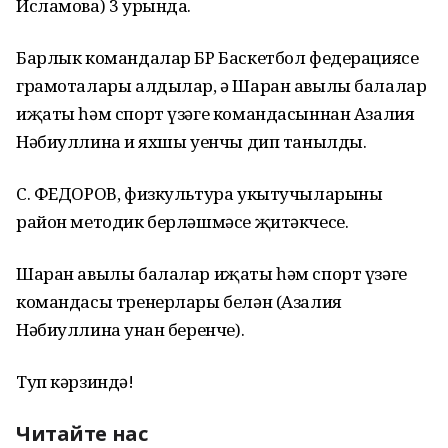
Исламова) 3 урында.
Барлык командалар БР Баскетбол федерациясе
грамоталары алдылар, ә Шаран авылы балалар
иҗаты һәм спорт үзәге командасыннан Азалия
Нәбиуллина иң яхшы уенчы дип танылды.
С. ФЕДОРОВ, физкультура укытучыларының
район методик берләшмәсе җитәкчесе.
Шаран авылы балалар иҗаты һәм спорт үзәге
командасы тренерлары белән (Азалия
Нәбиуллина уңнан беренче).
Туп кәрзиндә!
Читайте нас