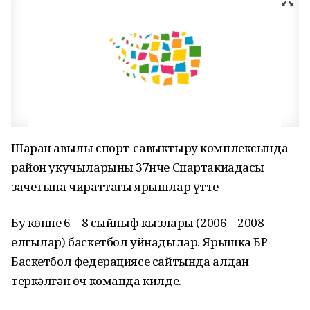
Шаран авылы спорт-савыктыру комплексында
район укучыларының 37нче Спартакиадасы
зачетына чираттагы ярышлар үтте
Бу көнне 6 – 8 сыйныф кызлары (2006 – 2008
елгылар) баскетбол уйнадылар. Ярышка БР
Баскетбол федерациясе сайтында алдан
теркәлгән өч команда килде.