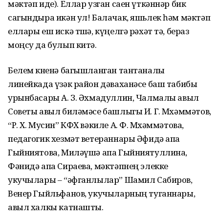
мәктәп иде). Еллар узган саен үткәннәр бик
сагындыра икән ул! Балачак, яшьлек һәм мәктәп
еллары еш искә төшә, күңелгә рәхәт тә, бераз
моңсу да булып китә.
Белем көненә багышланган тантаналы
линейкада үзәк район дәваханәсе баш табибы
урынбасары А. З. Әхмадуллин, Чалмалы авыл
Советы авыл биләмәсе башлыгы И. Г. Мөхәммәтов,
“Р. Х. Мусин” КФХ вәкиле А. Ф. Мөхәммәтова,
педагогик хезмәт ветераннары Әфидә апа
Гыйниятова, Миләүшә апа Гыйниятуллина,
Фәнидә апа Сираева, мәктәпнең элекке
укучылары – “әфганлылар” Шамил Сабиров,
Венер Гыйльфанов, укучыларның туганнары,
авыл халкы катнашты.