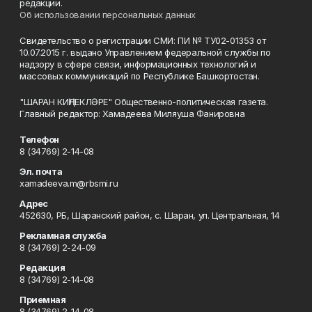
редакции.
Об использовании персональных данных
Свидетельство о регистрации СМИ: ПИ № ТУ02-01353 от
10.07.2015 г. выдано Управлением федеральной службы по
надзору в сфере связи, информационных технологий и
массовых коммуникаций по Республике Башкортостан.
"ШАРАН КИҢЛЕКЛӘРЕ" Общественно-политическая газета.
Главный редактор: Хамадеева Миляуша Фанировна
Телефон
8 (34769) 2-14-08
Эл. почта
xamadeeva.m@rbsmi.ru
Адрес
452630, РБ, Шаранский район, с. Шаран, ул. Центральная, 14
Рекламная служба
8 (34769) 2-24-09
Редакция
8 (34769) 2-14-08
Приемная
8 (34769) 2-14-08