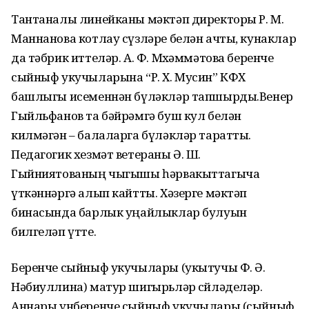
Тантаналы линейканы мәктәп директоры Р. М.
Маннанова котлау сүзләре белән ачты, кунаклар
да тәбрик иттеләр. А. Ф. Мөхәммәтова беренче
сыйныф укучыларына “Р. Х. Мусин” КФХ
башлыгы исеменнән бүләкләр тапшырды.Венер
Гыйльфанов та бәйрәмгә буш кул белән
килмәгән – балаларга бүләкләр таратты.
Педагогик хезмәт ветераны Ә. Ш.
Гыйниятованың чыгышы һәрвакыттагыча
үткәннәргә алып кайтты. Хәзерге мәктәп
бинасында барлык уңайлыклар булуын
билгеләп үтте.
Беренче сыйныф укучылары (укытучы Ф. Ә.
Нәбиуллина) матур шигырьләр сөйләделәр.
Аннары унберенче сыйныф укучылары (сыйныф