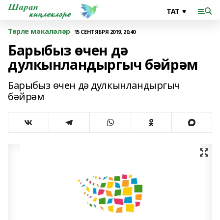
Төрле мәкаләләр
15 СЕНТЯБРЯ 2019, 20:40
Барыбыз өчен дә
дулкынландыргыч бәйрәм
Барыбыз өчен дә дулкынландыргыч
бәйрәм