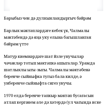
Барыбыз өчен дә дулкынландыргыч бәйрәм
Барлык мәктәпләрдәге кебек үк, Чалмалы
мәктәбендә дә яңа уку елына багышланган
бәйрәм үтте
Матур киемнәрдәге шат йөзле укучылар
чәчәкләр тотып мәктәпкә ашыгалар. Урамда
шатлыклы ыгы-зыгы. Чалмалы мәктәбенә
беренче сыйныфка тугыз бала килде, ә
унберенче сыйныфта сигез укучы.
1970 елда беренче тапкыр мәктәп бусагасын
атлап кергәнем әле дә хәтердә (ул чагында иске