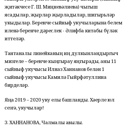
җитәкчесе Г. Ш. Миңневәлиева) чыгыш
ясадылар, җырлар җырладылар, шигырьләр
укыдылар. Беренче сыйныф укучыларына белем
иленә беренче дәреслек - Әлифба китабы бүләк
иттеләр.
Тантаналы линейканың иң дулкынландыргыч
мизгеле – беренче кыңгырау яңгырады, аны 11
сыйныф укучысы Илназ Ханнанов белән 1
сыйныф укучысы Камилә Гыйрфәтуллина
бирделәр.
Яңа 2019 – 2020 уку елы башланды. Хәерле юл
сезгә, укучылар!
З. ХАННАНОВА, Чалмалы авылы.