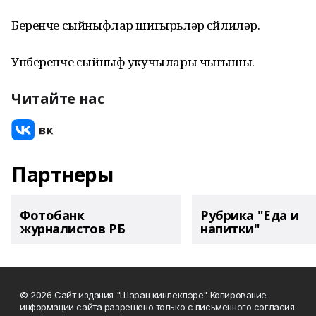
Беренче сыйныфлар шигырьләр сөйлиләр.
Унберенче сыйныф укучылары чыгышы.
Читайте нас
Партнеры
Фотобанк
Рубрика "Еда и
журналистов РБ
напитки"
© 2026 Сайт издания "Шаран кинлеклэре" Копирование
информации сайта разрешено только с письменного согласия