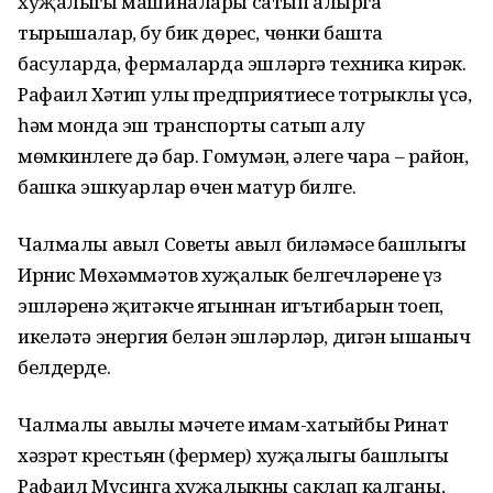
хуҗалыгы машиналары сатып алырга
тырышалар, бу бик дөрес, чөнки башта
басуларда, фермаларда эшләргә техника кирәк.
Рафаил Хәтип улы предприятиесе тотрыклы үсә,
һәм монда эш транспорты сатып алу
мөмкинлеге дә бар. Гомумән, әлеге чара – район,
башка эшкуарлар өчен матур билге.
Чалмалы авыл Советы авыл биләмәсе башлыгы
Ирнис Мөхәммәтов хуҗалык белгечләренең үз
эшләренә җитәкче ягыннан игътибарын тоеп,
икеләтә энергия белән эшләрләр, дигән ышаныч
белдерде.
Чалмалы авылы мәчете имам-хатыйбы Ринат
хәзрәт крестьян (фермер) хуҗалыгы башлыгы
Рафаил Мусинга хуҗалыкны саклап калганы,