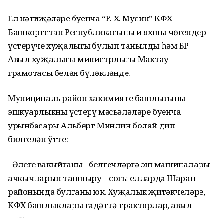
Ел нәтиҗәләре буенча “Р. Х. Мусин” КФХ
Башкортстан Республикасының иң яхшы чөгендер
үстерүче хуҗалыгы булып танылды һәм БР
Авыл хуҗалыгы министрлыгы Мактау
грамотасы белән бүләкләнде.
Муниципаль район хакимияте башлыгының
эшкуарлыкны үстерү мәсьәләләре буенча
урынбасары Альберт Минлин болай дип
билгеләп ўтте:
- Әлеге вакыйганың - белгечләргә эш машиналары
ачкычларын тапшыру – соңгы елларда Шаран
районында булганы юк. Хуҗалык җитәкчеләре,
КФХ башлыклары гадәттә тракторлар, авыл