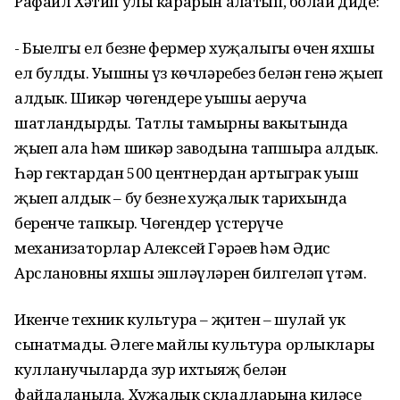
Рафаил Хәтип улы карарын аңлатып, болай диде:
- Быелгы ел безнең фермер хуҗалыгы өчен яхшы
ел булды. Уңышны үз көчләребез белән генә җыеп
алдык. Шикәр чөгендере уңышы аеруча
шатландырды. Татлы тамырны вакытында
җыеп ала һәм шикәр заводына тапшыра алдык.
Һәр гектардан 500 центнердан артыграк уңыш
җыеп алдык – бу безнең хуҗалык тарихында
беренче тапкыр. Чөгендер үстерүче
механизаторлар Алексей Гәрәев һәм Әдис
Арслановның яхшы эшләүләрен билгеләп үтәм.
Икенче техник культура – җитен – шулай ук
сынатмады. Әлеге майлы культура орлыклары
кулланучыларда зур ихтыяҗ белән
файдаланыла. Хуҗалык складларына киләсе