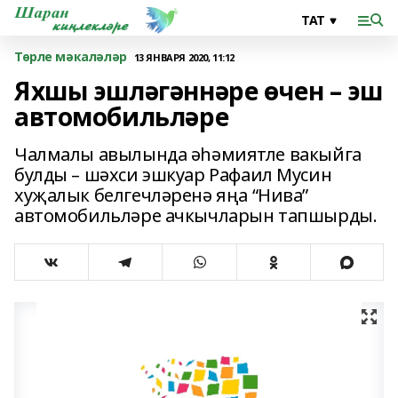
Төрле мәкаләләр
13 ЯНВАРЯ 2020, 11:12
Яхшы эшләгәннәре өчен – эш
автомобильләре
Чалмалы авылында әһәмиятле вакыйга
булды – шәхси эшкуар Рафаил Мусин
хуҗалык белгечләренә яңа “Нива”
автомобильләре ачкычларын тапшырды.