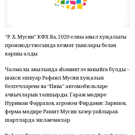
“Р. Х. Мусин” КФХ Яңа, 2020 елны авыл хуҗалыгы
производствосында хезмәт уңышлары белән
каршы алды
Чалмалы авылында әһәмиятле вакыйга булды –
шәхси эшкуар Рафаил Мусин хуҗалык
белгечләренә яңа “Нива” автомобильләре
ачкычларын тапшырды. Гараж мөдире
Нуриман Фәррахов, агроном Фирдәвис Зарипов,
ферма мөдире Рәшит Мусин хәзер уңайлырак
шартларда эшләячәкләр.