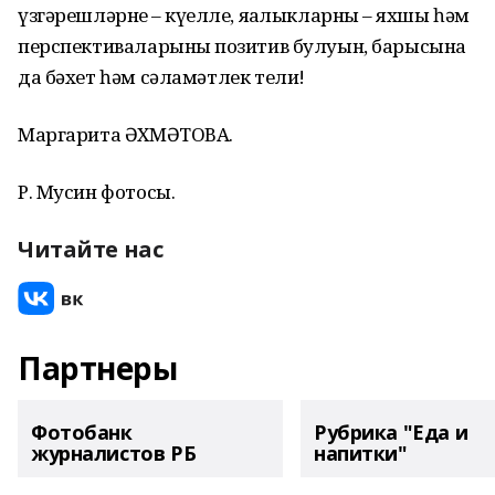
үзгәрешләрнең – күңелле, яңалыкларның – яхшы һәм
перспективаларының позитив булуын, барысына
да бәхет һәм сәламәтлек тели!
Маргарита ӘХМӘТОВА.
Р. Мусин фотосы.
Читайте нас
Партнеры
Фотобанк
Рубрика "Еда и
журналистов РБ
напитки"