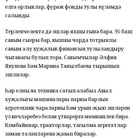
елга орлыклар, фураж фонды тулы күләмдә
салынды.
Терлекчелектә дә эшләр яхшы гына бара. 95 баш
савым сыеры бар, кышкы чорда тотрыклы
савым алу хуҗалык финансын тулыландыру
чыганагы булып тора. Савымчылар Әлфия
Якупова һәм Марина Танылбаева тырышып
эшлиләр.
Һәр елны яңа техника сатып алабыз. Авыл
хуҗалыгы машиналары паркы барлык
агротехник чараларны һәм урып-җыю эшләрен
үз көчләребез белән үткәрергә мөмкинлек бирә.
Комбайннар, тракторлар, тагылма агрегатлар
заман таләпләренә җавап бирәләр.