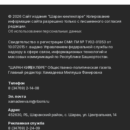
© 2026 Сайт издания "Шаран кинлеклэре" Копирование
информации сайта разрешено только с письменного согласия
редакции.
Об использовании персональных данных
Свидетельство о регистрации СМИ: ПИ № ТУ02-01353 от
10.07.2015 г. выдано Управлением федеральной службы по
надзору в сфере связи, информационных технологий и
массовых коммуникаций по Республике Башкортостан.
"ШАРАН КИҢЛЕКЛӘРЕ" Общественно-политическая газета.
Главный редактор: Хамадеева Миляуша Фанировна
Телефон
8 (34769) 2-14-08
Эл. почта
xamadeeva.m@rbsmi.ru
Адрес
452630, РБ, Шаранский район, с. Шаран, ул. Центральная, 14
Рекламная служба
8 (34769) 2-24-09