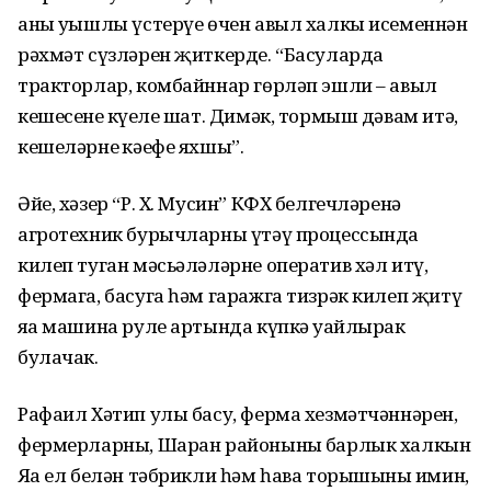
аны уңышлы үстерүе өчен авыл халкы исеменнән
рәхмәт сүзләрен җиткерде. “Басуларда
тракторлар, комбайннар гөрләп эшли – авыл
кешесенең күңеле шат. Димәк, тормыш дәвам итә,
кешеләрнең кәефе яхшы”.
Әйе, хәзер “Р. Х. Мусин” КФХ белгечләренә
агротехник бурычларны үтәү процессында
килеп туган мәсьәләләрне оператив хәл итү,
фермага, басуга һәм гаражга тизрәк килеп җитү
яңа машина руле артында күпкә уңайлырак
булачак.
Рафаил Хәтип улы басу, ферма хезмәтчәннәрен,
фермерларны, Шаран районының барлык халкын
Яңа ел белән тәбрикли һәм һава торышының имин,