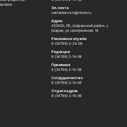
ировна
Эл. почта
xamadeeva.m@rbsmi.ru
Адрес
452630, РБ, Шаранский район, с.
Шаран, ул. Центральная, 14
Рекламная служба
8 (34769) 2-24-09
Редакция
8 (34769) 2-14-08
Приемная
8 (34769) 2-14-08
Сотрудничество
8 (34769) 2-14-08
Отдел кадров
8 (34769) 2-14-08