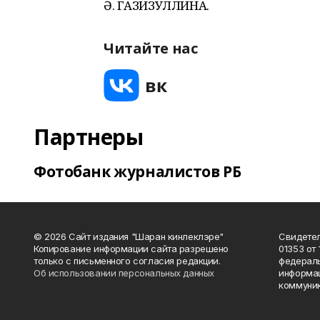
Ә. ГАЗИЗУЛЛИНА.
Читайте нас
Партнеры
Фотобанк журналистов РБ
© 2026 Сайт издания "Шаран кинлеклэре"
Свидетел
Копирование информации сайта разрешено
01353 от 
только с письменного согласия редакции.
федераль
Об использовании персональных данных
информац
коммуник