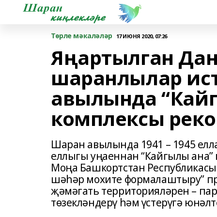
Төрле мәкаләләр
17 ИЮНЯ 2020, 07:26
Яңартылган Дан
шаранлылар ис
авылында “Кай
комплексы реко
Шаран авылында 1941 – 1945 елл
еллыгы уңаеннан “Кайгылы ана”
Моңа Башкортстан Республикас
шәһәр мохите формалаштыру” пр
җәмәгать территорияләрен – парк
төзекләндерү һәм үстерүгә юнәлт