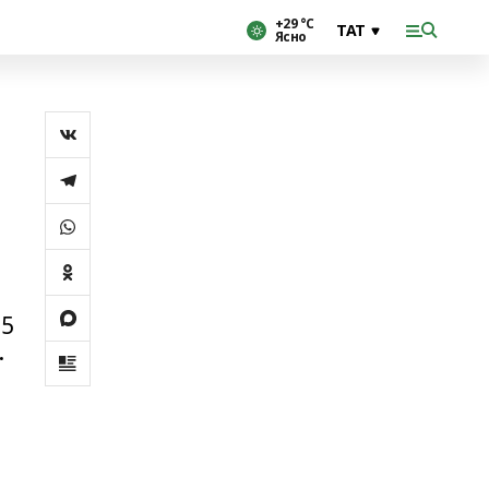
+29 °С
Ясно
75
.