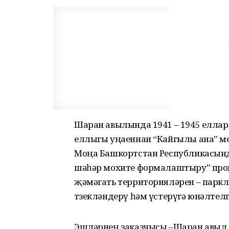
Шаран авылында 1941 – 1945 еллард
еллыгы уңаеннан “Кайгылы ана” м
Моңа Башкортстан Республикасын
шәһәр мохите формалаштыру” про
җәмәгать территорияләрен – паркла
төзекләндерү һәм үстерүгә юнәлтелг
Эшләрнең заказчысы –Шаран авыл 