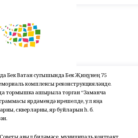
а Бөек Ватан сугышында Бөек Җиңүнең 75
емориаль комплексы реконструкцияләнде.
да тормышка ашырыла торган “Заманча
граммасы ярдәмендә ирешелде, ул яңа
рны, скверларны, яр буйларын һ. б.
ән.
Советы авыл биләмәсе, муниципаль контракт