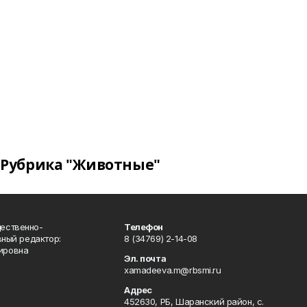
Рубрика "Животные"
ественно-
Телефон
вный редактор:
8 (34769) 2-14-08
ировна
Эл. почта
xamadeeva.m@rbsmi.ru
Адрес
452630, РБ, Шаранский район, с.