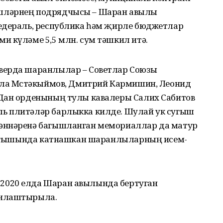
шләрнең подрядчысы – Шаран авылы
едераль, республика һәм җирле бюджетлар
и күләме 5,5 млн. сум тәшкил итә.
верда шаранлылар – Советлар Союзы
лла Мөстәкыймов, Дмитрий Кармишин, Леонид
 Дан орденының тулы кавалеры Салих Сабитов
ь плитәләр барлыкка килде. Шулай ук сугыш
әннәренә багышланган мемориаллар да матур
 сугышында катнашкан шаранлыларның исем-
2020 елда Шаран авылында бертуган
анлаштырыла.