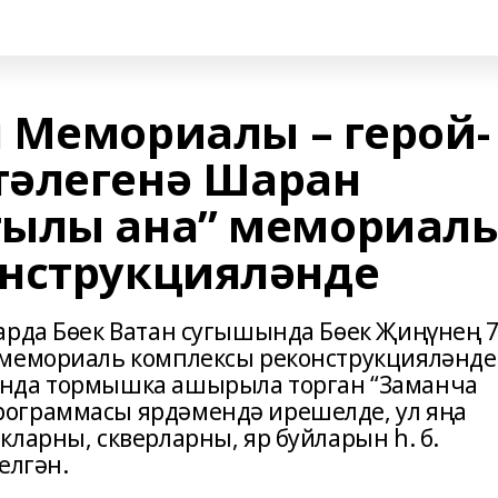
 Мемориалы – герой-
тәлегенә Шаран
гылы ана” мемориаль
нструкцияләнде
арда Бөек Ватан сугышында Бөек Җиңүнең 
 мемориаль комплексы реконструкцияләнде
ында тормышка ашырыла торган “Заманча
ограммасы ярдәмендә ирешелде, ул яңа
ларны, скверларны, яр буйларын һ. б.
елгән.