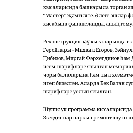
кысаларында башкарыла торган э
“Мастер” җәмгыяте. Әлеге эшләр ф
хисабына финансланды, аның гомум
Реконструкцияләү кысаларында ск
Геройлары - Михаил Егоров, Зәйну
Цибизов, Миргай Фәрхетдинов һәм
исем-шәрифләре язылган мемориал
чоры балаларына һәм тыл хезмәтч
итеп бизәлгән. Аларда Бөек Ватан
шәрифләре уелып язылган.
Шушы ук программа кысаларында 
Звездиннар паркын ремонтлау пл