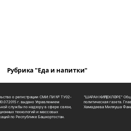
Рубрика "Еда и напитки"
ьство о регистрации СМИ: ПИ № ТУ02-
"ШАРАН КИҢЛЕКЛӘРЕ" Общ
10.07.2015 г. выдано Управлением
политическая газета. Гла
ной службы по надзору в сфере связи,
Хамадеева Миляуша Фан
ионных технологий и массовых
аций по Республике Башкортостан.