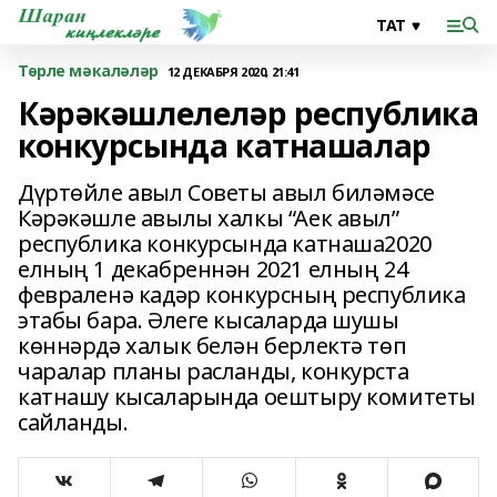
Төрле мәкаләләр
12 ДЕКАБРЯ 2020, 21:41
Кәрәкәшлелеләр республика
конкурсында катнашалар
Дүртөйле авыл Советы авыл биләмәсе
Кәрәкәшле авылы халкы “Аек авыл”
республика конкурсында катнаша2020
елның 1 декабреннән 2021 елның 24
февраленә кадәр конкурсның республика
этабы бара. Әлеге кысаларда шушы
көннәрдә халык белән берлектә төп
чаралар планы расланды, конкурста
катнашу кысаларында оештыру комитеты
сайланды.