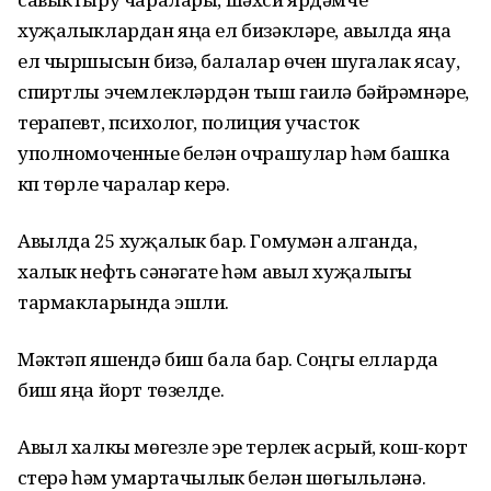
хуҗалыклардан яңа ел бизәкләре, авылда яңа
ел чыршысын бизәү, балалар өчен шугалак ясау,
спиртлы эчемлекләрдән тыш гаилә бәйрәмнәре,
терапевт, психолог, полиция участок
уполномоченные белән очрашулар һәм башка
күп төрле чаралар керә.
Авылда 25 хуҗалык бар. Гомумән алганда,
халык нефть сәнәгате һәм авыл хуҗалыгы
тармакларында эшли.
Мәктәп яшендә биш бала бар. Соңгы елларда
биш яңа йорт төзелде.
Авыл халкы мөгезле эре терлек асрый, кош-корт
үстерә һәм умартачылык белән шөгыльләнә.