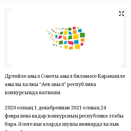
Дүртөйле авыл Советы авыл биләмәсе Кәрәкәшле
авылы халкы “Аек авыл” республика
конкурсында катнаша
2020 елның 1 декабреннән 2021 елның 24
февраленә кадәр конкурсның республика этабы
бара. Әлеге кысаларда шушы көннәрдә халык