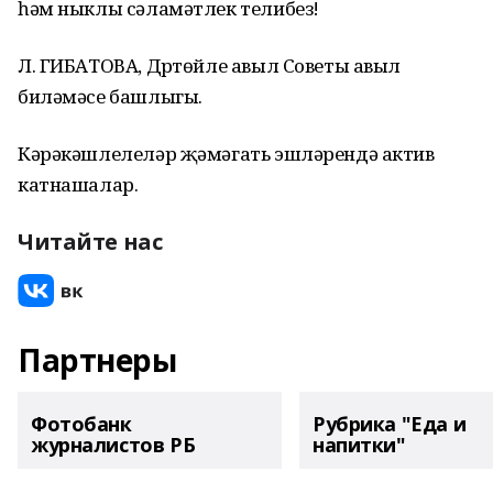
һәм ныклы сәламәтлек телибез!
Л. ГИБАТОВА, Дүртөйле авыл Советы авыл
биләмәсе башлыгы.
Кәрәкәшлелеләр җәмәгать эшләрендә актив
катнашалар.
Читайте нас
Партнеры
Фотобанк
Рубрика "Еда и
журналистов РБ
напитки"