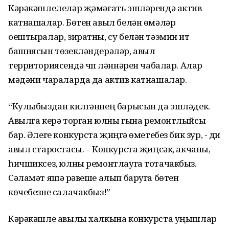
Кәрәкәшлелеләр җәмәгать эшләрендә актив
катнашалар. Бөтен авыл белән өмәләр
оештыралар, зиратны, су белән тәэмин итү
башнясын төзекләндерәләр, авыл
территориясендә чүп үләннәрен чабалар. Алар
мәдәни чараларда да актив катнашалар.
“Кулыбыздан килгәннең барысын да эшләдек.
Авылга керә торган юлны гына ремонтлыйсы
бар. Әлеге конкурста җиңүгә өметебез бик зур, - ди
авыл старостасы. – Конкурста җиңсәк, акчаны,
һичшиксез, юлны ремонтлауга тотачакбыз.
Сәламәт яшәү рәвеше алып баруга бөтен
көчебезне салачакбыз!”
Кәрәкәшле авылы халкына конкурста уңышлар