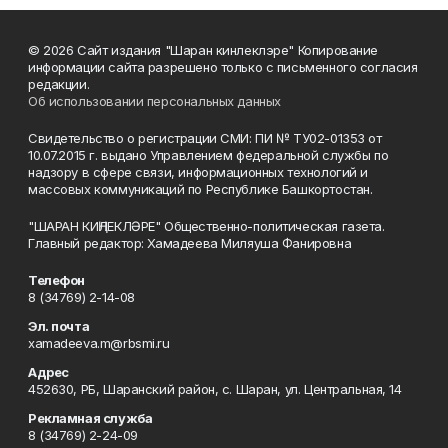
© 2026 Сайт издания "Шаран кинлеклэре" Копирование
информации сайта разрешено только с письменного согласия
редакции.
Об использовании персональных данных
Свидетельство о регистрации СМИ: ПИ № ТУ02-01353 от
10.07.2015 г. выдано Управлением федеральной службы по
надзору в сфере связи, информационных технологий и
массовых коммуникаций по Республике Башкортостан.
"ШАРАН КИҢЛЕКЛӘРЕ" Общественно-политическая газета.
Главный редактор: Хамадеева Миляуша Фанировна
Телефон
8 (34769) 2-14-08
Эл. почта
xamadeeva.m@rbsmi.ru
Адрес
452630, РБ, Шаранский район, с. Шаран, ул. Центральная, 14
Рекламная служба
8 (34769) 2-24-09