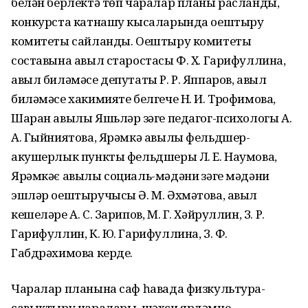
белән берлектә төп чаралар планы расланды,
конкурста катнашу кысаларында оештыру
комитеты сайланды. Оештыру комитеты
составына авыл старостасы Ф. Х. Гарифуллина,
авыл биләмәсе депутаты Р. Р. Яппаров, авыл
биләмәсе хакимияте белгече Н. И. Трофимова,
Шаран авылы Яшьләр үзәге педагог-психологы А.
А. Гыйниятова, Ярәмкә авылы фельдшер-
акушерлык пункты фельдшеры Л. Е. Наумова,
Ярәмкәє авылы социаль-мәдәни үзәге мәдәни
эшләр оештыручысы Ә. М. Әхмәтова, авыл
кешеләре А. С. Зарипов, М. Г. Хәйруллин, З. Р.
Гарифуллин, К. Ю. Гарифуллина, З. Ф.
Габдрәхимова керде.
Чаралар планына саф һавада физкультура-
савыктыру чаралары, шәхси ярдәмче