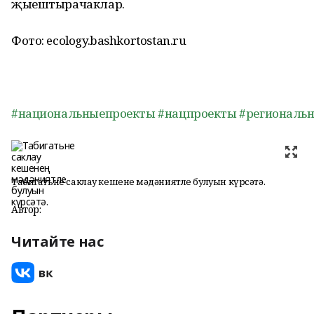
җыештырачаклар.
Фото: ecology.bashkortostan.ru
#национальныепроекты
#нацпроекты
#региональ
Табигатьне саклау кешенең мәдәниятле булуын күрсәтә.
Автор:
Читайте нас