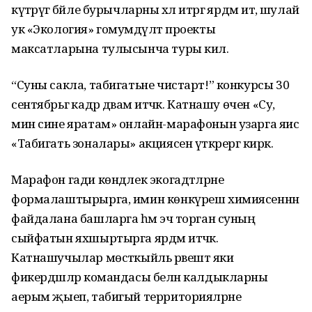
күтәрүгә бәйле бурычларны хәл итәргә ярдәм итә, шулай
ук «Экология» гомумдәүләт проекты
максатларына тулысынча туры килә.
“Суны сакла, табигатьне чистарт!” конкурсы 30
сентябрьгә кадәр дәвам итәчәк. Катнашу өчен «Су,
мин сине яратам» онлайн-марафонын узарга яисә
«Табигать зоналары» акциясен үткәрергә кирәк.
Марафон гади көндәлек экогадәтләрне
формалаштырырга, имин көнкүреш химиясеннән
файдалана башларга һәм эчә торган суның
сыйфатын яхшыртырга ярдәм итәчәк.
Катнашучылар мөстәкыйль рәвештә яки
фикердәшләр командасы белән калдыкларны
аерым җыеп, табигый территорияләрне