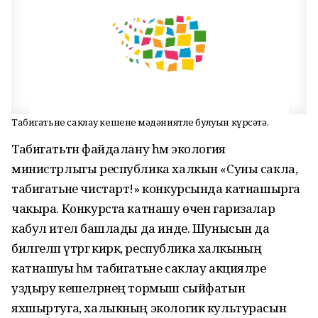
Табигатьне саклау кешенең мәдәниятле булуын күрсәтә.
Табигатьтән файдалану һәм экология
министрлыгы республика халкын «Суны сакла,
табигатьне чистарт!» конкурсында катнашырга
чакыра. Конкурста катнашу өчен гаризалар
кабул ителә башлады да инде. Шунысын да
билгеләп үтәргә кирәк, республика халкының
катнашуы һәм табигатьне саклау акцияләре
уздыру кешеләрнең тормыш сыйфатын
яхшыртуга, халыкның экологик культурасын