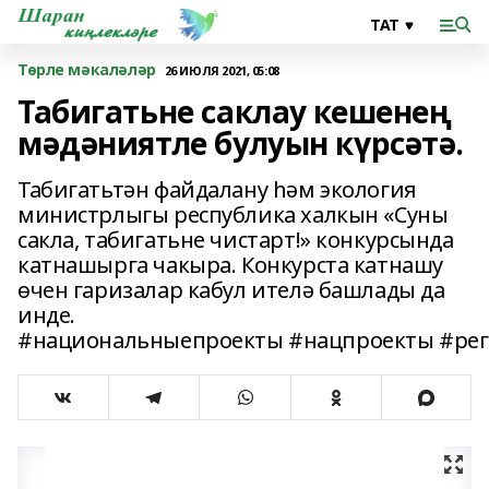
Төрле мәкаләләр
26 ИЮЛЯ 2021, 05:08
Табигатьне саклау кешенең
мәдәниятле булуын күрсәтә.
Табигатьтән файдалану һәм экология
министрлыгы республика халкын «Суны
сакла, табигатьне чистарт!» конкурсында
катнашырга чакыра. Конкурста катнашу
өчен гаризалар кабул ителә башлады да
инде.
#национальныепроекты #нацпроекты #ре