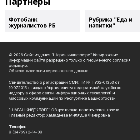
Партнеры
Фотобанк
Рубрика "Еда и
журналистов РБ
напитки"
© 2026 Сайт издания "Шаран кинлеклэре" Копирование
информации сайта разрешено только с письменного согласия
редакции.
Об использовании персональных данных
Свидетельство о регистрации СМИ: ПИ № ТУ02-01353 от
10.07.2015 г. выдано Управлением федеральной службы по
надзору в сфере связи, информационных технологий и
массовых коммуникаций по Республике Башкортостан.
"ШАРАН КИҢЛЕКЛӘРЕ" Общественно-политическая газета.
Главный редактор: Хамадеева Миляуша Фанировна
Телефон
8 (34769) 2-14-08