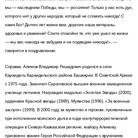
мы — наследники Победы, мы — россияне! Только у нас есть дух,
которого нет у других народов, который не сломить никогда! С
нами Бог! Долгих лет жизни вам, дорогие наши ветераны,
здоровья и уважения! Спите спокойно те, кто уже ушел из жизни
— мы вас никогда не забудем и не подведем никогда!», —
говорится в поздравлении.
Справка. Алимов Владимир Ришадович родился в селе
Караидель Караидельского района Башкирии. В Советской Армии
с 1975 года. Закончил Саратовское высшее военное авиационное
училище летчиков. Награжден медалью «Золотая Звезда» (2000),
орденами Красной звезды (1989), Мужества (1996), «За военные
заслуги» (1999). В 2000 году за мужество и героизм, проявленные
при исполнении воинского долга в ходе контртеррористической
операции в Северо-Кавказском регионе, майору Алимову
присвоено звание Героя Российской Федерации с вручением