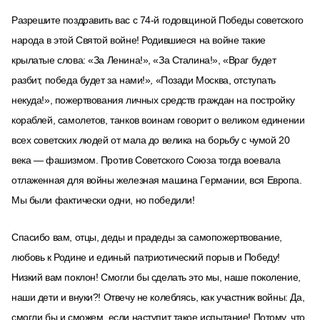
Разрешите поздравить вас с 74-й годовщиной Победы советского
народа в этой Святой войне! Родившиеся на войне такие
крылатые слова: «За Ленина!», «За Сталина!», «Враг будет
разбит, победа будет за нами!», «Позади Москва, отступать
некуда!», пожертвования личных средств граждан на постройку
кораблей, самолетов, танков воинам говорит​ о великом единении
всех советских людей от мала до велика на борьбу с чумой 20
века — фашизмом. Против Советского Союза тогда воевала
отлаженная для войны железная машина Германии, вся Европа.
Мы были фактически одни, но победили!
Спасибо вам, отцы, деды и прадеды за самопожертвование,
любовь к Родине и единый​ патриотический порыв и Победу!
Низкий вам поклон! Смогли бы сделать это мы, наше поколение,
наши дети и внуки?! Отвечу не колеблясь, как участник войны: Да,
смогли бы и сможем, если наступит​ такое испытание! Потому, что