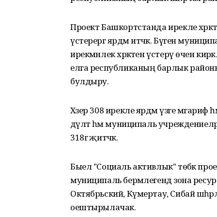
Проект Башкортстанда ирекле хәрәк
үстерергә ярдәм итәчәк. Бүген муниц
ирекмәнлек хәрәкәтен үстерү өчен кир
елга республиканың барлык районнар
булдыру.
Хәзер 308 ирекле ярдәм үзәге мәгар
дәүләт һәм муниципаль учреждениел
318гә җитәчәк.
Быел "Социаль активлык" төбәк пр
муниципаль берәмлегендә зона ресурс
Октябрьский, Күмертау, Сибай шәһәр
оештырылачак.