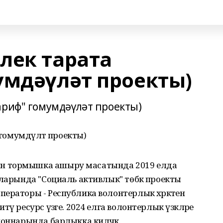
лек тарата
умдәүләт проекты)
ариф" гомумдәүләт проекты)
 гомумдәүләт проекты)
н тормышка ашыру масатында 2019 елда
аларында "Социаль активлык" төбәк проекты
раторы - Республика волонтерлык хәрәкәтенә
ү ресурс үзәге. 2024 елга волонтерлык үзәкләре
йоннарында барлыкка киләчәк.