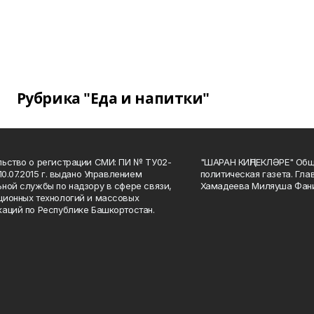
Рубрика "Еда и напитки"
ьство о регистрации СМИ: ПИ № ТУ02-
"ШАРАН КИҢЛЕКЛӘРЕ" Общ
10.07.2015 г. выдано Управлением
политическая газета. Гла
ной службы по надзору в сфере связи,
Хамадеева Миляуша Фан
ионных технологий и массовых
аций по Республике Башкортостан.