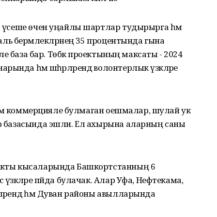
әт үсеше өчен уңайлы шартлар тудырырга һәм
ипаль берәмлекләрнең 35 процентында гына
әкле база бар. Төбәк проектының максаты - 2024
ында һәм шәһәрләрендә волонтерлык үзәкләре
иф һәм коммерцияле булмаган оешмалар, шулай ук
әр базасында эшли. Ел ахырына аларның саны
оекты кысаларында Башкортстанның 6
 үзәкләре пәйда булачак. Алар Уфа, Нефтекама,
ләрендә һәм Дуван районы авылларында