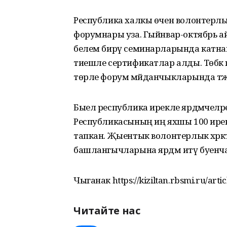
Республика халкы өчен волонтерлы
форумнары уза. Гыйнвар-октябрь а
белем бирү семинарларында катнашты, 
тиешле сертификатлар алды. Төбәк
төрле форум мәйданчыкларында тәҗ
Быел республика ирекле ярдәмчеләр
Республикасының иң яхшы 100 ире
тапкан. Җыентык волонтерлык хәрәкәт
башлангычларына ярдәм итү буенча р
Чыганак https://kiziltan.rbsmi.ru/arti
Читайте нас