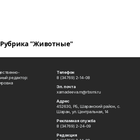
Рубрика "Животные"
ественно-
Телефон
вный редактор:
8 (34769) 2-14-08
ировна
Эл. почта
xamadeeva.m@rbsmi.ru
Адрес
452630, РБ, Шаранский район, с.
Шаран, ул. Центральная, 14
Рекламная служба
8 (34769) 2-24-09
Редакция