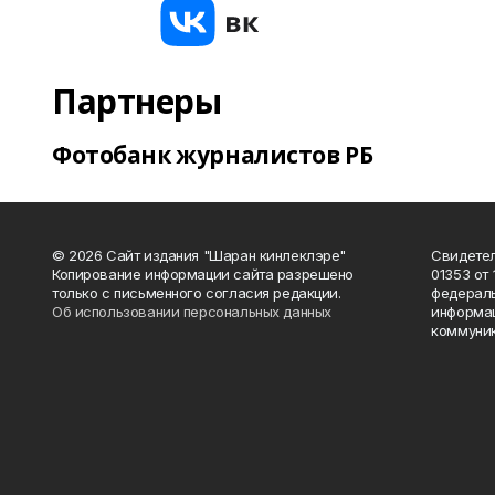
Партнеры
Фотобанк журналистов РБ
© 2026 Сайт издания "Шаран кинлеклэре"
Свидетел
Копирование информации сайта разрешено
01353 от 
только с письменного согласия редакции.
федераль
Об использовании персональных данных
информац
коммуник