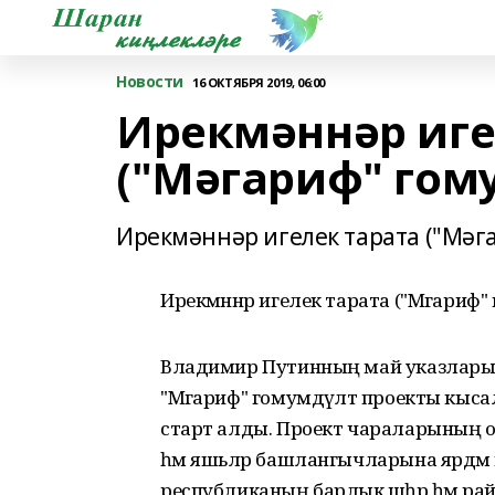
Новости
16 ОКТЯБРЯ 2019, 06:00
Ирекмәннәр иге
("Мәгариф" гом
Ирекмәннәр игелек тарата ("Мәг
Ирекмәннәр игелек тарата ("Мәгариф"
Владимир Путинның май указлары
"Мәгариф" гомумдәүләт проекты кыс
старт алды. Проект чараларының опе
һәм яшьләр башлангычларына ярдәм ит
республиканың барлык шәһәр һәм ра