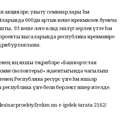
к акцияләре, укыту семинарлары һәм
йларында 600дән артык кеше ирекмәнлек буенча
ә 93 кеше әлеге өлкәдә эшләүгә әзерлек үтте һәм
 проекты кысаларында республика ирекмәннәре
рибә уртаклаша.
енең иң яхшы тәҗрибәләре «Башкортстан
кмәне (волонтеры)» җыентыгында чагылыш
енең Республика ресурс үзәге һәм яшьләр
еспублика үзәге белән берлектә нәшер ителде.
cles/nacproekty/Irekm-nn-r-igelek-tarata-2162/