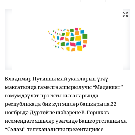
Владимир Путинның май указларын үтәү
максатында гамәлгә ашырылучы “Мәдәният”
гомумдәүләт проекты кысаларында
республикада бик күп эшләр башкарыла.22
ноябрьдә Дүртөйле шәһәренең В. Горшков
исемендәге яшьләр үзәгендә Башкортстанның яңа
“Сәлам” телеканалының презентациясе