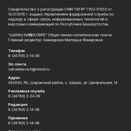
Свидетельство о регистрации СМИ: ПИ № ТУ02-01353 от
10.07.2015 г. выдано Управлением федеральной службы по
надзору в сфере связи, информационных технологий и
массовых коммуникаций по Республике Башкортостан.
"ШАРАН КИҢЛЕКЛӘРЕ" Общественно-политическая газета.
Главный редактор: Хамадеева Миляуша Фанировна
Телефон
8 (34769) 2-14-08
Эл. почта
xamadeeva.m@rbsmi.ru
Адрес
452630, РБ, Шаранский район, с. Шаран, ул. Центральная, 14
Рекламная служба
8 (34769) 2-24-09
Редакция
8 (34769) 2-14-08
Приемная
8 (34769) 2-14-08