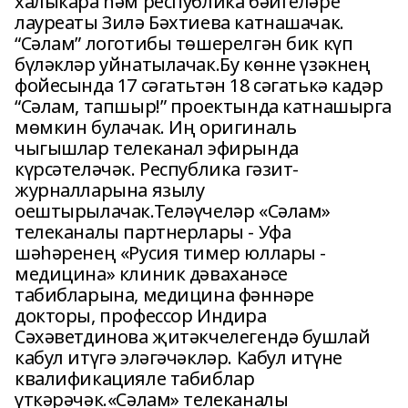
халыкара һәм республика бәйгеләре
лауреаты Зилә Бәхтиева катнашачак.
“Сәлам” логотибы төшерелгән бик күп
бүләкләр уйнатылачак.Бу көнне үзәкнең
фойесында 17 сәгатьтән 18 сәгатькә кадәр
“Сәлам, тапшыр!” проектында катнашырга
мөмкин булачак. Иң оригиналь
чыгышлар телеканал эфирында
күрсәтеләчәк. Республика гәзит-
журналларына язылу
оештырылачак.Теләүчеләр «Сәлам»
телеканалы партнерлары - Уфа
шәһәренең «Русия тимер юллары -
медицина» клиник дәваханәсе
табибларына, медицина фәннәре
докторы, профессор Индира
Сәхәветдинова җитәкчелегендә бушлай
кабул итүгә эләгәчәкләр. Кабул итүне
квалификацияле табиблар
үткәрәчәк.«Сәлам» телеканалы