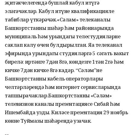
җитәкчелегендә бушлай кабул итүгә
эләгәчәкләр. Кабул итүне квалификацияле
табиблар үткәрәчәк.«Сәлам» телеканалы
Башкортстанның шәһәр һәм районнарында
муниципаль һәм урындагы телестудияләрне
саклап калу өчен булдырылган. Яңа телеканал
эфирында урындагы студияләргә 5 сәгать вакыт
бирелә: иртәнге 7дән 8гә, көндезге 1тән 2гә һәм
кичке 7дән кичке 8гә кадәр. “Сәләм”не
Башкортстанның кабель операторлары
челтәрләрендә һәм интернет сервисларында
тапшырачаклар.Башкортстанның «Сәләм»
телевизион каналы презентациясе Сибай һәм
Ишембайда узды. Киләсе презентация 29 ноябрь
көнне Туймазы шәһәрендә узачак.