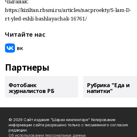
Чыганак:
https://kiziltan.rbsmi.ru/articles/nacproekty/S-lam-D-
rt-yled-eshli-bashlayachak-16761/
Читайте нас
Партнеры
Фотобанк
Рубрика "Еда и
журналистов РБ
напитки"
© 2026 Сайт издания "Шаран кинлеклэре" Копирование
информации сайта разрешено только с письменного согласия
редакции.
Об использовании персональных данных