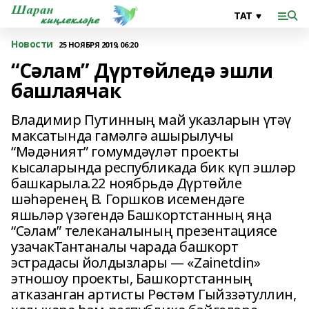
Новости
25 НОЯБРЯ 2019, 06:20
“Сәлам” Дүртөйледә эшли
башлаячак
Владимир Путинның май указларын үтәү
максатында гамәлгә ашырылучы
“Мәдәният” гомумдәүләт проекты
кысаларында республикада бик күп эшләр
башкарыла.22 ноябрьдә Дүртөйле
шәһәренең В. Горшков исемендәге
яшьләр үзәгендә Башкортстанның яңа
“Сәлам” телеканалының презентациясе
узачакТантаналы чарада башкорт
эстрадасы йолдызлары — «Zainetdin»
этношоу проекты, Башкортстанның
атказанган артисты Рөстәм Гыйззәтуллин,