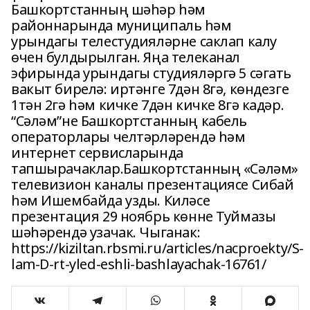
Башкортстанның шәһәр һәм
районнарында муниципаль һәм
урындагы телестудияләрне саклап калу
өчен булдырылган. Яңа телеканал
эфирында урындагы студияләргә 5 сәгать
вакыт бирелә: иртәнге 7дән 8гә, көндезге
1тән 2гә һәм кичке 7дән кичке 8гә кадәр.
“Сәләм”не Башкортстанның кабель
операторлары челтәрләрендә һәм
интернет сервисларында
тапшырачаклар.Башкортстанның «Сәләм»
телевизион каналы презентациясе Сибай
һәм Ишембайда узды. Киләсе
презентация 29 ноябрь көнне Туймазы
шәһәрендә узачак. Чыганак:
https://kiziltan.rbsmi.ru/articles/nacproekty/S-
lam-D-rt-yled-eshli-bashlayachak-16761/