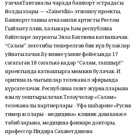
узачакТантаналы чарада башкорт эстрадасы
йолдызлары — «Zainetdin» этношоу проекты,
Башкортстанның атказанган артисты Рөстәм
Гыйззәтуллин, халыкара һәм республика
бәйгеләре лауреаты Зилә Бәхтиева катнашачак.
“Сәлам” логотибы төшерелгән бик күп бүләкләр
уйнатылачак.Бу көнне үзәкнең фойесында 17
сәгатьтән 18 сәгатькә кадәр “Сәлам, тапшыр!”
проектында катнашырга мөмкин булачак. Иң
оригиналь чыгышлар телеканал эфирында
күрсәтеләчәк. Республика гәзит-журналларына
язылу оештырылачак.Теләүчеләр «Сәлам»
телеканалы партнерлары - Уфа шәһәренең «Русия
тимер юллары - медицина» клиник дәваханәсе
табибларына, медицина фәннәре докторы,
профессор Индира Сәхәветдинова