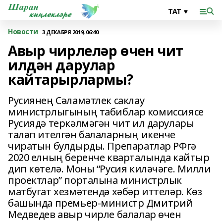
Новости
3 ДЕКАБРЯ 2019, 06:40
Авыр чирлеләр өчен чит
илдән дарулар
кайтарырлармы?
Русиянең Сәламәтлек саклау
министрлыгының табиблар комиссиясе
Русиядә теркәлмәгән чит ил дарулары
таләп ителгән балаларның икенче
чиратын булдырды. Препаратлар РФгә
2020 елның беренче кварталында кайтыр
дип көтелә. Моны “Русия киләчәге. Милли
проектлар” порталына министрлык
матбугат хезмәтендә хәбәр иттеләр. Көз
башында премьер-министр Дмитрий
Медведев авыр чирле балалар өчен