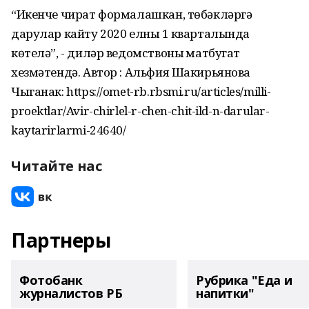
“Икенче чират формалашкан, төбәкләргә
дарулар кайту 2020 елның 1 кварталында
көтелә”, - диләр ведомствоның матбугат
хезмәтендә. Автор : Альфия Шакирьянова
Чыганак: https://omet-rb.rbsmi.ru/articles/milli-
proektlar/Avir-chirlel-r-chen-chit-ild-n-darular-
kaytarirlarmi-24640/
Читайте нас
Партнеры
Фотобанк
Рубрика "Еда и
журналистов РБ
напитки"