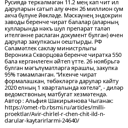
Русиядә теркәлмәгән 11.2 мең кап чит ил
даруларын сатып алу өчен 26 миллион сум
акча бүлүне йөкләде. Мәскәүнең эндокрин
заводы беренче чират балалар (аларның
кулларында нәкъ шул препарат таләп
ителгәнне раслаган документ булган) өчен
дарулар закупкасын оештырды. РФ
Сәламәтлек саклау министрлыгы
Вероника Скворцова беренче чиратка 550
бала кергәнлеген әйтеп үтте. 26 ноябрьгә
булган мәгълүматларга ярашлы, закупка
95% тәмамланган. “Икенче чират
формалашкан, төбәкләргә дарулар кайту
2020 елның 1 кварталында көтелә”, - диләр
ведомствоның матбугат хезмәтендә.
Автор : Альфия Шакирьянова Чыганак:
https://omet-rb.rbsmi.ru/articles/milli-
proektlar/Avir-chirlel-r-chen-chit-ild-n-
darular-kaytarirlarmi-24640/