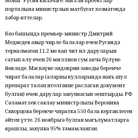
Моны “Русия киләчәге. Милли проектлар”
порталына министрлык матбугат хезмәтендә
хәбәр иттеләр.
Көз башында премьер-министр Дмитрий
Медведев авыр чирле балалар өчен Русиядә
теркәлмәгән 11.2 мең кап чит ил даруларын
сатып алу өчен 26 миллион сум акча бүлүне
йөкләде. Мәскәүнең эндокрин заводы беренче
чират балалар (аларның кулларында нәкъ шул
препарат таләп ителгәнне раслаган документ
булган) өчен дарулар закупкасын оештырды. РФ
Сәламәтлек саклау министрлыгы Вероника
Скворцова беренче чиратка 550 бала кергәнлеген
әйтеп үтте. 26 ноябрьгә булган мәгълүматларга
ярашлы, закупка 95% тәмамланган.