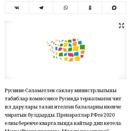
Русиянең Сәламәтлек саклау министрлыгының
табиблар комиссиясе Русиядә теркәлмәгән чит
ил дарулары таләп ителгән балаларның икенче
чиратын булдырды. Препаратлар РФгә 2020
елның беренче кварталында кайтыр дип көтелә.