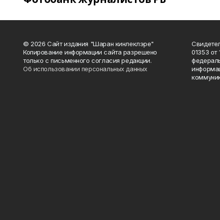
© 2026 Сайт издания "Шаран кинлеклэре"
Свидетел
Копирование информации сайта разрешено
01353 от 
только с письменного согласия редакции.
федераль
Об использовании персональных данных
информац
коммуник