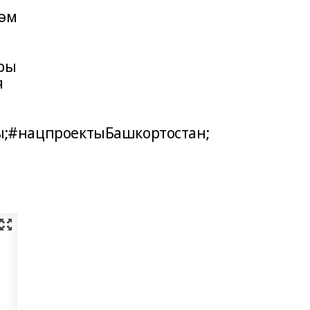
һәм
ры
я
;#нацпроектыБашкортостан;