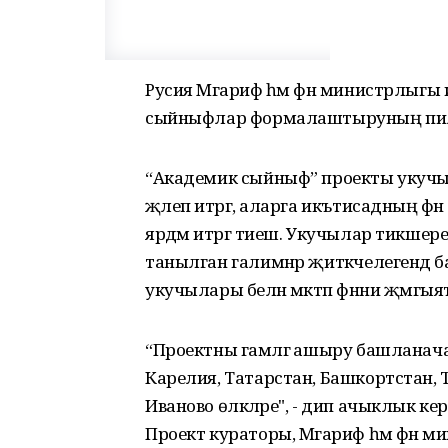
Русия Мәгариф һәм фән министрлыгы ил
сыйныфлар формалаштыруның пилот
“Академик сыйныф” проекты укучыл
җәлеп итәргә, аларга икътисадның 
ярдәм итәргә тиеш. Укучылар тикшер
танылган галимнәр җитәкчелегендә 
укучылары белән мәктәп фәнни җәмгыят
“Проектны гамәлгә ашыру башланача
Карелия, Татарстан, Башкортстан, Т
Иваново өлкәләре", - дип ачыклык к
Проект кураторы, Мәгариф һәм фән 