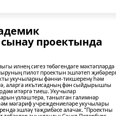
кадемик
сынау проектында
ыгы илнең сигез төбәгендәге мәктәпләрдә
ыруның пилот проектын эшләтеп җибәрер
екты укучыларны фәнни-тикшеренү һәм
гә, аларга икътисадның фән сыйдырышлы
рдәм итәргә тиеш. Укучылар
арын үзләштерә, танылган галимнәр
һәм мәгариф учреждениеләре укучылары
ендә эшләү тәҗрибәсе алачак. “Проектны