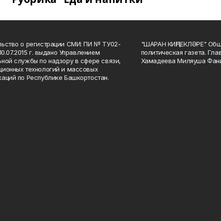
ьство о регистрации СМИ: ПИ № ТУ02-
"ШАРАН КИҢЛЕКЛӘРЕ" Общ
10.07.2015 г. выдано Управлением
политическая газета. Гла
ной службы по надзору в сфере связи,
Хамадеева Миляуша Фан
ионных технологий и массовых
аций по Республике Башкортостан.