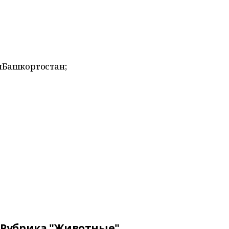
ыБашкортостан;
Рубрика "Животные"