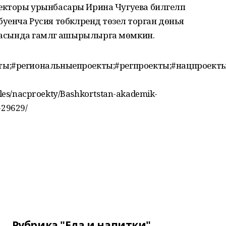
кторы урынбасары Ирина Чугуева билгеләп
 буенча Русия төбәкләрендә төзелә торган дөнья
 базасында гамәлгә ашырылырга мөмкин.
ты;#региональныепроекты;#регпроекты;#нацпроект
icles/nacproekty/Bashkortstan-akademik-
-29629/
Рубрика "Еда и напитки"