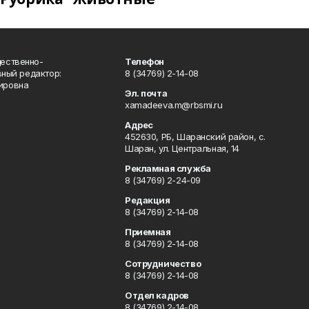
ественно-
Телефон
вный редактор:
8 (34769) 2-14-08
ировна
Эл. почта
xamadeeva.m@rbsmi.ru
Адрес
452630, РБ, Шаранский район, с.
Шаран, ул. Центральная, 14
Рекламная служба
8 (34769) 2-24-09
Редакция
8 (34769) 2-14-08
Приемная
8 (34769) 2-14-08
Сотрудничество
8 (34769) 2-14-08
Отдел кадров
8 (34769) 2-14-08