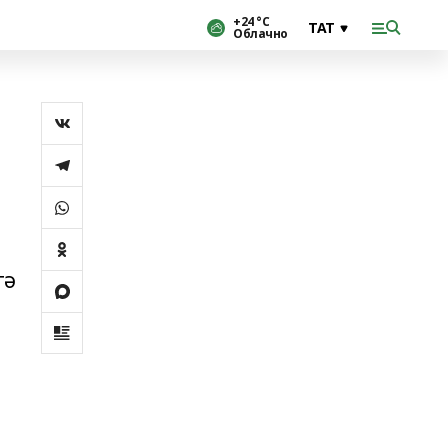
+24 °С
Облачно
гә