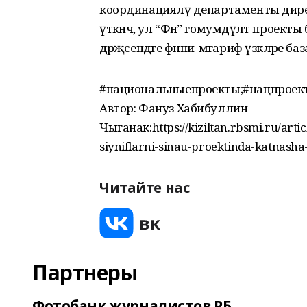
координацияләү департаменты дире
үткәнчә, ул “Фән” гомумдәүләт проекты
дәрәҗәсендәге фәнни-мәгариф үзәкләре
#национальныепроекты;#нацпроек
Автор: Фануз Хабибуллин
Чыганак:https://kiziltan.rbsmi.ru/art
siyniflarni-sinau-proektinda-katnasha
Читайте нас
Партнеры
Фотобанк журналистов РБ