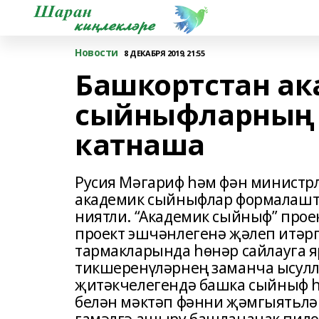
Новости
8 ДЕКАБРЯ 2019, 21:55
Башкортстан а
сыйныфларның 
катнаша
Русия Мәгариф һәм фән министрл
академик сыйныфлар формалашт
ниятли. “Академик сыйныф” про
проект эшчәнлегенә җәлеп итәр
тармакларында һөнәр сайлауга я
тикшеренүләрнең заманча ысулл
җитәкчелегендә башка сыйныф 
белән мәктәп фәнни җәмгыятьләр