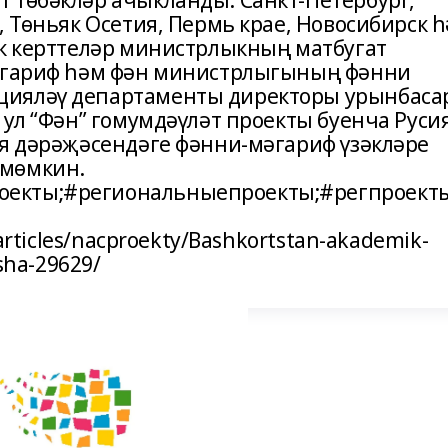
 төбәкләр ачыкланды: Санкт-Петербург,
, Төньяк Осетия, Пермь крае, Новосибирск 
ык керттеләр министрлыкның матбугат
Мәгариф һәм фән министрлыгының фәнни
цияләү департаменты директоры урынбаса
 ул “Фән” гомумдәүләт проекты буенча Руси
ья дәрәҗәсендәге фәнни-мәгариф үзәкләре
 мөмкин.
екты;#региональныепроекты;#регпроекты
/articles/nacproekty/Bashkortstan-akademik-
sha-29629/