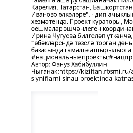
гамәлгә ашыру башланачак пилот
Карелия, Татарстан, Башкортстан
Иваново өлкәләре", - дип ачыкл
хезмәтендә. Проект кураторы, 
оешмалар эшчәнлеген координа
Ирина Чугуева билгеләп үткәнчә,
төбәкләрендә төзелә торган дөн
базасында гамәлгә ашырылырга
#национальныепроекты;#нацпро
Автор: Фануз Хабибуллин
Чыганак:https://kiziltan.rbsmi.ru
siyniflarni-sinau-proektinda-katna