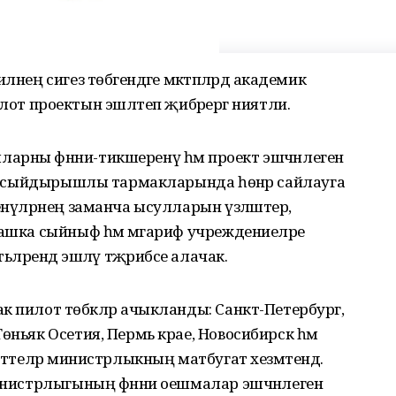
нең сигез төбәгендәге мәктәпләрдә академик
 проектын эшләтеп җибәрергә ниятли.
арны фәнни-тикшеренү һәм проект эшчәнлегенә
фән сыйдырышлы тармакларында һөнәр сайлауга
енүләрнең заманча ысулларын үзләштерә,
башка сыйныф һәм мәгариф учреждениеләре
ьләрендә эшләү тәҗрибәсе алачак.
к пилот төбәкләр ачыкланды: Санкт-Петербург,
өньяк Осетия, Пермь крае, Новосибирск һәм
ерттеләр министрлыкның матбугат хезмәтендә.
министрлыгының фәнни оешмалар эшчәнлеген