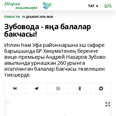
Новости
31 ДЕКАБРЯ 2019, 06:36
Зубовода - яңа балалар
бакчасы!
Иглин һәм Уфа районнарына эш сәфәре
барышында БР Хөкүмәтенең беренче
вице-премьеры Андрей Назаров Зубово
авылында урнашкан 260 урынга
исәпләнгән балалар бакчасы төзелешен
тикшерде.