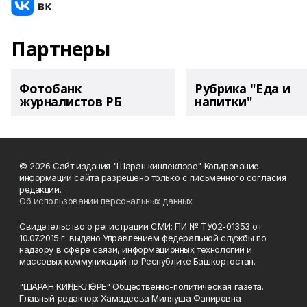
Партнеры
Фотобанк
Рубрика "Еда и
журналистов РБ
напитки"
© 2026 Сайт издания "Шаран кинлеклэре" Копирование
информации сайта разрешено только с письменного согласия
редакции.
Об использовании персональных данных
Свидетельство о регистрации СМИ: ПИ № ТУ02-01353 от
10.07.2015 г. выдано Управлением федеральной службы по
надзору в сфере связи, информационных технологий и
массовых коммуникаций по Республике Башкортостан.
"ШАРАН КИҢЛЕКЛӘРЕ" Общественно-политическая газета.
Главный редактор: Хамадеева Миляуша Фанировна