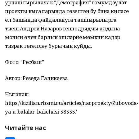
урнаштырылачак."Демография" гомумдәүләт
проекты кысаларында төзелгән бу бина киләсе
ел башында файдалануга тапшырылырга
тиеш.Андрей Назаров генподрядчы алдына
моның өчен барлык эшләрне мөмкин кадәр
тизрәк төгәлләү бурычын куйды.
Фото: "Ресбаш"
Автор: Резеда Галикәева
Чыганак:
https://kiziltan.rbsmi.ru/articles/nacproekty/Zubovoda-
ya-a-balalar-bakchasi-58555/
Читайте нас