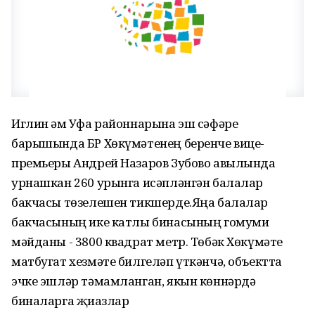
Иглин һәм Уфа районнарына эш сәфәре
барышында БР Хөкүмәтенең беренче вице-
премьеры Андрей Назаров Зубово авылында
урнашкан 260 урынга исәпләнгән балалар
бакчасы төзелешен тикшерде.Яңа балалар
бакчасының ике катлы бинасының гомуми
мәйданы - 3800 квадрат метр. Төбәк Хөкүмәте
матбугат хезмәте билгеләп үткәнчә, объектта
эчке эшләр тәмамланган, якын көннәрдә
биналарга җиһазлар