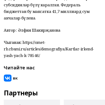
субсидияләр бүлү каралган. Федераль
бюджеттан бу максатка 41,7 миллиард сум
акчалар бүленә.
Автор : Әлфия Шакирҗанова
Чыганак: https://omet-
rb.rbsmi.ru/articles/demografiya/Kartlar-irkend-
yash-yach-k-78546/
Читайте нас
Партнеры