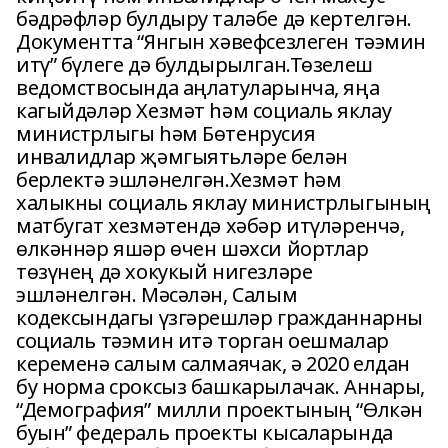
бәдрәфләр булдыру таләбе дә кертелгән.
Документта “Янгын хәвефсезлеген тәэмин
итү” бүлеге дә булдырылган.Төзелеш
ведомствосында аңлатуларынча, яңа
кагыйдәләр Хезмәт һәм социаль яклау
министрлыгы һәм Бөтенрусия
инвалидлар җәмгыятьләре белән
берлектә эшләнелгән.Хезмәт һәм
халыкны социаль яклау министрлыгының
матбугат хезмәтендә хәбәр итүләренчә,
өлкәннәр яшәр өчен шәхси йортлар
төзүнең дә хокукый нигезләре
эшләнелгән. Мәсәлән, Салым
кодексындагы үзгәрешләр гражданнарны
социаль тәэмин итә торган оешмалар
кеременә салым салмаячак, ә 2020 елдан
бу норма сроксыз башкарылачак. Аннары,
“Демография” милли проектының “Өлкән
буын” федераль проекты кысаларында