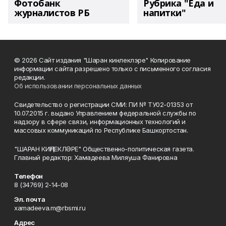
Фотобанк
Рубрика "Еда и
журналистов РБ
напитки"
© 2026 Сайт издания "Шаран кинлеклэре" Копирование
информации сайта разрешено только с письменного согласия
редакции.
Об использовании персональных данных
Свидетельство о регистрации СМИ: ПИ № ТУ02-01353 от
10.07.2015 г. выдано Управлением федеральной службы по
надзору в сфере связи, информационных технологий и
массовых коммуникаций по Республике Башкортостан.
"ШАРАН КИҢЛЕКЛӘРЕ" Общественно-политическая газета.
Главный редактор: Хамадеева Миляуша Фанировна
Телефон
8 (34769) 2-14-08
Эл. почта
xamadeeva.m@rbsmi.ru
Адрес