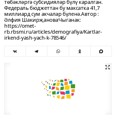
төбәкләргә субсидияләр бүлү каралган.
Федераль бюджеттан бу максатка 41,7
миллиард сум акчалар бүленә.Автор :
Әлфия ШакирҗановаЧыганак:
https://omet-
rb.rbsmi.ru/articles/demografiya/Kartlar-
irkend-yash-yach-k-78546/