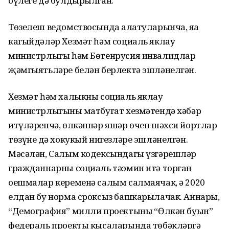
бүлеге дә булдырылган.
Төзелеш ведомствосында аңлатуларынча, яңа
кагыйдәләр Хезмәт һәм социаль яклау
министрлыгы һәм Бөтенрусия инвалидлар
җәмгыятьләре белән берлектә эшләнелгән.
Хезмәт һәм халыкны социаль яклау
министрлыгының матбугат хезмәтендә хәбәр
итүләренчә, өлкәннәр яшәр өчен шәхси йортлар
төзүнең дә хокукый нигезләре эшләнелгән.
Мәсәлән, Салым кодексындагы үзгәрешләр
гражданнарны социаль тәэмин итә торган
оешмалар кеременә салым салмаячак, ә 2020
елдан бу норма сроксыз башкарылачак. Аннары,
“Демография” милли проектының “Өлкән буын”
федераль проекты кысаларында төбәкләргә