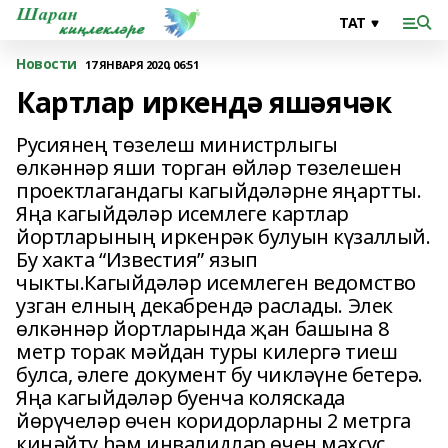
Новости
17 ЯНВАРЯ 2020, 06:51
Картлар иркендә яшәячәк
Русиянең төзелеш министрлыгы
өлкәннәр яши торган өйләр төзелешен
проектлагандагы кагыйдәләрне яңартты.
Яңа кагыйдәләр исемлеге картлар
йортларының иркенрәк булуын күзаллый.
Бу хакта “Известия” язып
чыкты.Кагыйдәләр исемлеген ведомство
узган елның декабрендә раслады. Элек
өлкәннәр йортларында җан башына 8
метр торак мәйдан туры килергә тиеш
булса, әлеге документ бу чикләүне бетерә.
Яңа кагыйдәләр буенча коляскада
йөрүчеләр өчен коридорларны 2 метрга
киңәйтү һәм инвалидлар өчен махсус