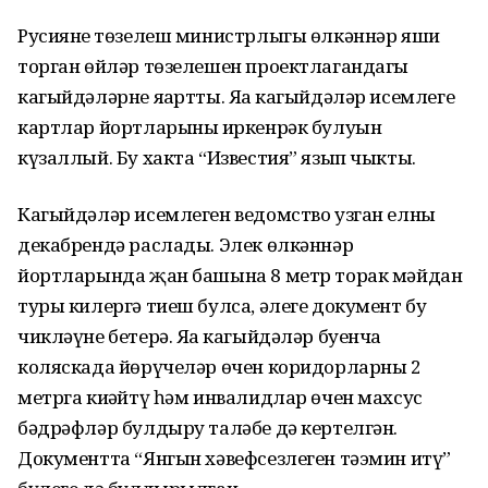
Русиянең төзелеш министрлыгы өлкәннәр яши
торган өйләр төзелешен проектлагандагы
кагыйдәләрне яңартты. Яңа кагыйдәләр исемлеге
картлар йортларының иркенрәк булуын
күзаллый. Бу хакта “Известия” язып чыкты.
Кагыйдәләр исемлеген ведомство узган елның
декабрендә раслады. Элек өлкәннәр
йортларында җан башына 8 метр торак мәйдан
туры килергә тиеш булса, әлеге документ бу
чикләүне бетерә. Яңа кагыйдәләр буенча
коляскада йөрүчеләр өчен коридорларны 2
метрга киңәйтү һәм инвалидлар өчен махсус
бәдрәфләр булдыру таләбе дә кертелгән.
Документта “Янгын хәвефсезлеген тәэмин итү”