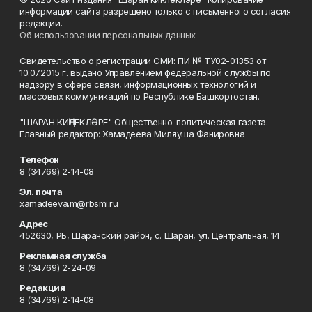
информации сайта разрешено только с письменного согласия
редакции.
Об использовании персональных данных
Свидетельство о регистрации СМИ: ПИ № ТУ02-01353 от
10.07.2015 г. выдано Управлением федеральной службы по
надзору в сфере связи, информационных технологий и
массовых коммуникаций по Республике Башкортостан.
"ШАРАН КИҢЛЕКЛӘРЕ" Общественно-политическая газета.
Главный редактор: Хамадеева Миляуша Фанировна
Телефон
8 (34769) 2-14-08
Эл. почта
xamadeeva.m@rbsmi.ru
Адрес
452630, РБ, Шаранский район, с. Шаран, ул. Центральная, 14
Рекламная служба
8 (34769) 2-24-09
Редакция
8 (34769) 2-14-08