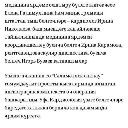
медицина ярдәме оештыру бүлеге җитәкчесе
Елена Галимуллина һәм министрлыкның
штаттан тыш белгечләре – кардиолог Ирина
Николаева, баш миендәге кан әйләнеше
тайпылышында медицина ярдәмен
координацияләү буенча белгеч Ирина Карамова,
рентгенэндоваскуляр диагностика буенча
белгеч Игорь Бузаев катнаштылар.
Үзәкне ачканнан соң “Сәламәтлек саклау”
гомумдәүләт проекты кысаларында алынган
ангиографик комплекста өч операция
башкарылды. Уфа Кардиология үзәге белгечләре
биредәге халыкка берничә көн дәвамында
ярдәм күрсәтә.