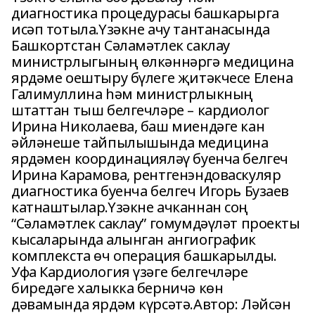
диагностика процедурасы башкарырга
исәп тотыла.Үзәкне ачу тантанасында
Башкортстан Сәламәтлек саклау
министрлыгының өлкәннәргә медицина
ярдәме оештыру бүлеге җитәкчесе Елена
Галимуллина һәм министрлыкның
штаттан тыш белгечләре – кардиолог
Ирина Николаева, баш миендәге кан
әйләнеше тайпылышында медицина
ярдәмен координацияләү буенча белгеч
Ирина Карамова, рентгенэндоваскуляр
диагностика буенча белгеч Игорь Бузаев
катнаштылар.Үзәкне ачканнан соң
“Сәламәтлек саклау” гомумдәүләт проекты
кысаларында алынган ангиографик
комплекста өч операция башкарылды.
Уфа Кардиология үзәге белгечләре
биредәге халыкка берничә көн
дәвамында ярдәм күрсәтә.Автор: Ләйсән