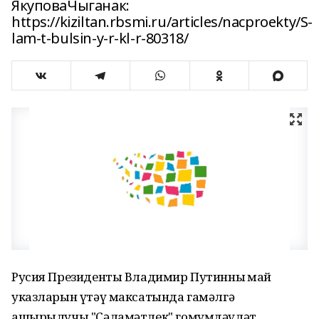
ЯкуповаЧыганак:
https://kiziltan.rbsmi.ru/articles/nacproekty/S-
lam-t-bulsin-y-r-kl-r-80318/
Русия Президенты Владимир Путинның май
указларын үтәү максатында гамәлгә
ашырылучы "Сәламәтлек" гомумдәүләт