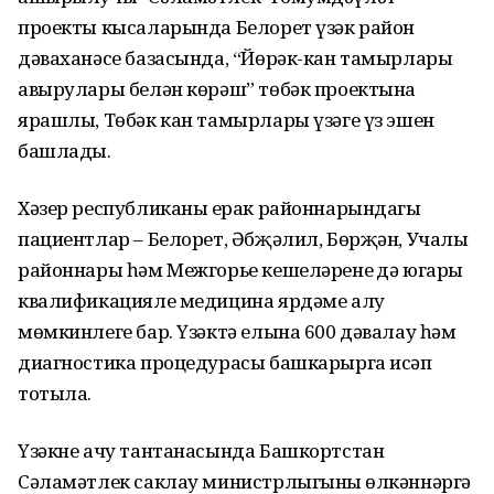
проекты кысаларында Белорет үзәк район
дәваханәсе базасында, “Йөрәк-кан тамырлары
авырулары белән көрәш” төбәк проектына
ярашлы, Төбәк кан тамырлары үзәге үз эшен
башлады.
Хәзер республиканың ерак районнарындагы
пациентлар – Белорет, Әбҗәлил, Бөрҗән, Учалы
районнары һәм Межгорье кешеләренең дә югары
квалификацияле медицина ярдәме алу
мөмкинлеге бар. Үзәктә елына 600 дәвалау һәм
диагностика процедурасы башкарырга исәп
тотыла.
Үзәкне ачу тантанасында Башкортстан
Сәламәтлек саклау министрлыгының өлкәннәргә