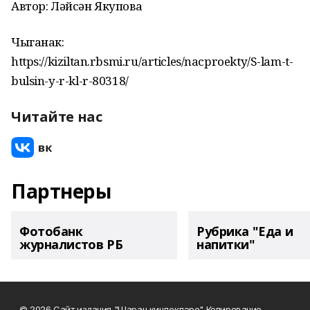
Автор: Ләйсән Якупова
Чыганак:
https://kiziltan.rbsmi.ru/articles/nacproekty/S-lam-t-
bulsin-y-r-kl-r-80318/
Читайте нас
Партнеры
Фотобанк
Рубрика "Еда и
журналистов РБ
напитки"
© 2026 Сайт издания "Шаран кинлеклэре" Копирование