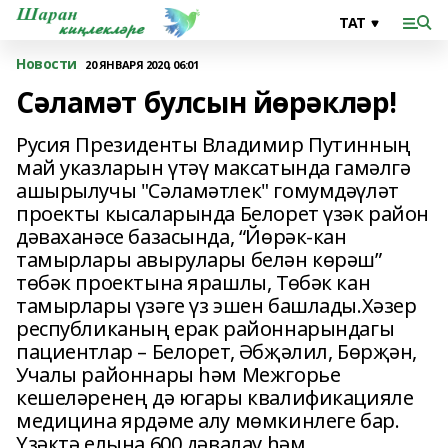
Новости
20 ЯНВАРЯ 2020, 06:01
Сәламәт булсын йөрәкләр!
Русия Президенты Владимир Путинның
май указларын үтәү максатында гамәлгә
ашырылучы "Сәламәтлек" гомумдәүләт
проекты кысаларында Белорет үзәк район
дәваханәсе базасында, “Йөрәк-кан
тамырлары авырулары белән көрәш”
төбәк проектына ярашлы, Төбәк кан
тамырлары үзәге үз эшен башлады.Хәзер
республиканың ерак районнарындагы
пациентлар – Белорет, Әбҗәлил, Бөрҗән,
Учалы районнары һәм Межгорье
кешеләренең дә югары квалификацияле
медицина ярдәме алу мөмкинлеге бар.
Үзәктә елына 600 дәвалау һәм