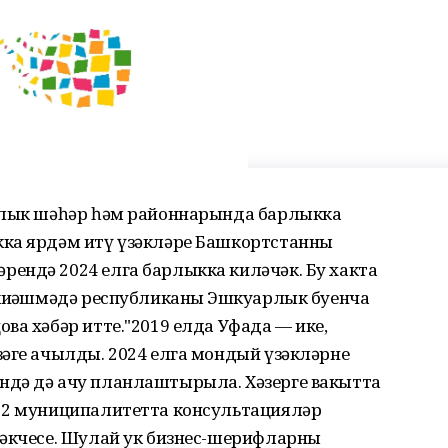
арлык шәһәр һәм районнарында барлыкка
ка ярдәм итү үзәкләре Башкортстанның
ендә 2024 елга барлыкка киләчәк. Бу хакта
 киңәшмәдә республиканың Эшкуарлык буенча
ва хәбәр итте."2019 елда Уфада — ике,
зәге ачылды. 2024 елга мондый үзәкләрне
ндә дә ачу планлаштырыла. Хәзерге вакытта
52 муниципалитетта консультацияләр
тәкчесе. Шулай ук бизнес-шерифларны