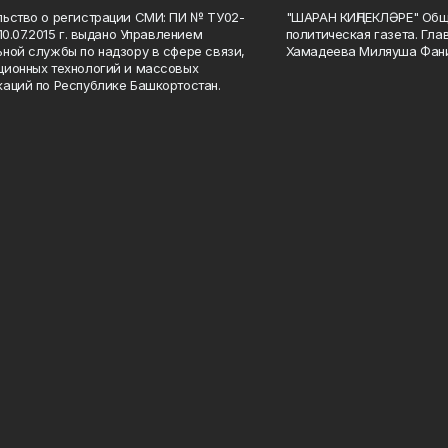
ьство о регистрации СМИ: ПИ № ТУ02-
"ШАРАН КИҢЛЕКЛӘРЕ" Общ
10.07.2015 г. выдано Управлением
политическая газета. Гла
ной службы по надзору в сфере связи,
Хамадеева Миляуша Фан
ионных технологий и массовых
аций по Республике Башкортостан.