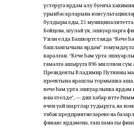
үстерүгә ярдәм алу буенча хаким
урынбасарларына консультацияләр 
булдырылды, 25 муниципалитетта 
Бойцова, шулай ук, эшкуарларга ф
Узган елда Башкортстанда “Кече 
башлангычына ярдәм” гомумдәүләт
каралган. “Кече һәм урта эшкуарлы
гамәлгә ашыруга 896 миллион сум а
Президенты Владимир Путинның ма
проектына ярашлы тормышка аша.“
кече һәм урта эшкуарлыкка ярдәм 
юнәлтелде", — дип хәбәр итте Рим
өчен уңай шартлар тудыруга, яңа ко
төбәк предприятиеләренең яңа база
финанс ярдәменә, ташламалы фина