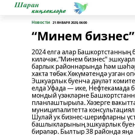
Новости
21 ЯНВАРЯ 2020, 06:00
“Минем бизнес”
2024 елга алар Башкортстанның
киләчәк.“Минем бизнес" эшкуарл
барлык районнарында һәм шәһәрл
хакта төбәк Хөкүмәтендә узган 
Эшкуарлык буенча дәүләт комите
елда Уфада — ике, Нефтекамада б
мондый үзәкләрне Башкортстанн
планлаштырыла. Хәзерге вакытта
муниципалитетта консультациялә
Шулай ук бизнес-шерифларны үст
башлыкларының эшкуарлык буен
бирәләр. Былтыр 38 районда яңа