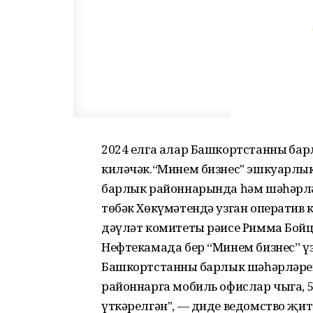
2024 елга алар Башкортстанның б
киләчәк.“Минем бизнес" эшкуарлык
барлык районнарында һәм шәһәрләр
төбәк Хөкүмәтендә узган оператив
дәүләт комитеты рәисе Римма Бойцо
Нефтекамада бер “Минем бизнес” ү
Башкортстанның барлык шәһәрләре
районнарга мобиль офислар чыга, 
үткәрелгән", — диде ведомство җи