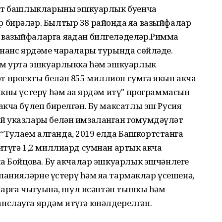
ият башлыкларының эшкуарлык буенча
бирәләр. Былтыр 38 районда яңа вазыйфалар
вазыйфаларга яңадан билгеләделәр.Римма
инанс ярдәме чаралары турында сөйләде.
һәм урта эшкуарлыкка һәм эшкуарлык
 проекты белән 855 миллион сумга якын акча
кны үстерү һәм аңа ярдәм итү" программасын
кча бүлеп бирелгән. Бу максатлы эш Русия
й указлары белән имзаланган гомумдәүләт
Тулаем алганда, 2019 елда Башкортстанга
итүгә 1,2 миллиард сумнан артык акча
ма Бойцова. Бу акчалар эшкуарлык эшчәнлеге
мпанияләрне үстерү һәм яңа тармаклар үсешенә,
рларга чыгуына, шул исәптән тышкы һәм
нслауга ярдәм итүгә юнәлдерелгән.