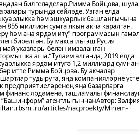
яңадан билгеләделәр.Римма Бойцова, шула
аралары турында сөйләде. Узган елда
эшкуарлыкка һәм эшкуарлык башлангычына
н 855 миллион сумга якын акча каралган.
ерү һәм аңа ярдәм итү" программасын гамә
леп бирелгән. Бу максатлы эш Русия
май указлары белән имзаланган
ормышка аша.“Тулаем алганда, 2019 елда
куарлыкка ярдәм итүгә 1,2 миллиард сумнан
бәр итте Римма Бойцова. Бу акчалар
шартлар тудыруга, яңа компанияләрне үст
әк предприятиеләренең яңа базарларга
м финанс ярдәменә, ташламалы финанслау
: “Башинформ” агентлыгыннанАвтор: Зөлфи
ltan.rbsmi.ru/articles/nacproekty/Minem-