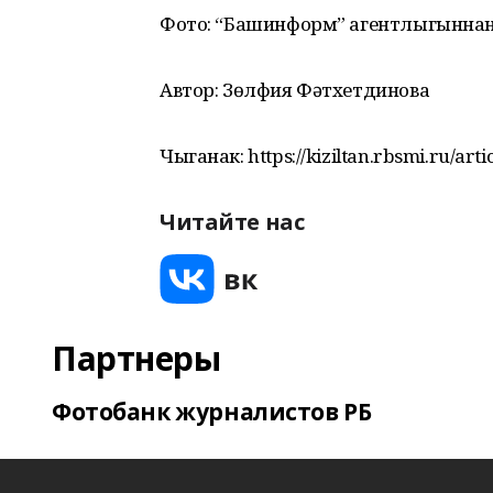
Фото: “Башинформ” агентлыгынна
Автор: Зөлфия Фәтхетдинова
Чыганак: https://kiziltan.rbsmi.ru/art
Читайте нас
Партнеры
Фотобанк журналистов РБ