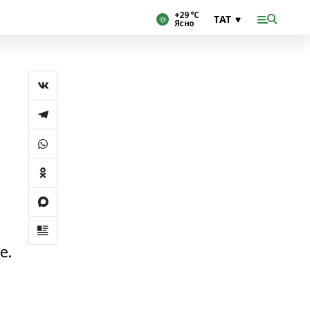
+29 °С
Ясно
е.