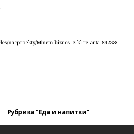
н
icles/nacproekty/Minem-biznes--z-kl-re-arta-84238/
Рубрика "Еда и напитки"