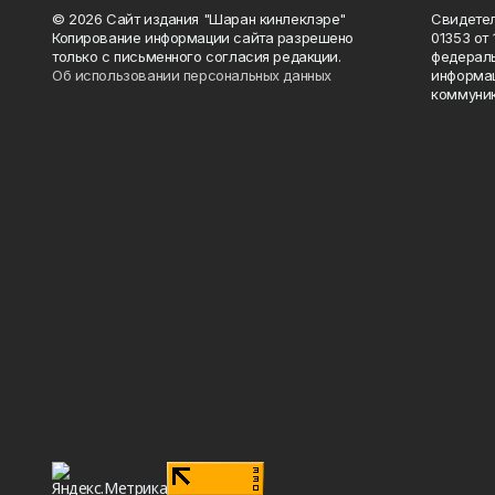
© 2026 Сайт издания "Шаран кинлеклэре"
Свидетел
Копирование информации сайта разрешено
01353 от 
только с письменного согласия редакции.
федераль
Об использовании персональных данных
информац
коммуник