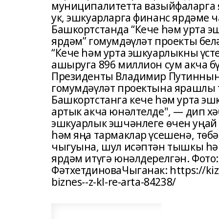
муниципалитетта вазыйфаларга 
ук, эшкуарларга финанс ярдәме ч
Башкортстанда “Кече һәм урта 
ярдәм” гомумдәүләт проекты белә
“Кече һәм урта эшкуарлыкны үст
ашыруга 896 миллион сум акча бү
Президенты Владимир Путинның 
гомумдәүләт проектына ярашлы т
Башкортстанга кече һәм урта эш
артык акча юнәлтелде", — дип хә
эшкуарлык эшчәнлеге өчен уңай 
һәм яңа тармаклар үсешенә, төб
чыгуына, шул исәптән тышкы һә
ярдәм итүгә юнәлдерелгән. Фото
ФәтхетдиноваЧыганак: https://kizi
biznes--z-kl-re-arta-84238/