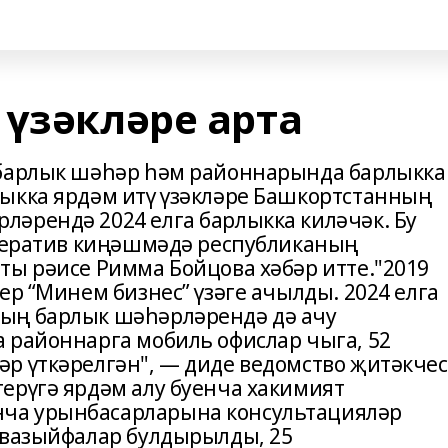
 үзәкләре арта
 барлык шәһәр һәм районнарында барлыкка
ыкка ярдәм итү үзәкләре Башкортстанның
әрендә 2024 елга барлыкка киләчәк. Бу
оператив киңәшмәдә республиканың
ты рәисе Римма Бойцова хәбәр итте."2019
ер “Минем бизнес” үзәге ачылды. 2024 елга
ың барлык шәһәрләрендә дә ачу
 районнарга мобиль офислар чыга, 52
р үткәрелгән", — диде ведомство җитәкчес
ерүгә ярдәм алу буенча хакимият
ча урынбасарларына консультацияләр
 вазыйфалар булдырылды, 25