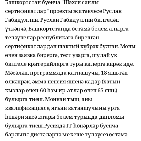
Башкортстан буенча "Шәхси санлы
сертификатлар" проекты җитәкчесе Руслан
Габидуллин. Руслан Габидуллин билгеләп
үткәнчә, Башкортстанда өстәмә белем алырга
теләүчеләр республикага бирелгән
сертификатлардан шактый күбрәк булган. Моның
өчен заявка бирергә, тест узарга, шулай ук
билгеле критерийларга туры килергә кирәк иде.
Мәсәлән, программада катнашучы, 18 яшьтән
өлкәнрәк, әмма пенсия яшенә кадәр (хатын –
кызлар өчен-60 һәм ир-атлар өчен 65 яшь)
булырга тиеш. Моннан тыш, аның
квалификациясе, ягъни катнашучының урта
һөнәри яисә югары белем турында дипломы
булырга тиеш.Русиядә IT-һөнәрләр буенча
барлыгы дистәләрчә мең кеше түләүсез өстәмә