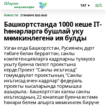
Новости
27 ЯНВАРЯ 2020, 06:03
Башкортстанда 1000 кеше IT-
һөнәрләргә бушлай уку
мөмкинлегенә ия булды
Узган елда Башкортстан, Русиянең дүрт
төбәге белән беррәттән, санлы
компетенцияләргә кадрларны түләүсез
укыту буенча пилот проектына
керде.Проект "Санлы икътисад"
гомумдәүләт проектының "Санлы
икътисад өчен кадрлар" федераль
проекты кысаларында тормышка
ашырыла.- Башкортстан халкы санлы
икътисадның 22 юнәлеше буенча өстәмә
һөнәри белем алырга мөмкинлек бирүче