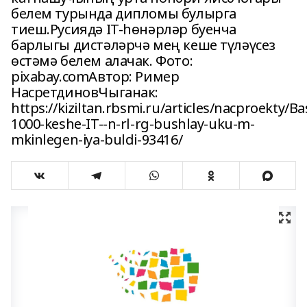
белем турында дипломы булырга
тиеш.Русиядә IT-һөнәрләр буенча
барлыгы дистәләрчә мең кеше түләүсез
өстәмә белем алачак. Фото:
pixabay.comАвтор: Ример
НасретдиновЧыганак:
https://kiziltan.rbsmi.ru/articles/nacproekty/B
1000-keshe-IT--n-rl-rg-bushlay-uku-m-
mkinlegen-iya-buldi-93416/