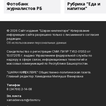
Фотобанк
Рубрика "Еда и
журналистов РБ
напитки"
© 2026 Сайт издания "Шаран кинлеклэре" Копирование
информации сайта разрешено только с письменного согласия
редакции.
Об использовании персональных данных
Свидетельство о регистрации СМИ: ПИ № ТУ02-01353 от
10.07.2015 г. выдано Управлением федеральной службы по
надзору в сфере связи, информационных технологий и
массовых коммуникаций по Республике Башкортостан.
"ШАРАН КИҢЛЕКЛӘРЕ" Общественно-политическая газета.
Главный редактор: Хамадеева Миляуша Фанировна
Телефон
8 (34769) 2-14-08
Эл. почта
xamadeeva.m@rbsmi.ru