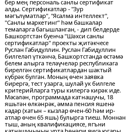
бер мең персональ санлы сертификат
алды. Сертификатлар - "Зур
мәгълүматлар", "Ясалма интеллект",
"Санлы маркетинг" һәм башкалар
темаларга багышланган, - дип белдерде
Башкортстан буенча "Шәхси санлы
сертификатлар" проекты җитәкчесе
Руслан Габидуллин. Руслан Габидуллин
билгеләп үткәнчә, Башкортстанда өстәмә
белем алырга теләүчеләр республикага
бирелгән сертификатлардан шактый
күбрәк булган. Моның өчен заявка
бирергә, тест узарга, шулай ук билгеле
критерийларга туры килергә кирәк иде.
Мәсәлән, программада катнашучы, 18
яшьтән өлкәнрәк, әмма пенсия яшенә
кадәр (хатын – кызлар өчен-60 һәм ир-
атлар өчен 65 яшь) булырга тиеш. Моннан
тыш, аның квалификациясе, ягъни
катнашучының урта һөнәри яисә югары