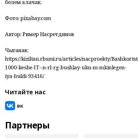
белем алачак.
Фото: pixabay.com
Автор: Ример Насретдинов
Чыганак:
https://kiziltan.rbsmi.ru/articles/nacproekty/Bashkorts
1000-keshe-IT--n-rl-rg-bushlay-uku-m-mkinlegen-
iya-buldi-93416/
Читайте нас
Партнеры