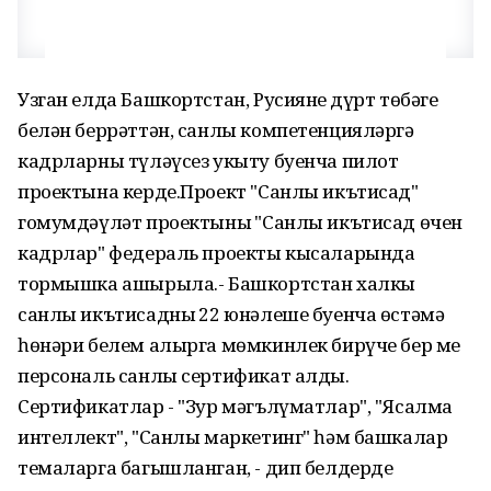
Узган елда Башкортстан, Русиянең дүрт төбәге
белән беррәттән, санлы компетенцияләргә
кадрларны түләүсез укыту буенча пилот
проектына керде.Проект "Санлы икътисад"
гомумдәүләт проектының "Санлы икътисад өчен
кадрлар" федераль проекты кысаларында
тормышка ашырыла.- Башкортстан халкы
санлы икътисадның 22 юнәлеше буенча өстәмә
һөнәри белем алырга мөмкинлек бирүче бер мең
персональ санлы сертификат алды.
Сертификатлар - "Зур мәгълүматлар", "Ясалма
интеллект", "Санлы маркетинг" һәм башкалар
темаларга багышланган, - дип белдерде