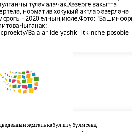
тулганчы түләү алачак.Хәзерге вакытта
ертелә, норматив хокукый актлар әзерләнә
ау срогы - 2020 елның июле.Фото: "Башинфор
литоваЧыганак:
nacproekty/Balalar-ide-yashk--itk-nche-posobie-
едведевның җәмәгать кабул итү бүлмәсендә