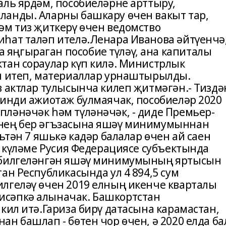
аль ярдәм, пособиеләрне арттыру,
ланды. Аларны башкару өчен вакыт тар,
әм тиз җиткерү өчен ведомство
һат таләп ителә.Ленара Иванова әйтүенчә
яңгыраган пособие түләү, ана капиталы
тан сораулар күп килә. Министрлык
ап итеп, материаллар урнаштырылды.
в актлар тулысынча килеп җитмәгән.- Тиздә
нинди ажиотаж булмаячак, пособиеләр 2020
ләнәчәк һәм түләнәчәк, - диде Премьер-
әнең бер әгъзасына яшәү минимумыннан
ьтән 7 яшькә кадәр балалар өчен ай саен
ү күләме Русия Федерациясе субъектында
а билгеләнгән яшәү минимумының яртысын
ан Республикасында ул 4 894,5 сум
лгеләү өчен 2019 елның икенче кварталы
сәпкә алыначак. Башкортстан
кил итә.Гариза бирү датасына карамастан,
н башлап - бөтен чор өчен, ә 2020 елда ба