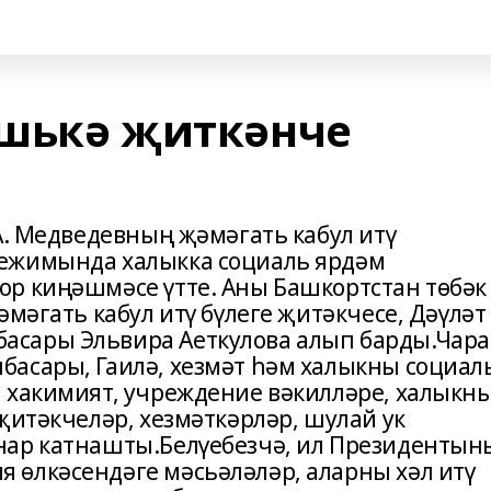
яшькә җиткәнче
А. Медведевның җәмәгать кабул итү
ежимында халыкка социаль ярдәм
р киңәшмәсе үтте. Аны Башкортстан төбәк
әмәгать кабул итү бүлеге җитәкчесе, Дәүләт
сары Эльвира Аеткулова алып барды.Чара
асары, Гаилә, хезмәт һәм халыкны социал
 хакимият, учреждение вәкилләре, халыкн
җитәкчеләр, хезмәткәрләр, шулай ук
нар катнашты.Белүебезчә, ил Президентын
өлкәсендәге мәсьәләләр, аларны хәл итү