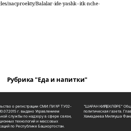
cles/nacproekty/Balalar-ide-yashk--itk-nche-
Рубрика "Еда и напитки"
ьство о регистрации СМИ: ПИ № ТУ02-
"ШАРАН КИҢЛЕКЛӘРЕ" Общ
10.07.2015 г. выдано Управлением
политическая газета. Гла
ной службы по надзору в сфере связи,
Хамадеева Миляуша Фан
ионных технологий и массовых
аций по Республике Башкортостан.