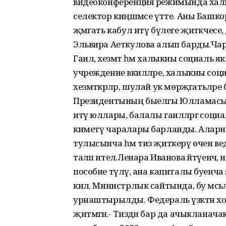
видеоконференция режимында халы
селектор киңәшмәсе үтте. Аны Башко
җәмәгать кабул итү бүлеге җитәкчес
Эльвира Аеткулова алып барды.Ча
Гаилә, хезмәт һәм халыкны социаль 
учреждение вәкилләре, халыкны социал
хезмәткәрләр, шулай ук мөрәҗәгатьлә
Президентының быелгы Юлламасында 
итү юллары, балалы гаиләләргә соци
киметү чаралары барланды. Аларны
тулысынча һәм тиз җиткерү өчен ве
таләп ителә.Ленара Иванова әйтүен
пособие түләү, ана капиталы буен
килә. Министрлык сайтында, бу мәсьә
урнаштырылды. Федераль үзәктән х
җитмәгән.- Тиздән бар да ачыкланач