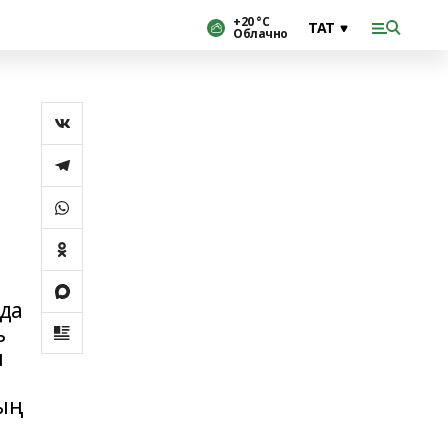
+20 °С
Облачно
да
ь
ы
ың