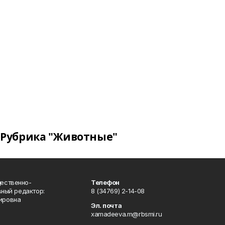
Рубрика "Животные"
ественно-
Телефон
вный редактор:
8 (34769) 2-14-08
ировна
Эл. почта
xamadeeva.m@rbsmi.ru