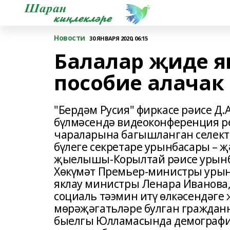
Новости
30 ЯНВАРЯ 2020, 06:15
Балалар җиде 
пособие алачак
"Бердәм Русия" фиркасе рәисе Д.
бүлмәсендә видеоконференция р
чараларына багышланган селекто
бүлеге секретаре урынбасары – җ
җыелышы-Корылтай рәисе урынба
Хөкүмәт Премьер-министры урынб
яклау министры Ленара Иванова,
социаль тәэмин итү өлкәсендәге 
мөрәҗәгатьләре булган граждан
быелгы Юлламасында демография 