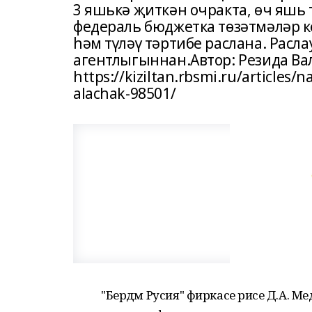
3 яшькә җиткән очракта, өч яшь 
федераль бюджетка төзәтмәләр к
һәм түләү тәртибе раслана. Расл
агентлыгыннан.Автор: Резида Ва
https://kiziltan.rbsmi.ru/articles/
alachak-98501/
"Бердәм Русия" фиркасе рәисе Д.А. М