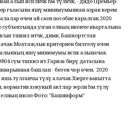
алып исәпләнәчәк һәм түләнәчәк, - диде Премьер-
бер әгъзасына яшәү минимумыннан азрак керем
әр балалар өчен ай саен пособие каралган.2020
се субъектында узган елның икенче кварталына
ын тәшкил итәчәк, димәк, Башкортстан
лачак.Мохтаҗлык критериен билгеләү өчен
халыкның яшәү минимумы исәпкә алыначак.
04 сум тәшкил итә.Гариза бирү датасына
нварыннан башлап - бөтен чор өчен, ә 2020
ч яшь тулганчы түләү алачак.Хәзерге вакытта
, норматив хокукый актлар әзерләнә һәм түләү
020 елның июле.Фото: "Башинформ"