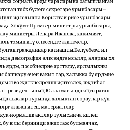
кка социаль ярдәм чараларына багышланган
ртстан төбәк бүлеге секретаре урынбасары –
е, Дәүләт җыелышы-Корылтай рәисе урынбасары
рада Хөкүмәт Премьер-министры урынбасары,
яклау министры Ленара Иванова, хакимият,
ь тәэмин итү өлкәсендәге җитәкчеләр,
ре булган гражданнар катнашты.Белүебезчә, ил
демография өлкәсендәге мәсьәләләр, аларны хәл
аль ярдәм, пособиеләрне арттыру, ярлылыкны
 башкару өчен вакыт тар, халыкка бу ярдәмне
домство җитәкчеләреннән җитезлек, иҗтиһат
чә, ил Президентының Юлламасында яңгыраган
ча яңалыклар турында халыктан сораулар күп
ләләргә җавап итеп, материаллар
окук-норматив актлар тулысынча килеп
ак, бу юлы бернинди ажиотаж булмаячак,