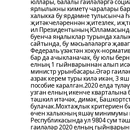
юллары, балалы гаиләләргә соци
ярлылыкны киметү чаралары бар
халыкка бу ярдәмне тулысынча һ
җитәкчеләреннән җитезлек, иҗти
ил Президентының Юлламасында 
буенча яңалыклар турында халык
сайтында, бу мәсьәләләргә җав
Федераль үзәктән хокук-нормати
бар да ачыкланачак, бу юлы бер
елның 1 гыйнварыннан алып исәп
министр урынбасары.Әгәр гаил
азрак керем туры килә икән, 3 яш
пособие каралган.2020 елда түлә
узган елның икенче кварталын
тәшкил итәчәк, димәк, Башкортст
булачак.Мохтаҗлык критериен би
өчен халыкның яшәү минимумы и
Республикасында ул 9804 сум тәш
гаиләләр 2020 елның гыйнварынна