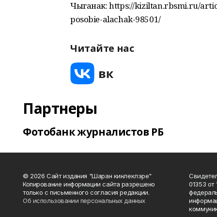
Чыганак: https://kiziltan.rbsmi.ru/arti
posobie-alachak-98501/
Читайте нас
Партнеры
Фотобанк журналистов РБ
© 2026 Сайт издания "Шаран кинлеклэре"
Свидетел
Копирование информации сайта разрешено
01353 от 
только с письменного согласия редакции.
федераль
Об использовании персональных данных
информац
коммуник