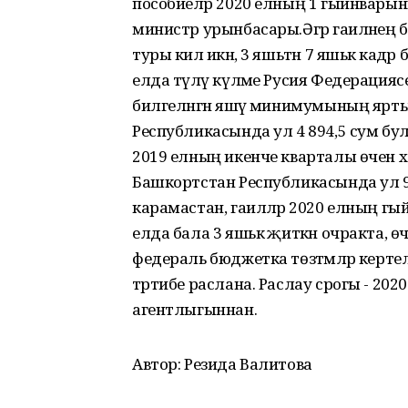
пособиеләр 2020 елның 1 гыйнварыннан 
министр урынбасары.Әгәр гаиләнең 
туры килә икән, 3 яшьтән 7 яшькә кад
елда түләү күләме Русия Федерация
билгеләнгән яшәү минимумының яртыс
Республикасында ул 4 894,5 сум бу
2019 елның икенче кварталы өчен 
Башкортстан Республикасында ул 98
карамастан, гаиләләр 2020 елның гый
елда бала 3 яшькә җиткән очракта, ө
федераль бюджетка төзәтмәләр кертелә
тәртибе раслана. Раслау срогы - 2
агентлыгыннан.
Автор: Резида Валитова