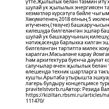
үтте.Җылылык белән тәэмин итү 
шулай ук җылылык энергиясен 
хезмәтләр күрсәтүгә бәйле чыгы
Хөкүмәтенең 2018 елның 5 июлен
итүченең (төзүче) башкаручысын
килешүдә билгеләнгән эшләр ба
шулай ук башкаручының килешүд
нәтиҗәсендә барлыкка килгән эш
билгеләнгән тәртиптә милек хо
каралган.Мәсьәләне карау йомга
һәм архитектура буенча дәүләт 
салучылар өчен җылылык белән 
өлешендә техник шартларга тәкъ
кушты.Арытаба утырышта эшкуар
лагерь булдыру концепциясе тур
pravitelstvorb.ruАвтор: Резида В
https://kiziltan.rbsmi.ru/articles/na
111470/