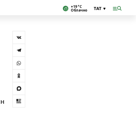
+19 °С
Облачно
ин