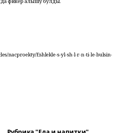
нда фикер алышу булды.
les/nacproekty/Eshlekle-s-yl-sh-l-r-n-ti-le-bulsin-
Рубрика "Еда и напитки"