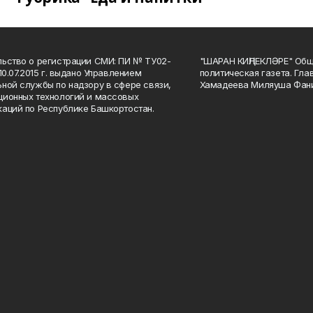
ьство о регистрации СМИ: ПИ № ТУ02-
"ШАРАН КИҢЛЕКЛӘРЕ" Общ
10.07.2015 г. выдано Управлением
политическая газета. Гла
ной службы по надзору в сфере связи,
Хамадеева Миляуша Фан
ионных технологий и массовых
аций по Республике Башкортостан.