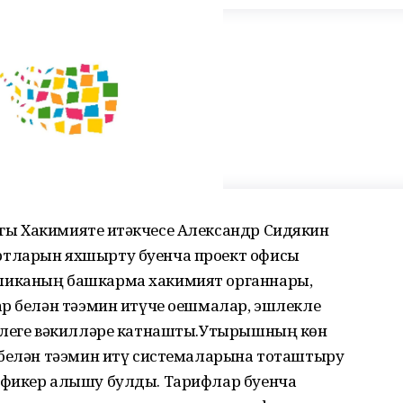
ы Хакимияте җитәкчесе Александр Сидякин
ртларын яхшырту буенча проект офисы
ликаның башкарма хакимият органнары,
ар белән тәэмин итүче оешмалар, эшлекле
челеге вәкилләре катнашты.Утырышның көн
 белән тәэмин итү системаларына тоташтыру
 фикер алышу булды. Тарифлар буенча