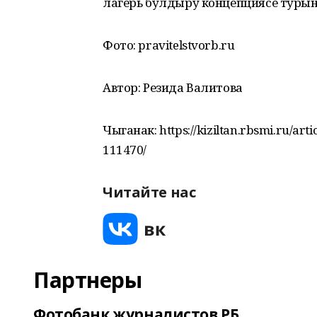
лагерь булдыру концепциясе туры
Фото: pravitelstvorb.ru
Автор: Резида Валитова
Чыганак: https://kiziltan.rbsmi.ru/artic
111470/
Читайте нас
Партнеры
Фотобанк журналистов РБ