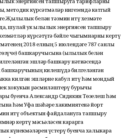
ылылык энергиясен тапшыруга тарифларны
ы, методик күрсәтмәләр нигезендә катгый
те.Җылылык белән тәэмин итү хезмәте
да, шулай ук җылылык энергиясен тапшыру
хезмәтләр күрсәтүгә бәйле чыгымнарны кертү
үмәтенең 2018 елның 5 июлендәге 787 санлы
(төзүче) башкаручысына (җылылык белән
илгеләнгән эшләр башкару нәтиҗәсендә
к башкаручының килешүдә билгеләнгән
ыкка килгән эшләрне кабул итү һәм мондый
илек хокукын рәсмиләштерү бурычы
ары буенча Александр Сидякин Төзелеш һәм
тына һәм Уфа шәһәре хакимиятенә йорт
эмин итү объектын файдалануга тапшыру
мнәр кертү мәсьәләсен карарга
ык күнекмәләрен үстерү буенча халыкара