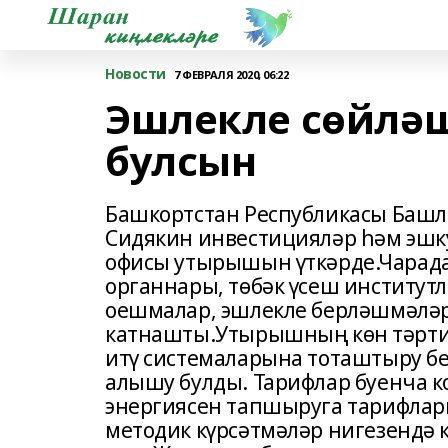
Новости
7 ФЕВРАЛЯ 2020, 06:22
Эшлекле сөйлә
булсын
Башкортстан Республикасы Башл
Сидякин инвестицияләр һәм эшк
офисы утырышын үткәрде.Чарад
органнары, төбәк үсеш институтл
оешмалар, эшлекле берләшмәләр
катнашты.Утырышның көн тәрти
итү системаларына тоташтыру б
алышу булды. Тарифлар буенча 
энергиясен тапшыруга тарифлар
методик күрсәтмәләр нигезендә 