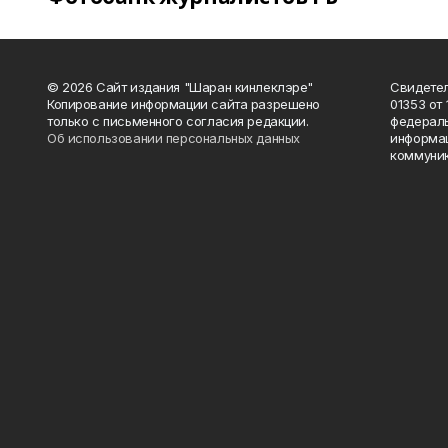
© 2026 Сайт издания "Шаран кинлеклэре"
Свидетел
Копирование информации сайта разрешено
01353 от 
только с письменного согласия редакции.
федераль
Об использовании персональных данных
информац
коммуник