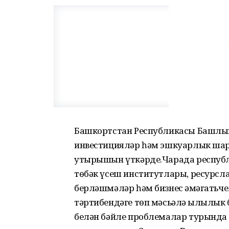
Башкортстан Республикасы Башлыг
инвестицияләр һәм эшкуарлык ша
утырышын үткәрде.Чарада респуб
төбәк үсеш институтлары, ресурсл
берләшмәләр һәм бизнес җәмәгать
тәртибендәге төп мәсьәлә җылылык
белән бәйле проблемалар турында