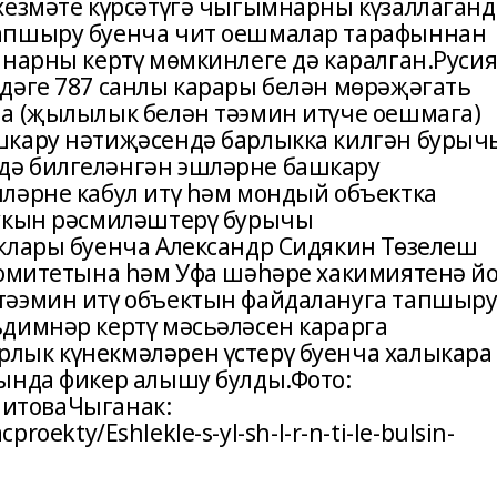
хезмәте күрсәтүгә чыгымнарны күзаллаганд
тапшыру буенча чит оешмалар тарафыннан
мнарны кертү мөмкинлеге дә каралган.Руси
дәге 787 санлы карары белән мөрәҗәгать
а (җылылык белән тәэмин итүче оешмага)
шкару нәтиҗәсендә барлыкка килгән бурыч
ә билгеләнгән эшләрне башкару
ләрне кабул итү һәм мондый объектка
кукын рәсмиләштерү бурычы
клары буенча Александр Сидякин Төзелеш
комитетына һәм Уфа шәһәре хакимиятенә й
тәэмин итү объектын файдалануга тапшыр
димнәр кертү мәсьәләсен карарга
лык күнекмәләрен үстерү буенча халыкара
ында фикер алышу булды.Фото:
алитоваЧыганак:
cproekty/Eshlekle-s-yl-sh-l-r-n-ti-le-bulsin-