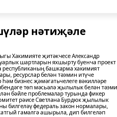
шүләр нәтиҗәле
ыгы Хакимияте җитәкчесе Александр
уарлык шартларын яхшырту буенча проект
а республиканың башкарма хакимият
ары, ресурслар белән тәэмин итүче
 һәм бизнес җәмәгатьчелеге вәкилләре
бендәге төп мәсьәлә җылылык белән тәэм
елән бәйле проблемалар турында фикер
комитет рәисе Светлана Бурдюк җылылык
ны билгеләү федераль закон нормалары,
катгый гамәлгә ашырыла, дип билгеләп