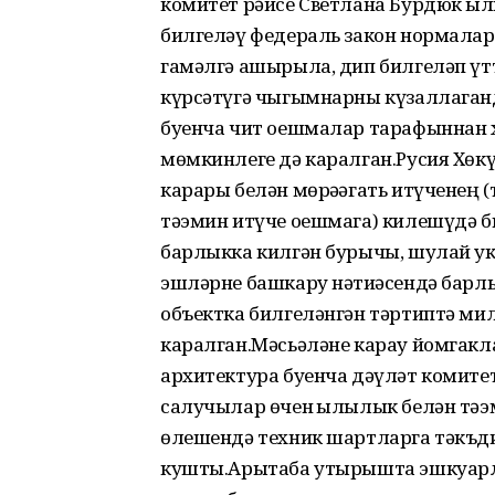
комитет рәисе Светлана Бурдюк җ
билгеләү федераль закон нормалар
гамәлгә ашырыла, дип билгеләп үт
күрсәтүгә чыгымнарны күзаллаган
буенча чит оешмалар тарафыннан 
мөмкинлеге дә каралган.Русия Хөк
карары белән мөрәҗәгать итүченең 
тәэмин итүче оешмага) килешүдә б
барлыкка килгән бурычы, шулай у
эшләрне башкару нәтиҗәсендә барл
объектка билгеләнгән тәртиптә м
каралган.Мәсьәләне карау йомгакл
архитектура буенча дәүләт комите
салучылар өчен җылылык белән тә
өлешендә техник шартларга тәкъди
кушты.Арытаба утырышта эшкуарл