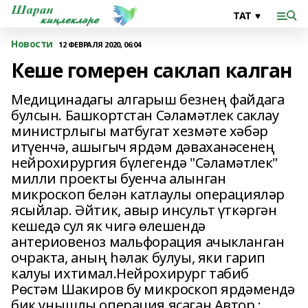
Новости
12 ФЕВРАЛЯ 2020, 06:04
Кеше гомерен саклап калган
Медицинадагы алгарыш безнең файдага
булсын. Башкортстан Сәламәтлек саклау
министрлыгы матбугат хезмәте хәбәр
итүенчә, ашыгыч ярдәм дәваханәсенең
нейрохирургия бүлегендә "Сәламәтлек"
милли проекты буенча алынган
микроскоп белән катлаулы операцияләр
ясыйлар. Әйтик, авыр инсульт үткәргән
кешедә сул як чигә өлешендә
антериовеноз мальфорация ачыкланган
очракта, аның һәлак булуы, яки гарип
калуы ихтимал.Нейрохирург табиб
Рөстәм Шакиров бу микроскоп ярдәмендә
бик уңышлы операция ясаган.Автор :