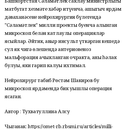
Башкортстан Сәламәтлек саклау министрлыгы
матбугат хезмәте хәбәр итүенчә, ашыгыч ярдәм
дәваханәсенең нейрохирургия бүлегендә
"Сәламәтлек" милли проекты буенча алынган
микроскоп белән катлаулы операцияләр
ясыйлар. Әйтик, авыр инсульт үткәргән кешедә
сул як чигә өлешендә антериовеноз
мальфорация ачыкланган очракта, аның һәлак
булуы, яки гарип калуы ихтимал.
Нейрохирург табиб Рөстәм Шакиров бу
микроскоп ярдәмендә бик уңышлы операция
ясаган.
Автор : Тухватуллина Алсу
Чыганак: https://omet-rb.rbsmi.ru/articles/milli-