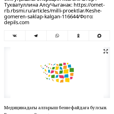
Тухватуллина АлсуЧыганак: https://omet-
rb.rbsmi.ru/articles/milli-proektlar/Keshe-
gomeren-saklap-kalgan-116644/Фото:
depils.com
Медицинадагы алгарыш безнең файдага булсын.