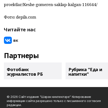
proektlar/Keshe-gomeren-saklap-kalgan-116644/
Фото: depils.com
Читайте нас
Партнеры
Фотобанк
Рубрика "Еда и
журналистов РБ
напитки"
© 2026 Сайт издания "Шаран кинлеклэре" Копирование
информации сайта разрешено только с письменного согласия
редакции.