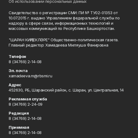
Об использовании персональных данных
Свидетельство о регистрации СМИ: ПИ № ТУ02-01353 от
10.07.2015 г. выдано Управлением федеральной службы по
надзору в сфере связи, информационных технологий и
массовых коммуникаций по Республике Башкортостан.
"ШАРАН КИҢЛЕКЛӘРЕ" Общественно-политическая газета.
Главный редактор: Хамадеева Миляуша Фанировна
Телефон
8 (34769) 2-14-08
Эл. почта
xamadeeva.m@rbsmi.ru
Адрес
452630, РБ, Шаранский район, с. Шаран, ул. Центральная, 14
Рекламная служба
8 (34769) 2-24-09
Редакция
8 (34769) 2-14-08
Приемная
8 (34769) 2-14-08