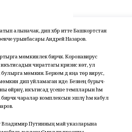
атып алыначак, дип хәбәр итте Башкортстан
ренче урынбасары Андрей Назаров.
ртырга мөмкинлек бирәчәк. Коронавирус
ья икътисадын чираттагы кризис көтә, ул
булырга мөмкин. Беркем дә яңа төр вирус,
гә мөмкин дип уйламаган иде. Безнең бурыч-
ы өйрәнү, икътисад үсеше темпларын һәм
 бирәчәк чаралар комплексын эшләү һәм кабул
аров.
ту Владимир Путинның май указларына
втомобиль юллары”милли проекты