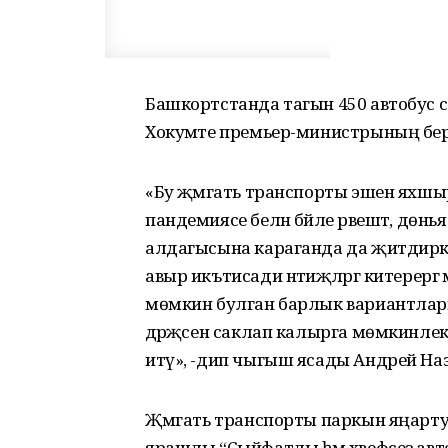
Башкортстанда тагын 450 автобус с
Хокумәте премьер-министрының бе
«Бу җәмәгать транспорты эшен яхшы
пандемиясе белән бәйле рәвештә, дөн
алдагысына караганда да җитдирәк 
авыр икътисади нәтиҗәләргә китерер
мөмкин булган барлык вариантларн
дәрәҗәсен саклап калырга мөмкинлек
итү», -дип чыгыш ясады Андрей Наз
Җәмәгать транспорты паркын яңар
ярашлы “Сыйфатлы һәм хәвефсез а