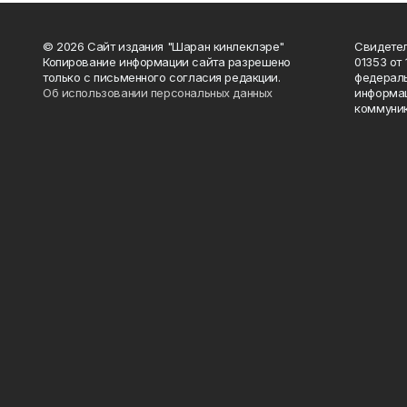
© 2026 Сайт издания "Шаран кинлеклэре"
Свидетел
Копирование информации сайта разрешено
01353 от 
только с письменного согласия редакции.
федераль
Об использовании персональных данных
информац
коммуник