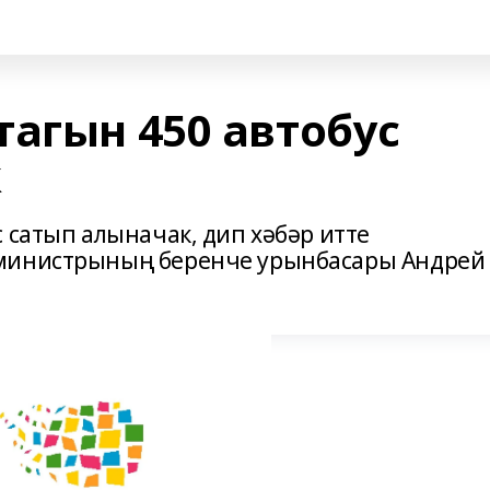
тагын 450 автобус
к
 сатып алыначак, дип хәбәр итте
-министрының беренче урынбасары Андрей