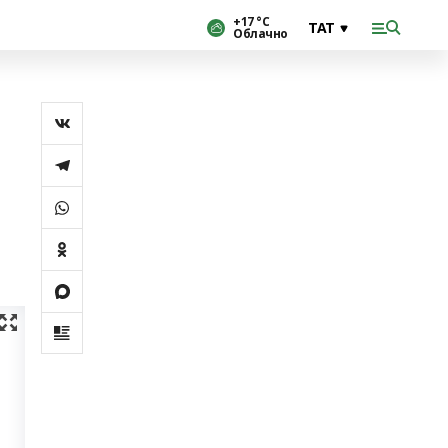
+17 °С
Облачно