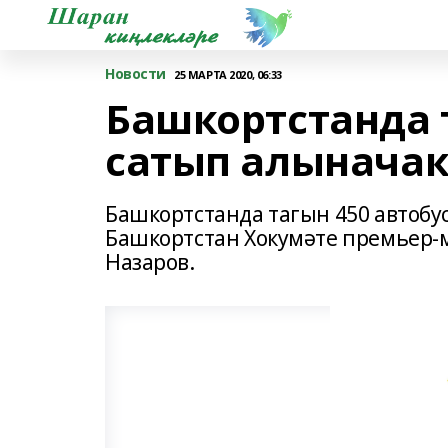
Новости
25 МАРТА 2020, 06:33
Башкортстанда 
сатып алынача
Башкортстанда тагын 450 автобус
Башкортстан Хокумәте премьер
Назаров.