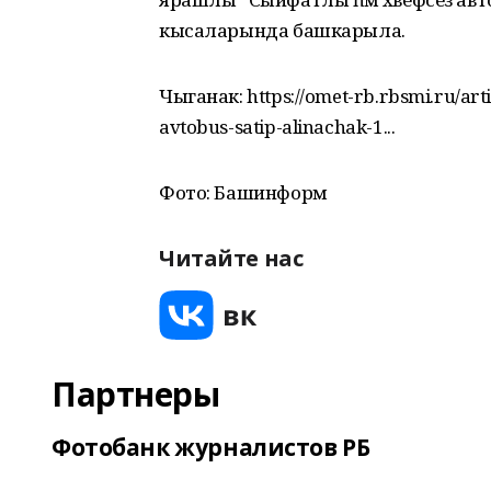
кысаларында башкарыла.
Чыганак: https://omet-rb.rbsmi.ru/arti
avtobus-satip-alinachak-1...
Фото: Башинформ
Читайте нас
Партнеры
Фотобанк журналистов РБ