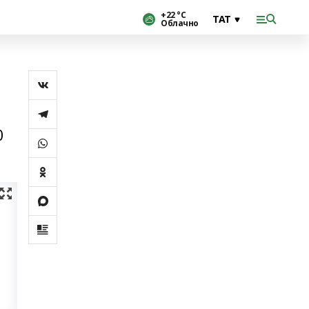
+22 °С
Облачно
0