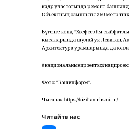
кадәр участогында ремонт башланд
Объектның озынлыгы 260 метр тәшки
Бүгенге көндә “Хәвефсез һәм сыйфат
кысаларында шулай ук Левитан, Ак
Архитектура урамнарында да юлла
#национальныепроекты;#нацпроек
Фото: "Башинформ".
Чыганак:https://kiziltan.rbsmi.ru/
Читайте нас