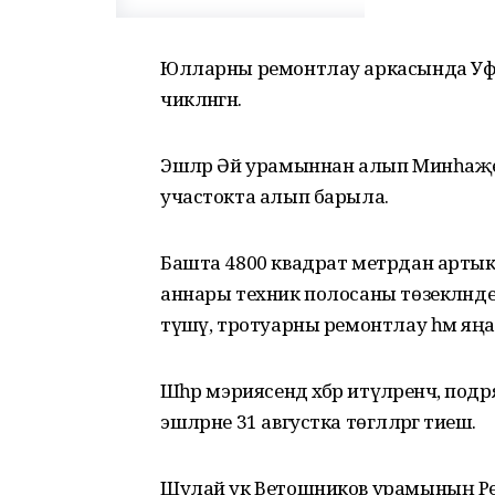
Юлларны ремонтлау аркасында Уфада
чикләнгән.
Эшләр Әй урамыннан алып Минһаҗе
участокта алып барыла.
Башта 4800 квадрат метрдан артык
аннары техник полосаны төзекләнд
түшәү, тротуарны ремонтлау һәм яңа 
Шәһәр мэриясендә хәбәр итүләренчә, 
эшләрне 31 августка төгәлләргә тиеш.
Шулай ук Ветошников урамының Р