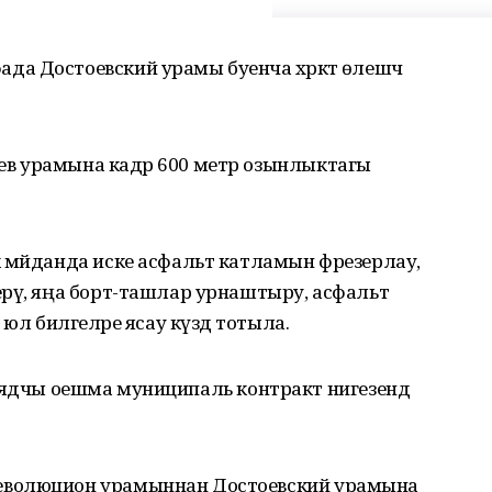
 Достоевский урамы буенча хәрәкәт өлешчә
в урамына кадәр 600 метр озынлыктагы
 мәйданда иске асфальт катламын фрезерлау,
ерү, яңа борт-ташлар урнаштыру, асфальт
юл билгеләре ясау күздә тотыла.
подрядчы оешма муниципаль контракт нигезендә
еволюцион урамыннан Достоевский урамына