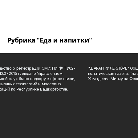
Рубрика "Еда и напитки"
ьство о регистрации СМИ: ПИ № ТУ02-
"ШАРАН КИҢЛЕКЛӘРЕ" Общ
10.07.2015 г. выдано Управлением
политическая газета. Гла
ной службы по надзору в сфере связи,
Хамадеева Миляуша Фан
ионных технологий и массовых
аций по Республике Башкортостан.