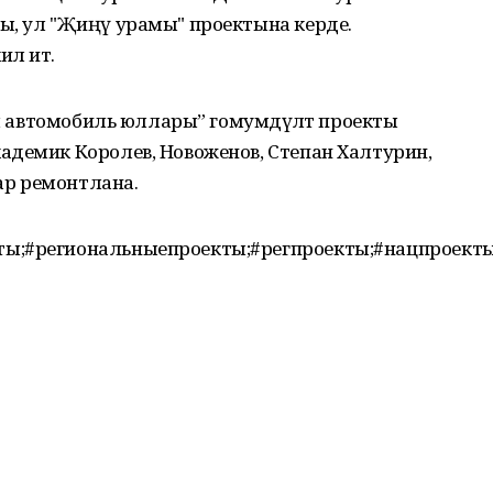
ы, ул "Җиңү урамы" проектына керде.
л итә.
лы автомобиль юллары” гомумдәүләт проекты
адемик Королев, Новоженов, Степан Халтурин,
р ремонтлана.
ты;#региональныепроекты;#регпроекты;#нацпроект