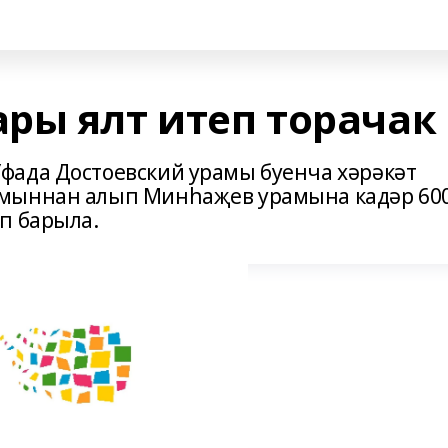
ры ялт итеп торачак
фада Достоевский урамы буенча хәрәкәт
амыннан алып Минһаҗев урамына кадәр 60
п барыла.