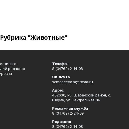
Рубрика "Животные"
ественно-
Телефон
вный редактор:
8 (34769) 2-14-08
ировна
Эл. почта
xamadeeva.m@rbsmi.ru
Адрес
452630, РБ, Шаранский район, с.
Шаран, ул. Центральная, 14
Рекламная служба
8 (34769) 2-24-09
Редакция
8 (34769) 2-14-08