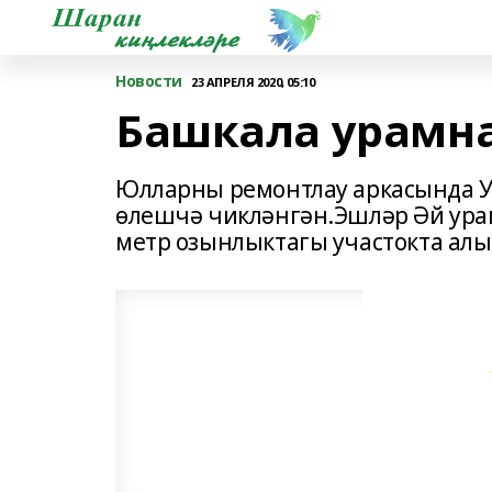
Новости
23 АПРЕЛЯ 2020, 05:10
Башкала урамна
Юлларны ремонтлау аркасында У
өлешчә чикләнгән.Эшләр Әй ур
метр озынлыктагы участокта алы