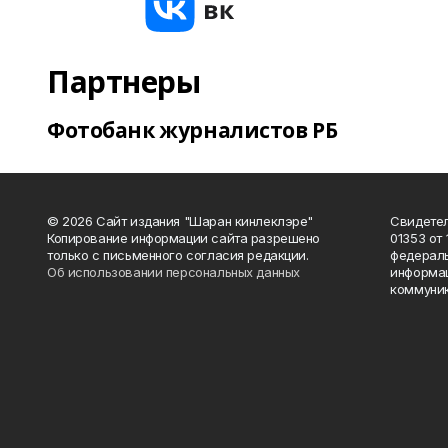
Партнеры
Фотобанк журналистов РБ
© 2026 Сайт издания "Шаран кинлеклэре"
Свидетел
Копирование информации сайта разрешено
01353 от 
только с письменного согласия редакции.
федераль
Об использовании персональных данных
информац
коммуник