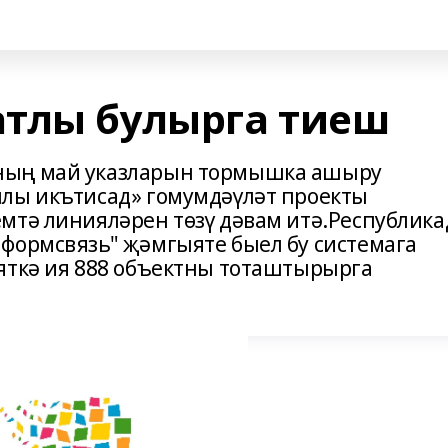
тлы булырга тиеш
ның май указларын тормышка ашыру
нлы икътисад» гомумдәүләт проекты
мтә линияләрен төзү дәвам итә.Республика
формсвязь" җәмгыяте быел бу системага
яткә ия 888 объектны тоташтырырга