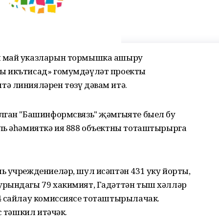
ң май указларын тормышка ашыру
ы икътисад» гомумдәүләт проекты
ә линияләрен төзү дәвам итә.
лган "Башинформсвязь" җәмгыяте быел бу
ль әһәмияткә ия 888 объектны тоташтырырга
ь учреждениеләр, шул исәптән 431 уку йорты,
урындагы 79 хакимият, Гадәттән тыш хәлләр
4 сайлау комиссиясе тоташтырылачак.
с тәшкил итәчәк.