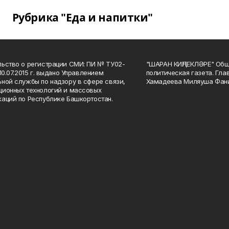
Рубрика "Еда и напитки"
ьство о регистрации СМИ: ПИ № ТУ02-
"ШАРАН КИҢЛЕКЛӘРЕ" Общ
10.07.2015 г. выдано Управлением
политическая газета. Гла
ной службы по надзору в сфере связи,
Хамадеева Миляуша Фан
ионных технологий и массовых
аций по Республике Башкортостан.