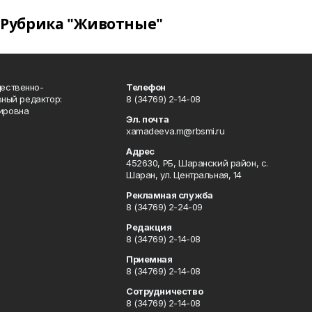
Рубрика "Животные"
ественно-
Телефон
вный редактор:
8 (34769) 2-14-08
ировна
Эл. почта
xamadeeva.m@rbsmi.ru
Адрес
452630, РБ, Шаранский район, с.
Шаран, ул. Центральная, 14
Рекламная служба
8 (34769) 2-24-09
Редакция
8 (34769) 2-14-08
Приемная
8 (34769) 2-14-08
Сотрудничество
8 (34769) 2-14-08