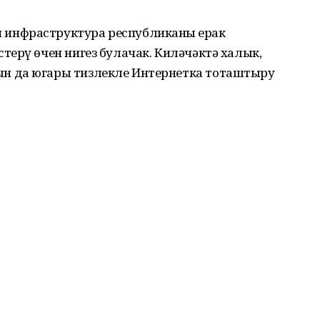
инфраструктура республиканың ерак
ерү өчен нигез булачак. Киләчәктә халык,
н да югары тизлекле Интернетка тоташтыру