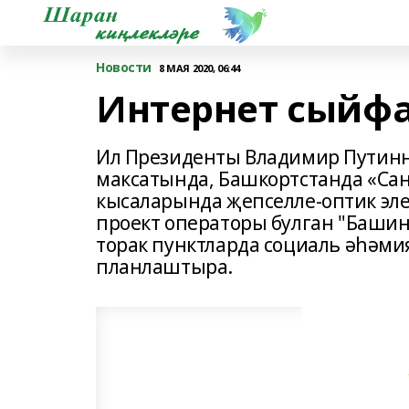
Новости
8 МАЯ 2020, 06:44
Интернет сыйфа
Ил Президенты Владимир Путин
максатында, Башкортстанда «Са
кысаларында җепселле-оптик эле
проект операторы булган "Башин
торак пунктларда социаль әһәми
планлаштыра.