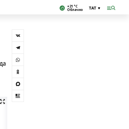
+21 °С
Облачно
да