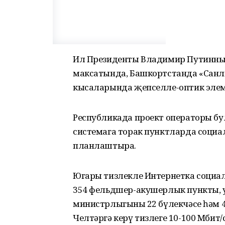
Ил Президенты Владимир Путинны
максатында, Башкортстанда «Санл
кысаларында җепселле-оптик элемт
Республикада проект операторы бу
системага торак пунктларда социа
планлаштыра.
Югары тизлекле Интернетка социал
354 фельдшер-акушерлык пункты, 
министрлыгының 22 бүлекчәсе һәм 
Челтәргә керү тизлеге 10-100 Мбит/