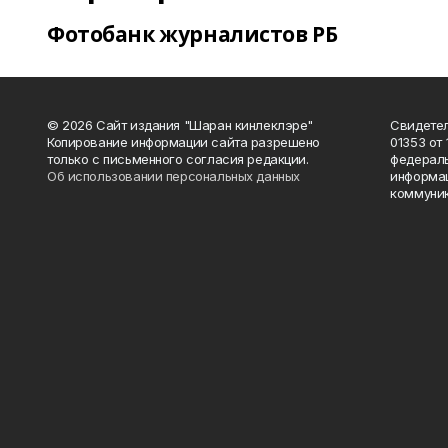
Фотобанк журналистов РБ
© 2026 Сайт издания "Шаран кинлеклэре"
Свидетел
Копирование информации сайта разрешено
01353 от 
только с письменного согласия редакции.
федераль
Об использовании персональных данных
информац
коммуник