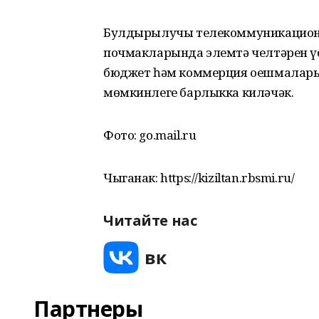
Булдырылучы телекоммуникацион 
почмакларында элемтә челтәрен үст
бюджет һәм коммерция оешмалары
мөмкинлеге барлыкка киләчәк.
Фото: go.mail.ru
Чыганак: https://kiziltan.rbsmi.ru/
Читайте нас
Партнеры