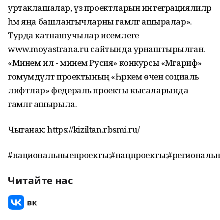
уртаклашалар, үз проектларын интеграциялиләр
һәм яңа башлангычларны гамәлгә ашыралар».
Турда катнашучылар исемлеге
www.moyastrana.ru сайтында урнаштырылган.
«Минем ил - минем Русия» конкурсы «Мәгариф»
гомумдәүләт проектының «Һәркем өчен социаль
лифтлар» федераль проекты кысаларында
гамәлгә ашырыла.
Чыганак: https://kiziltan.rbsmi.ru/
#национальныепроекты;#нацпроекты;#региональ
Читайте нас