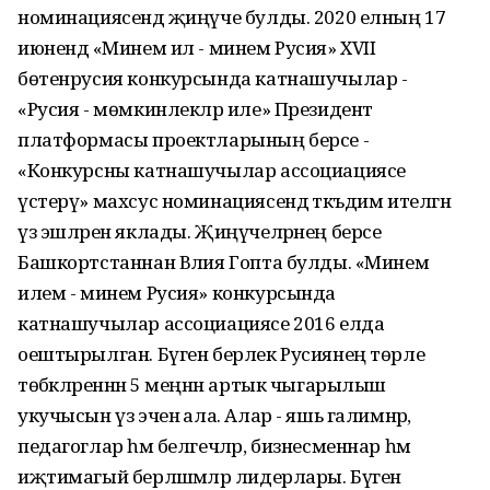
номинациясендә җиңүче булды. 2020 елның 17
июнендә «Минем ил - минем Русия» XVII
бөтенрусия конкурсында катнашучылар -
«Русия - мөмкинлекләр иле» Президент
платформасы проектларының берсе -
«Конкурсны катнашучылар ассоциациясе
үстерү» махсус номинациясендә тәкъдим ителгән
үз эшләрен яклады. Җиңүчеләрнең берсе
Башкортстаннан Вәлия Гопта булды. «Минем
илем - минем Русия» конкурсында
катнашучылар ассоциациясе 2016 елда
оештырылган. Бүген берлек Русиянең төрле
төбәкләреннән 5 меңнән артык чыгарылыш
укучысын үз эченә ала. Алар - яшь галимнәр,
педагоглар һәм белгечләр, бизнесменнар һәм
иҗтимагый берләшмәләр лидерлары. Бүген