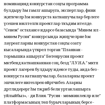
номинациядә конкурстан соңгы программа
булдыру һәм гамәлгә ашыруга, экспертлар, фәнни
җитәкчеләр һәм конкурста катнашучылар берлеге
үсешенә юнәлтелгән проектлар тәкъдим ителде.
"Сенеж" остаханәсе идарәсе базасында "Минем ил -
минем Русия" конкурсында җиңүчеләрне һәм
лауреатларны конкурстан соңгы озату
кысаларында үткәрелә торган "Планнан -
тормышка ашыруга" Бөтенрусия проект
мәктәбендә катнашканнан соң, бездә "Л.У.Н.А." мәктәп
проект лагерен булдыру идеясе туды, анда без -
конкурста катнашучылар, балаларны проект
эшчәнлеге нигезләренә өйрәтәчәкбез. Аларны
дәртләндерергә һәм тәҗрибә белән уртаклашырга
уйлыйбыз», - ди Вәлия. "Русия - мөмкинлекләр иле"
платформасының төп бурычларының берсе -