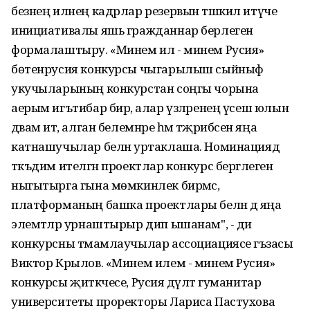
безнең илнең кадрлар резервын тәшкил итүче
инициативалы яшь гражданнар берлеген
формалаштыру. «Минем ил - минем Русия»
бөтенрусия конкурсы чыгарылыш сыйныф
укучыларының конкурстан соңгы чорына
аерым игътибар бирә, алар үзләренең үсеш юлын
дәвам итә, алган белемнәре һәм тәҗрибәсен яңа
катнашучылар белән уртаклаша. Номинациядә
тәкъдим ителгән проектлар конкурс бергәлеген
ныгытырга гына мөмкинлек бирмәс,
платформаның башка проектлары белән дә яңа
элемтәләр урнаштырыр дип ышанам", - ди
конкурсны тәмамлаучылар ассоциациясе әгъзасы
Виктор Крылов. «Минем илем - минем Русия»
конкурсы җитәкчесе, Русия дәүләт гуманитар
университеты проректоры Лариса Пастухова