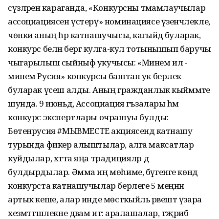
сүзләренә караганда, «Конкурсны тәмамлаучылар
ассоциациясен үстерү» номинациясе үзенчәлекле,
чөнки аның һәр катнашучысы, кагыйдә буларак,
конкурс белән бергә кулга-кул тотынышып баручы
чыгарылыш сыйныф укучысы: «Минем ил -
минем Русия» конкурсы баштан ук берлек
буларак үсеш алды. Аның гражданлык кыйммәте
шунда. 9 июньдә, Ассоциация әгъзалары һәм
конкурс экспертлары очрашуы булды:
Бөтенрусия #МЫВМЕСТЕ акциясендә катнашу
турында фикер алыштылар, алга максатлар
куйдылар, хәтта яңа традицияләр дә
булдырдылар. Әмма иң мөһиме, бүгенге көндә
конкурста катнашучылар берлеге 5 меңнән
артык кеше, алар инде мөстәкыйль рәвештә үзара
хезмәттәшлекне дәвам итә: аралашалар, тәҗрибә