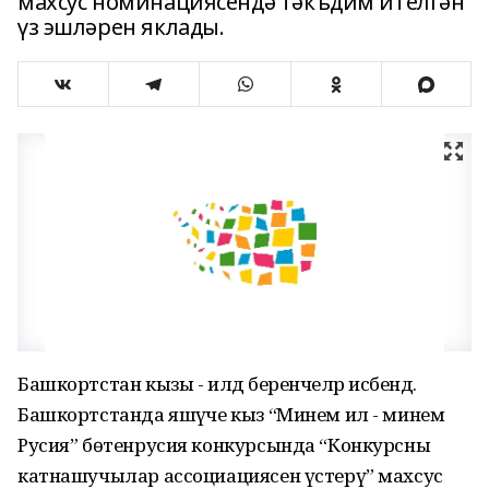
махсус номинациясендә тәкъдим ителгән
үз эшләрен яклады.
Башкортстан кызы - илдә беренчеләр исәбендә.
Башкортстанда яшәүче кыз “Минем ил - минем
Русия” бөтенрусия конкурсында “Конкурсны
катнашучылар ассоциациясен үстерү” махсус