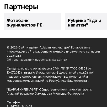
Партнеры
Фотобанк
Рубрика "Еда и
журналистов РБ
напитки"
© 2026 Сайт издания "Шаран кинлеклэре" Копирование
информации сайта разрешено только с письменного согласия
редакции.
Об использовании персональных данных
Свидетельство о регистрации СМИ: ПИ № ТУ02-01353 от
10.07.2015 г. выдано Управлением федеральной службы по
надзору в сфере связи, информационных технологий и
массовых коммуникаций по Республике Башкортостан.
"ШАРАН КИҢЛЕКЛӘРЕ" Общественно-политическая газета.
Главный редактор: Хамадеева Миляуша Фанировна
Телефон
8 (34769) 2-14-08