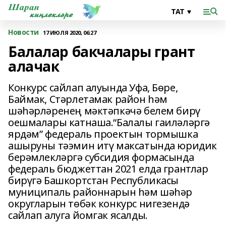
Новости
17 ИЮЛЯ 2020, 06:27
Балалар бакчалары грант
алачак
Конкурс сайлап алуында Уфа, Бөре,
Баймак, Стәрлетамак район һәм
шәһәрләренең мәктәпкәчә белем бирү
оешмалары катнаша.“Балалы гаиләләргә
ярдәм” федераль проектын тормышка
ашыруны тәэмин итү максатында юридик
берәмлекләргә субсидия формасында
федераль бюджеттан 2021 елда грантлар
бирүгә Башкортстан Республикасы
муниципаль районнарын һәм шәһәр
округларын төбәк конкурс нигезендә
сайлап алуга йомгак ясалды.