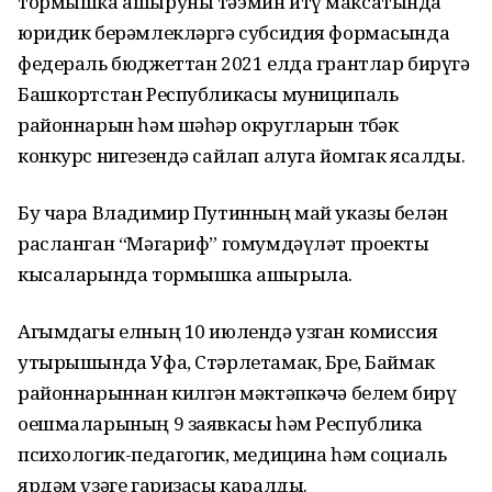
тормышка ашыруны тәэмин итү максатында
юридик берәмлекләргә субсидия формасында
федераль бюджеттан 2021 елда грантлар бирүгә
Башкортстан Республикасы муниципаль
районнарын һәм шәһәр округларын төбәк
конкурс нигезендә сайлап алуга йомгак ясалды.
Бу чара Владимир Путинның май указы белән
расланган “Мәгариф” гомумдәүләт проекты
кысаларында тормышка ашырыла.
Агымдагы елның 10 июлендә узган комиссия
утырышында Уфа, Стәрлетамак, Бөре, Баймак
районнарыннан килгән мәктәпкәчә белем бирү
оешмаларының 9 заявкасы һәм Республика
психологик-педагогик, медицина һәм социаль
ярдәм үзәге гаризасы каралды.