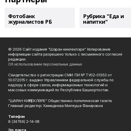
Фотобанк
Рубрика "Еда и
журналистов РБ
напитки"
© 2026 Сайт издания "Шаран кинлеклэре" Копирование
информации сайта разрешено только с письменного согласия
редакции.
Об использовании персональных данных
Свидетельство о регистрации СМИ: ПИ № ТУ02-01353 от
10.07.2015 г. выдано Управлением федеральной службы по
надзору в сфере связи, информационных технологий и
массовых коммуникаций по Республике Башкортостан.
"ШАРАН КИҢЛЕКЛӘРЕ" Общественно-политическая газета.
Главный редактор: Хамадеева Миляуша Фанировна
Телефон
8 (34769) 2-14-08
Эл. почта