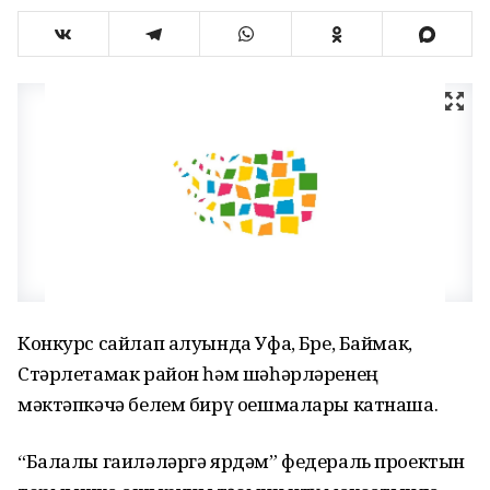
Конкурс сайлап алуында Уфа, Бөре, Баймак,
Стәрлетамак район һәм шәһәрләренең
мәктәпкәчә белем бирү оешмалары катнаша.
“Балалы гаиләләргә ярдәм” федераль проектын