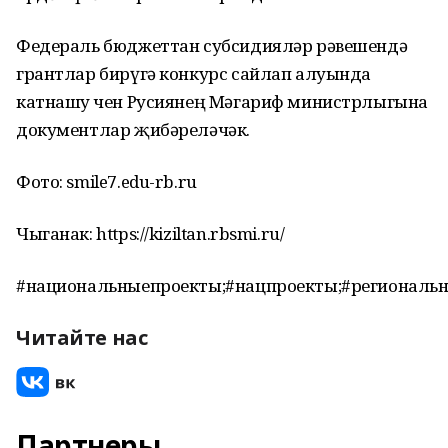
Федераль бюджеттан субсидияләр рәвешендә
грантлар бирүгә конкурс сайлап алуында
катнашу өчен Русиянең Мәгариф министрлыгына
документлар җибәреләчәк.
Фото: smile7.edu-rb.ru
Чыганак: https://kiziltan.rbsmi.ru/
#национальныепроекты;#нацпроекты;#региональ
Читайте нас
Партнеры