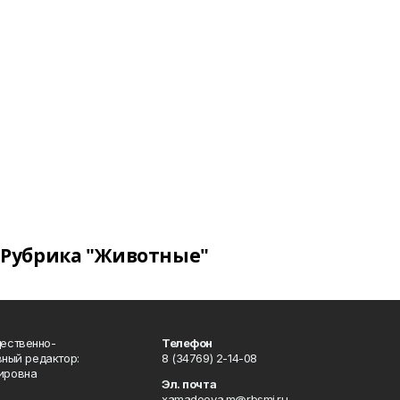
Рубрика "Животные"
ественно-
Телефон
вный редактор:
8 (34769) 2-14-08
ировна
Эл. почта
xamadeeva.m@rbsmi.ru