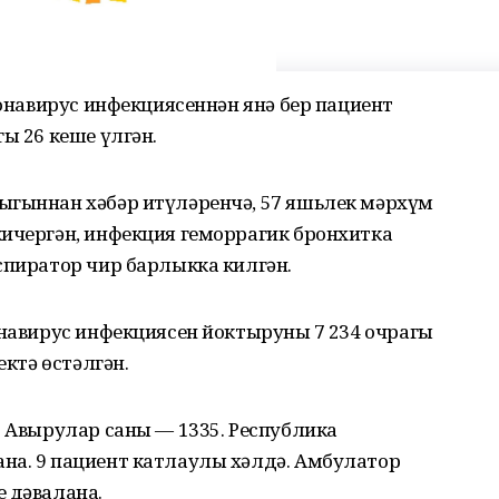
ронавирус инфекциясеннән янә бер пациент
ы 26 кеше үлгән.
ыгыннан хәбәр итүләренчә, 57 яшьлек мәрхүм
кичергән, инфекция геморрагик бронхитка
спиратор чир барлыкка килгән.
онавирус инфекциясен йоктыруның 7 234 очрагы
ектә өстәлгән.
. Авырулар саны — 1335. Республика
на. 9 пациент катлаулы хәлдә. Амбулатор
е дәвалана.