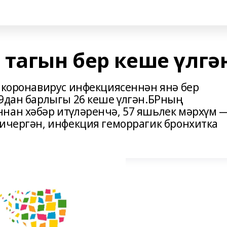
 тагын бер кеше үлгә
а коронавирус инфекциясеннән янә бер
19дан барлыгы 26 кеше үлгән.БРның
нан хәбәр итүләренчә, 57 яшьлек мәрхүм 
кичергән, инфекция геморрагик бронхитка