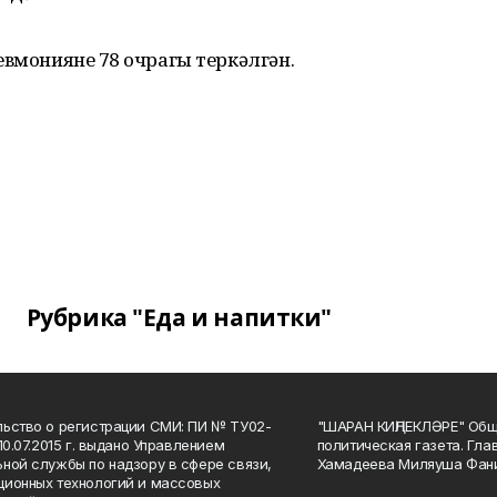
вмониянең 78 очрагы теркәлгән.
Рубрика "Еда и напитки"
ьство о регистрации СМИ: ПИ № ТУ02-
"ШАРАН КИҢЛЕКЛӘРЕ" Общ
10.07.2015 г. выдано Управлением
политическая газета. Гла
ной службы по надзору в сфере связи,
Хамадеева Миляуша Фан
ионных технологий и массовых