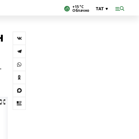
+15 °С
Облачно
н
—