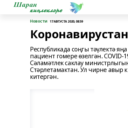
Новости
17 АВГУСТА 2020, 08:59
Коронавирустан
Республикада соңгы тәүлектә яң
пациент гомере өзелгән. COVID-
Сәламәтлек саклау министрлыгын
Стәрлетамактан. Ул чирне авыр 
китергән.