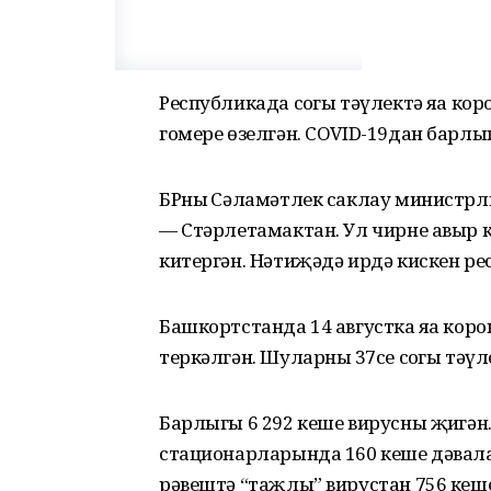
Республикада соңгы тәүлектә яңа ко
гомере өзелгән. COVID-19дан барлыг
БРның Сәламәтлек саклау министрл
— Стәрлетамактан. Ул чирне авыр 
китергән. Нәтиҗәдә ирдә кискен ре
Башкортстанда 14 августка яңа кор
теркәлгән. Шуларның 37се соңгы тәүл
Барлыгы 6 292 кеше вирусны җиңгән
стационарларында 160 кеше дәвала
рәвештә “таҗлы” вирустан 756 кеш