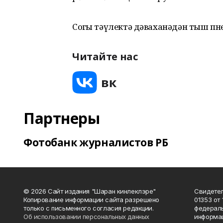
Соңгы тәүлектә дәваханәдән тыш пне
Читайте нас
Партнеры
Фотобанк журналистов РБ
© 2026 Сайт издания "Шаран кинлеклэре"
Свидетел
Копирование информации сайта разрешено
01353 от 
только с письменного согласия редакции.
федераль
Об использовании персональных данных
информац