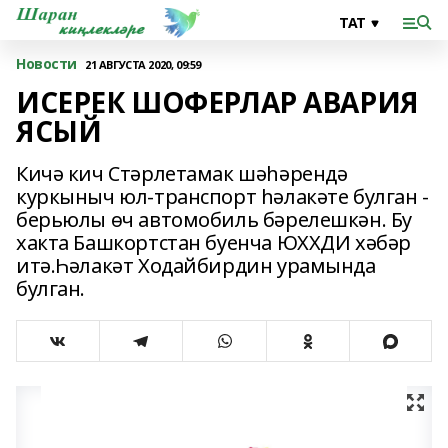
Новости
21 АВГУСТА 2020, 09:59
ИСЕРЕК ШОФЕРЛАР АВАРИЯ
ЯСЫЙ
Кичә кич Стәрлетамак шәһәрендә
куркыныч юл-транспорт һәлакәте булган -
берьюлы өч автомобиль бәрелешкән. Бу
хакта Башкортстан буенча ЮХХДИ хәбәр
итә.Һәлакәт Ходайбирдин урамында
булган.