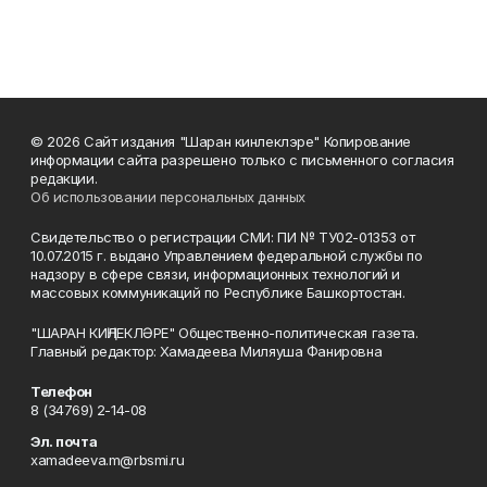
© 2026 Сайт издания "Шаран кинлеклэре" Копирование
информации сайта разрешено только с письменного согласия
редакции.
Об использовании персональных данных
Свидетельство о регистрации СМИ: ПИ № ТУ02-01353 от
10.07.2015 г. выдано Управлением федеральной службы по
надзору в сфере связи, информационных технологий и
массовых коммуникаций по Республике Башкортостан.
"ШАРАН КИҢЛЕКЛӘРЕ" Общественно-политическая газета.
Главный редактор: Хамадеева Миляуша Фанировна
Телефон
8 (34769) 2-14-08
Эл. почта
xamadeeva.m@rbsmi.ru