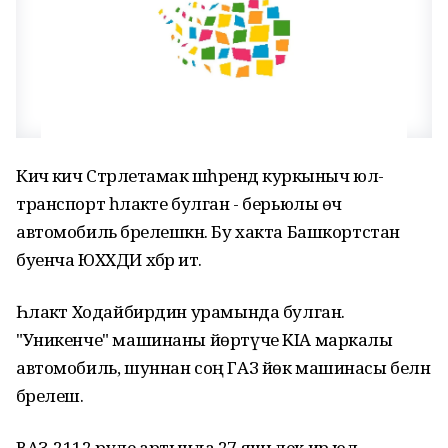
Кичә кич Стәрлетамак шәһәрендә куркыныч юл-
транспорт һәлакәте булган - берьюлы өч
автомобиль бәрелешкән. Бу хакта Башкортстан
буенча ЮХХДИ хәбәр итә.
Һәлакәт Ходайбирдин урамында булган.
"Уникенче" машинаны йөртүче KIA маркалы
автомобиль, шуннан соң ГАЗ йөк машинасы белән
бәрелешә.
ВАЗ-2112 руле артында 27 яшьлек ир юл-