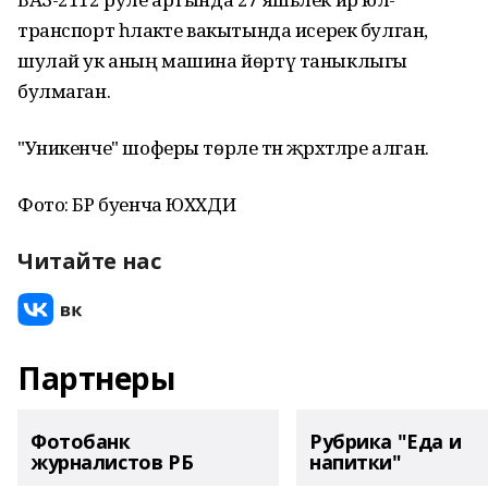
транспорт һәлакәте вакытында исерек булган,
шулай ук аның машина йөртү таныклыгы
булмаган.
"Уникенче" шоферы төрле тән җәрәхәтләре алган.
Фото: БР буенча ЮХХДИ
Читайте нас
Партнеры
Фотобанк
Рубрика "Еда и
журналистов РБ
напитки"