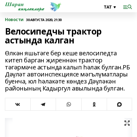
Новости
30 АВГУСТА 2020, 21:30
Велосипедчы трактор
астында калган
Өлкән яшьтәге бер кеше велосипедта
китеп барган җиреннән трактор
тәгәрмәче астында калып һәлак булган.РБ
Дәүләт автоинспекциясе мәгълүматлары
буенча, юл һәлакәте көндез Дәүләкән
районының Кадыргул авылында булган.