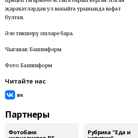
җәрәхәтләрдән ул вакыйга урынында вафат
булган.
Әле тикшерү эшләре бара.
Чыганак: Башинформ
Фото: Башинформ
Читайте нас
Партнеры
Фотобанк
Рубрика "Еда и