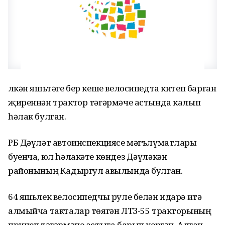
Өлкән яшьтәге бер кеше велосипедта китеп барган
җиреннән трактор тәгәрмәче астында калып
һәлак булган.
РБ Дәүләт автоинспекциясе мәгълүматлары
буенча, юл һәлакәте көндез Дәүләкән
районының Кадыргул авылында булган.
64 яшьлек велосипедчы руле белән идарә итә
алмыйча такталар төягән ЛТЗ-55 тракторының
прицеп тәгәрмәче астыга барып кергән. Алган