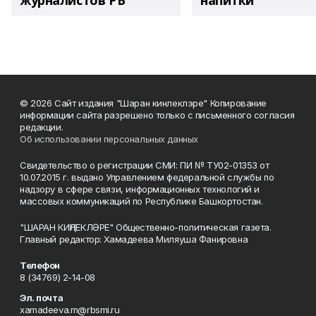
журналистов РБ
напитки"
© 2026 Сайт издания "Шаран кинлеклэре" Копирование
информации сайта разрешено только с письменного согласия
редакции.
Об использовании персональных данных
Свидетельство о регистрации СМИ: ПИ № ТУ02-01353 от
10.07.2015 г. выдано Управлением федеральной службы по
надзору в сфере связи, информационных технологий и
массовых коммуникаций по Республике Башкортостан.
"ШАРАН КИҢЛЕКЛӘРЕ" Общественно-политическая газета.
Главный редактор: Хамадеева Миляуша Фанировна
Телефон
8 (34769) 2-14-08
Эл. почта
xamadeeva.m@rbsmi.ru