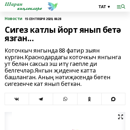
Новости
15 СЕНТЯБРЯ 2020, 06:28
Сигез катлы йорт янып бетә
язган...
Коточкыч янгында 88 фатир зыян
күргән.Краснодардагы коточкыч янгынга
ут белән саксыз эш итү гаепле ди
белгечләр.Янгын җиденче катта
башланган. Аның нәтиҗәсендә бөтен
сигезенче кат янып беткән.