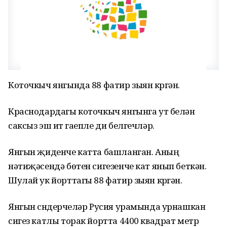
Коточкыч янгында 88 фатир зыян күргән.
Краснодардагы коточкыч янгынга ут белән
саксыз эш итү гаепле ди белгечләр.
Янгын җиденче катта башланган. Аның
нәтиҗәсендә бөтен сигезенче кат янып беткән.
Шулай ук йорттагы 88 фатир зыян күргән.
Янгын сүндерүчеләр Русия урамында урнашкан
сигез катлы торак йортта 4400 квадрат метр