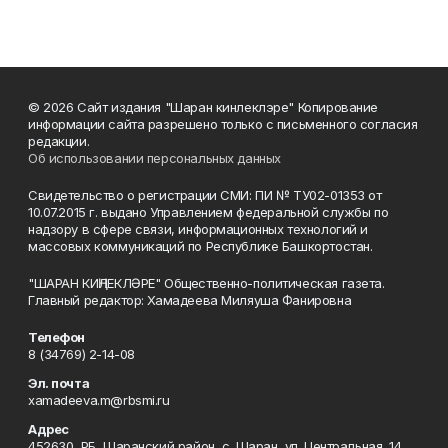
© 2026 Сайт издания "Шаран кинлеклэре" Копирование
информации сайта разрешено только с письменного согласия
редакции.
Об использовании персональных данных
Свидетельство о регистрации СМИ: ПИ № ТУ02-01353 от
10.07.2015 г. выдано Управлением федеральной службы по
надзору в сфере связи, информационных технологий и
массовых коммуникаций по Республике Башкортостан.
"ШАРАН КИҢЛЕКЛӘРЕ" Общественно-политическая газета.
Главный редактор: Хамадеева Миляуша Фанировна
Телефон
8 (34769) 2-14-08
Эл. почта
xamadeeva.m@rbsmi.ru
Адрес
452630, РБ, Шаранский район, с. Шаран, ул. Центральная, 14