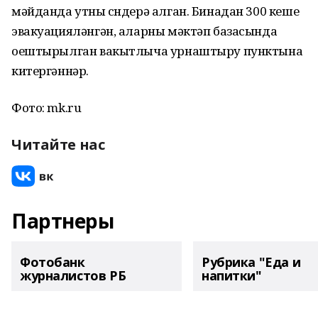
мәйданда утны сүндерә алган. Бинадан 300 кеше
эвакуацияләнгән, аларны мәктәп базасында
оештырылган вакытлыча урнаштыру пунктына
китергәннәр.
Фото: mk.ru
Читайте нас
Партнеры
Фотобанк
Рубрика "Еда и
журналистов РБ
напитки"