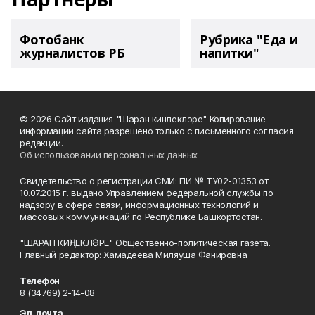
Фотобанк
Рубрика "Еда и
журналистов РБ
напитки"
© 2026 Сайт издания "Шаран кинлеклэре" Копирование
информации сайта разрешено только с письменного согласия
редакции.
Об использовании персональных данных
Свидетельство о регистрации СМИ: ПИ № ТУ02-01353 от
10.07.2015 г. выдано Управлением федеральной службы по
надзору в сфере связи, информационных технологий и
массовых коммуникаций по Республике Башкортостан.
"ШАРАН КИҢЛЕКЛӘРЕ" Общественно-политическая газета.
Главный редактор: Хамадеева Миляуша Фанировна
Телефон
8 (34769) 2-14-08
Эл. почта