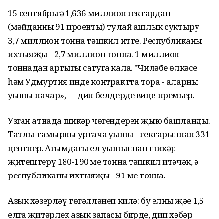
15 сентябрьгә 1,636 миллион гектардан
(мәйданның 91 проенты) тулай ашлык суктыру
3,7 миллион тонна тәшкил итте. Республиканың
ихтыяҗы - 2,7 миллион тонна. 1 миллион
тоннадан артыгы сатуга кала. "Чиләбе өлкәсе
һәм Удмуртия инде контрактта тора - аларның
уңышы начар», — дип белдерде вице-премьер.
Узган атнада шикәр чөгендерен җыю башланды.
Татлы тамырның уртача уңышы - гектарыннан 331
центнер. Агымдагы ел уңышыннан шикәр
җитештерү 180-190 мең тонна тәшкил итәчәк, ә
республиканың ихтыяҗы - 91 мең тонна.
Азык хәзерләү төгәлләнеп килә: бу елның җәе 1,5
елга җитәрлек азык запасы бирде, дип хәбәр