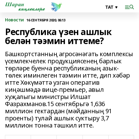
Новости
16 СЕНТЯБРЯ 2020, 06:13
Республика үзен ашлык
белән тәэмин иттеме?
Башкортстанның агросәнәгать комплексы
үсемлекчелек продукциясенең барлык
төрләре буенча республиканың азык-
төлек иминлеген тәэмин итте, дип хәбәр
итте Хөкүмәттә узган оператив
киңәшмәдә вице-премьер, авыл
хуҗалыгы министры Илшат
Фазрахманов.15 сентябрьгә 1,636
миллион гектардан (мәйданның 91
проенты) тулай ашлык суктыру 3,7
миллион тонна тәшкил итте.