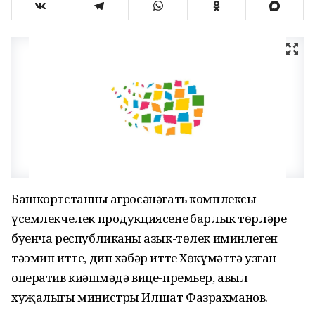
Башкортстанның агросәнәгать комплексы
үсемлекчелек продукциясенең барлык төрләре
буенча республиканың азык-төлек иминлеген
тәэмин итте, дип хәбәр итте Хөкүмәттә узган
оператив киңәшмәдә вице-премьер, авыл
хуҗалыгы министры Илшат Фазрахманов.