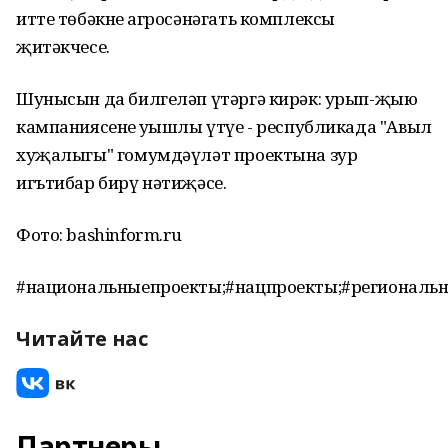
итте төбәкнең агросәнәгать комплексы
җитәкчесе.
Шунысын да билгеләп үтәргә кирәк: урып-җыю
кампаниясенең уңышлы үтүе - республикада "Авыл
хуҗалыгы" гомумдәүләт проектына зур
игътибар бирү нәтиҗәсе.
Фото: bashinform.ru
#национальныепроекты;#нацпроекты;#региональ
Читайте нас
Партнеры