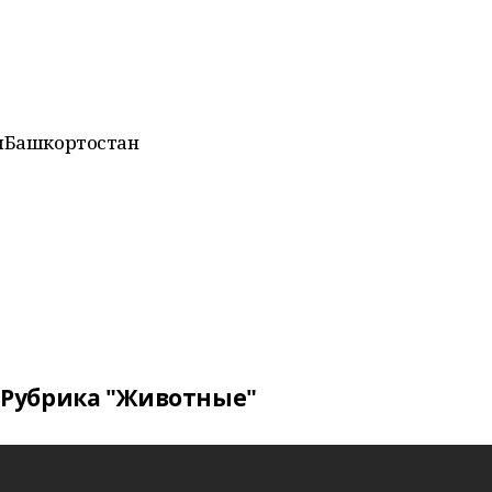
ыБашкортостан
Рубрика "Животные"