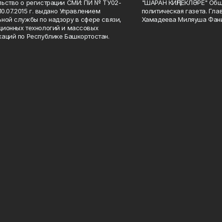
ьство о регистрации СМИ: ПИ № ТУ02-
"ШАРАН КИҢЛЕКЛӘРЕ" Общ
10.07.2015 г. выдано Управлением
политическая газета. Гла
ной службы по надзору в сфере связи,
Хамадеева Миляуша Фан
ионных технологий и массовых
аций по Республике Башкортостан.