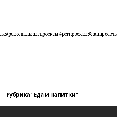
ты;#региональныепроекты;#регпроекты;#нацпроект
Рубрика "Еда и напитки"