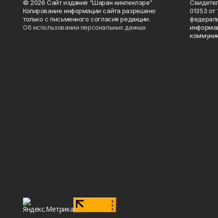
© 2026 Сайт издания "Шаран кинлеклэре"
Свидетел
Копирование информации сайта разрешено
01353 от 
только с письменного согласия редакции.
федераль
Об использовании персональных данных
информац
коммуник