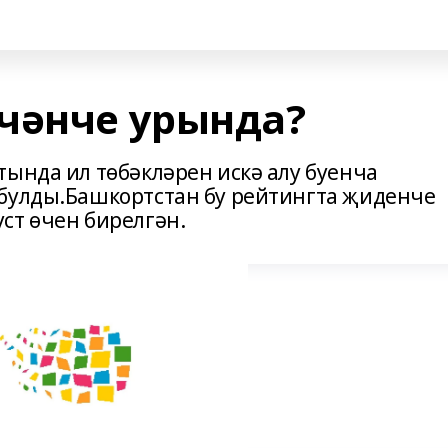
чәнче урында?
тында ил төбәкләрен искә алу буенча
 булды.Башкортстан бу рейтингта җиденче
ст өчен бирелгән.