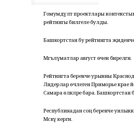
Гомумдәүләт проектлары контекстынд
рейтингы билгеле булды.
Башкортстан бу рейтингта җиденче
Мәгълүматлар август өчен бирелгән.
Рейтингта беренче урынны Краснода
Лидерлар өчлеген Приморье крае йом
Самара өлкәләре бара. Башкортстан
Республикадан соң беренче унлыкка
Мәскәү кергән.