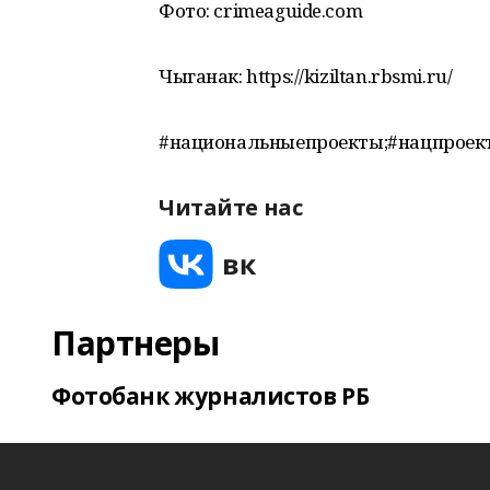
Фото: crimeaguide.com
Чыганак: https://kiziltan.rbsmi.ru/
#национальныепроекты;#нацпроек
Читайте нас
Партнеры
Фотобанк журналистов РБ