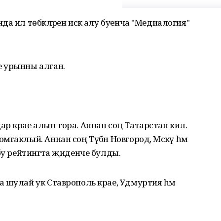
а ил төбәкләрен искә алу буенча "Медиалогия"
 урынны алган.
р крае алып тора. Аннан соң Татарстан килә.
гаклый. Аннан соң Түбән Новгород, Мәскәү һәм
 бу рейтингта җиденче булды.
 шулай ук Ставрополь крае, Удмуртия һәм