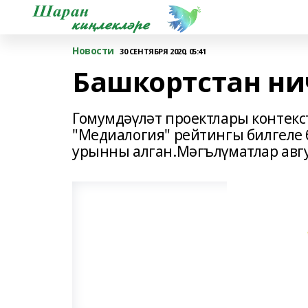
Новости
30 СЕНТЯБРЯ 2020, 05:41
Башкортстан ни
Гомумдәүләт проектлары контекс
"Медиалогия" рейтингы билгеле
урынны алган.Мәгълүматлар авгу