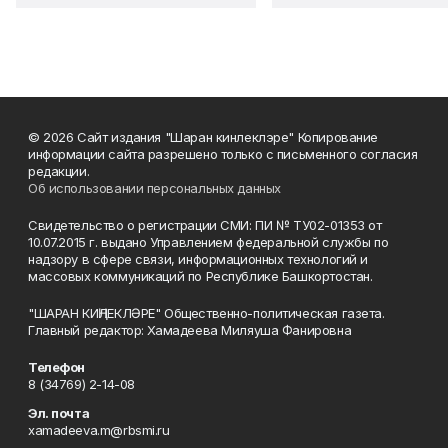
© 2026 Сайт издания "Шаран кинлеклэре" Копирование
информации сайта разрешено только с письменного согласия
редакции.
Об использовании персональных данных
Свидетельство о регистрации СМИ: ПИ № ТУ02-01353 от
10.07.2015 г. выдано Управлением федеральной службы по
надзору в сфере связи, информационных технологий и
массовых коммуникаций по Республике Башкортостан.
"ШАРАН КИҢЛЕКЛӘРЕ" Общественно-политическая газета.
Главный редактор: Хамадеева Миляуша Фанировна
Телефон
8 (34769) 2-14-08
Эл. почта
xamadeeva.m@rbsmi.ru