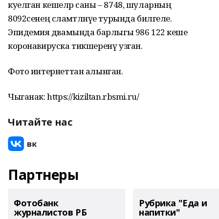
куелган кешеләр саны – 8748, шуларның
8092сенең сәламәтләнүе турында билгеле.
Эпидемия дәвамында барлыгы 986 122 кеше
коронавируска тикшеренү узган.
Фото интернеттан алынган.
Чыганак: https://kiziltan.rbsmi.ru/
Читайте нас
Партнеры
Фотобанк
Рубрика "Еда и
журналистов РБ
напитки"