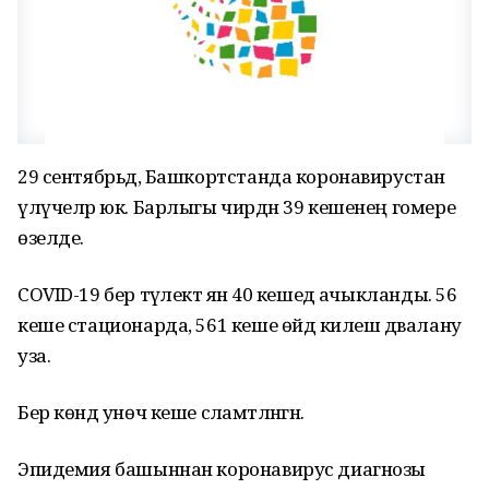
29 сентябрьдә, Башкортстанда коронавирустан
үлүчеләр юк. Барлыгы чирдән 39 кешенең гомере
өзелде.
COVID-19 бер тәүлектә янә 40 кешедә ачыкланды. 56
кеше стационарда, 561 кеше өйдә килеш дәвалану
уза.
Бер көндә унөч кеше сәламәтләнгән.
Эпидемия башыннан коронавирус диагнозы