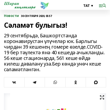
Новости
30 СЕНТЯБРЯ 2020, 05:57
Сәламәт булыгыз!
29 сентябрьдә, Башкортстанда
коронавирустан үлүчеләр юк. Барлыгы
чирдән 39 кешенең гомере өзелде.COVID-
19 бер тәүлектә янә 40 кешедә ачыкланды.
56 кеше стационарда, 561 кеше өйдә
килеш дәвалану уза.Бер көндә унөч кеше
сәламәтләнгән.