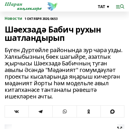
Новости
1 ОКТЯБРЯ 2020, 06:53
Шәехзадә Бабич рухын
шатландырып
Бүген Дүртөйле районында зур чара узды.
Халкыбызның бөек шагыйре, азатлык
җырчысы Шәехзадә Бабичның туган
авылы Әсәндә "Мәдәният" гомумдәүләт
проекты кысаларында яңарыш кичергән
мәдәният йорты һәм модельле авыл
китапханәсе тантаналы рәвештә
ишекләрен ачты.