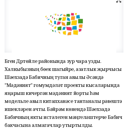
Бүген Дүртөйле районында зур чара узды.
Халкыбызның бөек шагыйре, азатлык җырчысы
Шәехзадә Бабичның туган авылы Әсәндә
"Мәдәният" гомумдәүләт проекты кысаларында
яңарыш кичергән мәдәният йорты һәм
модельле авыл китапханәсе тантаналы рәвештә
ишекләрен ачты. Бәйрәм көнендә Шәехзадә
Бабичның якты истәлеген мәңгеләштерүче Бабич
бакчасына алмагачлар утыртылды.