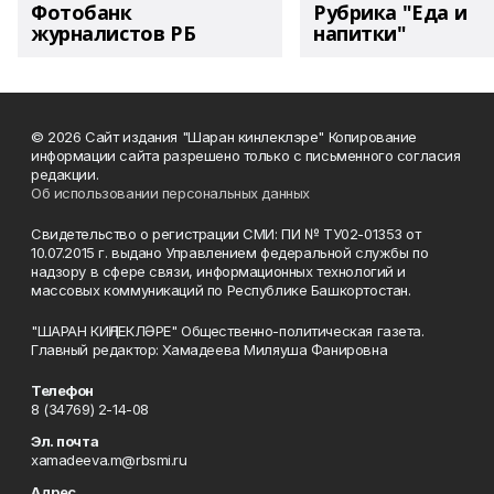
Фотобанк
Рубрика "Еда и
журналистов РБ
напитки"
© 2026 Сайт издания "Шаран кинлеклэре" Копирование
информации сайта разрешено только с письменного согласия
редакции.
Об использовании персональных данных
Свидетельство о регистрации СМИ: ПИ № ТУ02-01353 от
10.07.2015 г. выдано Управлением федеральной службы по
надзору в сфере связи, информационных технологий и
массовых коммуникаций по Республике Башкортостан.
"ШАРАН КИҢЛЕКЛӘРЕ" Общественно-политическая газета.
Главный редактор: Хамадеева Миляуша Фанировна
Телефон
8 (34769) 2-14-08
Эл. почта
xamadeeva.m@rbsmi.ru
Адрес