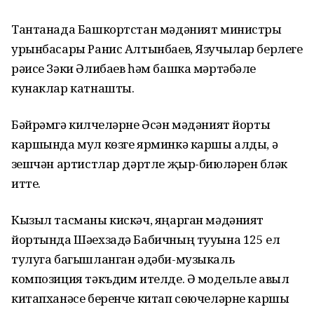
Тантанада Башкортстан мәдәният министры
урынбасары Ранис Алтынбаев, Язучылар берлеге
рәисе Зәки Әлибаев һәм башка мәртәбәле
кунаклар катнашты.
Бәйрәмгә килүчеләрне Әсән мәдәният йорты
каршында мул көзге ярминкә каршы алды, ә
үзешчән артистлар дәртле җыр-биюләрен бүләк
итте.
Кызыл тасманы кискәч, яңарган мәдәният
йортында Шәехзадә Бабичның тууына 125 ел
тулуга багышланган әдәби-музыкаль
композиция тәкъдим ителде. Ә модельле авыл
китапханәсе беренче китап сөючеләрне каршы