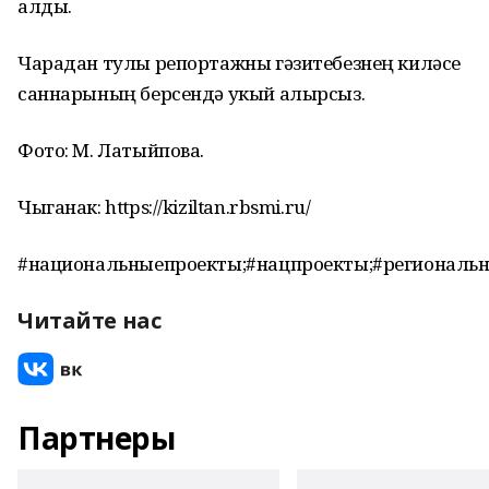
алды.
Чарадан тулы репортажны гәзитебезнең киләсе
саннарының берсендә укый алырсыз.
Фото: М. Латыйпова.
Чыганак: https://kiziltan.rbsmi.ru/
#национальныепроекты;#нацпроекты;#региональ
Читайте нас
Партнеры