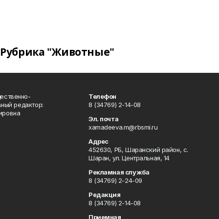
Рубрика "Животные"
ественно-
Телефон
вный редактор:
8 (34769) 2-14-08
ировна
Эл. почта
xamadeeva.m@rbsmi.ru
Адрес
452630, РБ, Шаранский район, с.
Шаран, ул. Центральная, 14
Рекламная служба
8 (34769) 2-24-09
Редакция
8 (34769) 2-14-08
Приемная