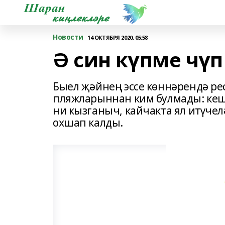
Новости
14 ОКТЯБРЯ 2020, 05:58
Ә син күпме чү
Быел җәйнең эссе көннәрендә ре
пляжларыннан ким булмады: кеш
ни кызганыч, кайчакта ял итүчел
охшап калды.