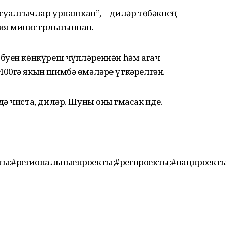
 суалгычлар урнашкан”, – диләр төбәкнең
гия министрлыгыннан.
буен көнкүреш чүпләреннән һәм агач
00гә якын шимбә өмәләре үткәрелгән.
дә чиста, диләр. Шуны онытмасак иде.
ты;#региональныепроекты;#регпроекты;#нацпроект