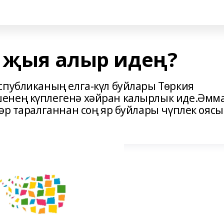
п җыя алыр идең?
спубликаның елга-күл буйлары Төркия
енең күплегенә хәйран калырлык иде.Әмма
әр таралганнан соң яр буйлары чүплек ояс