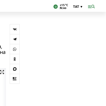
+15 °С
Ясно
,
ына