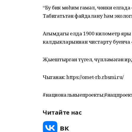
“Бу бик мөһим гамәл, чөнки елгада
Табигатьтән файдалану һәм эколо
Агымдагы елда 1900 километр яры 
калдыкларыннан чистарту буенча 4
Җыештырган түгел, чүпләмәгән җир
Чыганак: https://omet-rb.rbsmi.ru/
#национальныепроекты;#нацпроек
Читайте нас