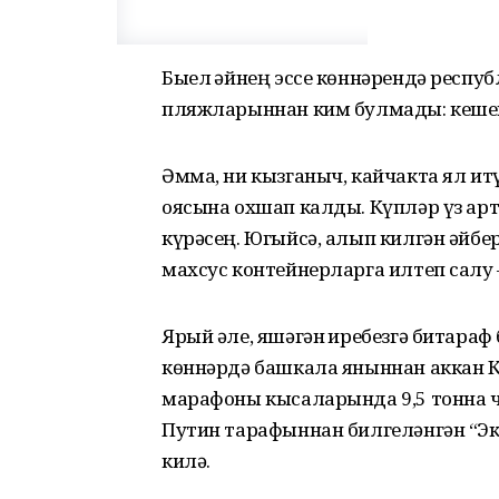
Быел җәйнең эссе көннәрендә респу
пляжларыннан ким булмады: кешен
Әмма, ни кызганыч, кайчакта ял ит
оясына охшап калды. Күпләр үз ар
күрәсең. Югыйсә, алып килгән әйбе
махсус контейнерларга илтеп салу –
Ярый әле, яшәгән җиребезгә битара
көннәрдә башкала яныннан аккан К
марафоны кысаларында 9,5 тонна чү
Путин тарафыннан билгеләнгән “Э
килә.