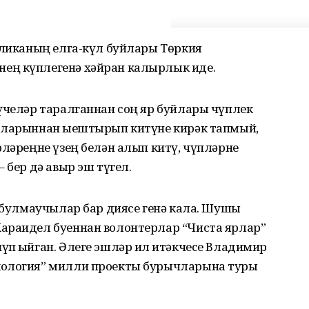
бликаның елга-күл буйлары Төркия
ең күплегенә хәйран калырлык иде.
үчеләр таралганнан соң яр буйлары чүплек
тларыннан җыештырып китүне кирәк тапмый,
рләреңне үзең белән алып китү, чүпләрне
 бер дә авыр эш түгел.
ф булмаучылар бар диясе генә кала. Шушы
араидел буеннан волонтерлар “Чиста ярлар”
п җыйган. Әлеге эшләр ил җитәкчесе Владимир
кология” милли проекты бурычларына туры