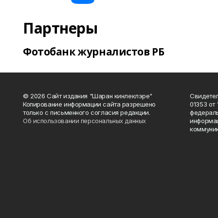
Партнеры
Фотобанк журналистов РБ
© 2026 Сайт издания "Шаран кинлеклэре"
Свидетел
Копирование информации сайта разрешено
01353 от 
только с письменного согласия редакции.
федераль
Об использовании персональных данных
информац
коммуник