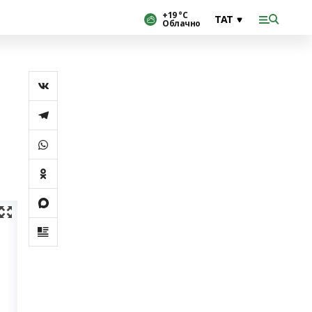
+19 °С
Облачно