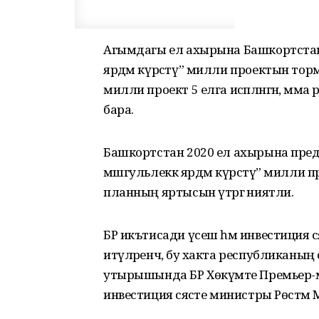
Агымдагы ел ахырына Башкортстанда
ярдәм күрсәтү” милли проектын тор
милли проект 5 елга исәпләнгән, әмм
бара.
Башкортстан 2020 ел ахырына предп
мәшгульлеккә ярдәм күрсәтү” милли 
планның яртысын үтәргә ниятли.
БР икътисади үсеш һәм инвестиция сә
итүләренчә, бу хакта республиканың с
утырышында БР Хөкүмәте Премьер-м
инвестиция сәясәте министры Рөстәм М