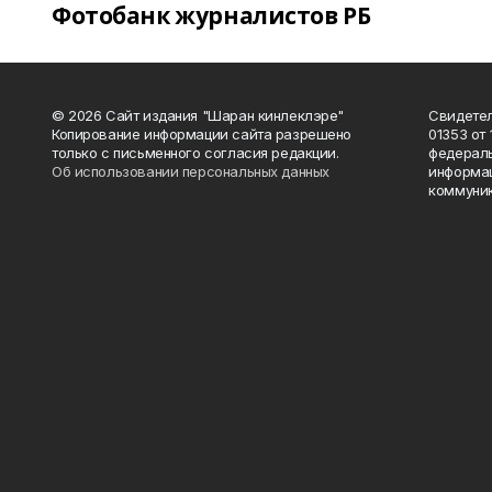
Фотобанк журналистов РБ
© 2026 Сайт издания "Шаран кинлеклэре"
Свидетел
Копирование информации сайта разрешено
01353 от 
только с письменного согласия редакции.
федераль
Об использовании персональных данных
информац
коммуник