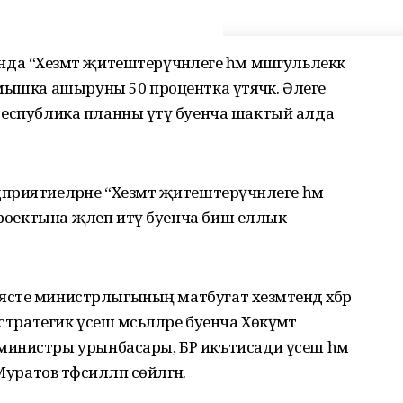
 “Хезмәт җитештерүчәнлеге һәм мәшгульлеккә
мышка ашыруны 50 процентка үтәячәк. Әлеге
а республика планны үтәү буенча шактый алда
риятиеләрне “Хезмәт җитештерүчәнлеге һәм
проектына җәлеп итү буенча биш еллык
ясәте министрлыгының матбугат хезмәтендә хәбәр
тратегик үсеш мәсьәләләре буенча Хөкүмәт
инистры урынбасары, БР икътисади үсеш һәм
уратов тәфсилләп сөйләгән.