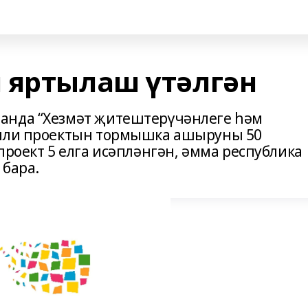
 яртылаш үтәлгән
анда “Хезмәт җитештерүчәнлеге һәм
илли проектын тормышка ашыруны 50
проект 5 елга исәпләнгән, әмма республика
 бара.