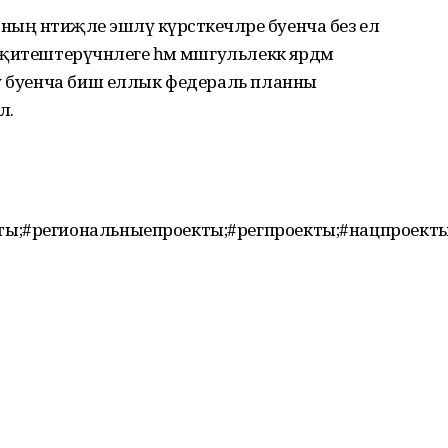
ың нәтиҗәле эшләү күрсәткечләре буенча без ел
итештерүчәнлеге һәм мәшгульлеккә ярдәм
тү буенча биш еллык федераль планны
л.
ты;#региональныепроекты;#регпроекты;#нацпроект