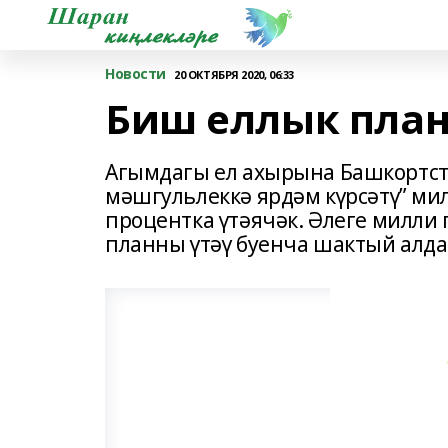
Новости
20 ОКТЯБРЯ 2020, 06:33
Биш еллык план
Агымдагы ел ахырына Башкортст
мәшгульлеккә ярдәм күрсәтү” м
процентка үтәячәк. Әлеге милли 
планны үтәү буенча шактый алда