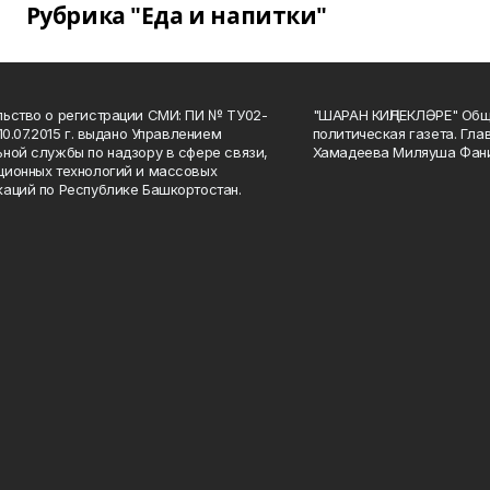
Рубрика "Еда и напитки"
ьство о регистрации СМИ: ПИ № ТУ02-
"ШАРАН КИҢЛЕКЛӘРЕ" Общ
10.07.2015 г. выдано Управлением
политическая газета. Гла
ной службы по надзору в сфере связи,
Хамадеева Миляуша Фан
ионных технологий и массовых
аций по Республике Башкортостан.