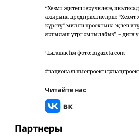
“Хезмәт җитештерүчәнлеге, икътисадн
ахырына предприятиеләрне “Хезмәт җ
күрсәтү” милли проектына җәлеп и
яртылаш үтәргә омтылабыз”, – дигән у
Чыганак һәм фото: mgazeta.com
#национальныепроекты;#нацпроек
Читайте нас
Партнеры