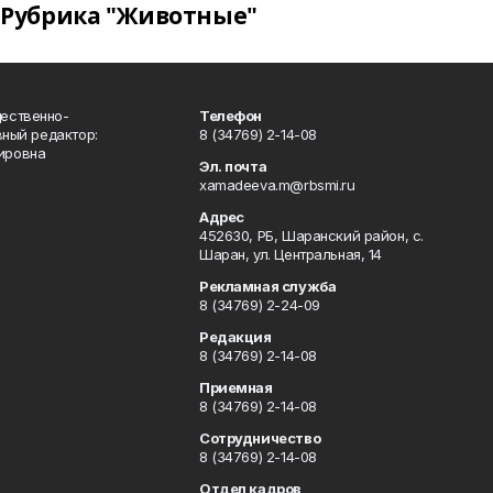
Рубрика "Животные"
ественно-
Телефон
вный редактор:
8 (34769) 2-14-08
ировна
Эл. почта
xamadeeva.m@rbsmi.ru
Адрес
452630, РБ, Шаранский район, с.
Шаран, ул. Центральная, 14
Рекламная служба
8 (34769) 2-24-09
Редакция
8 (34769) 2-14-08
Приемная
8 (34769) 2-14-08
Сотрудничество
8 (34769) 2-14-08
Отдел кадров