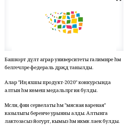
Башкорт дәүләт аграр университеты галимнәре һәм
белгечләре федераль дәрәҗәдә танылды.
Алар "Иң яхшы продукт-2020" конкурсында
алтын һәм көмеш медальләргә ия булды.
Мәсәлән, фин сервелаты һәм "мясная вареная"
казылыгы беренче урынны алды. Алтынга
лактозасыз йогурт, кымыз һәм икмәк лаек булды.