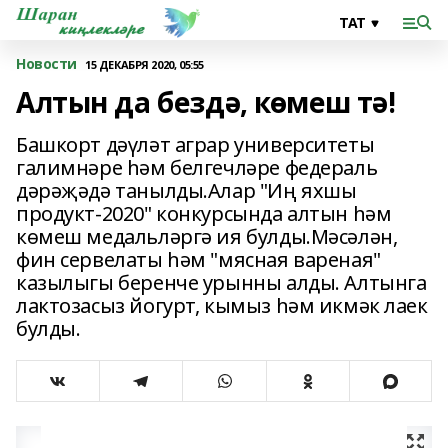
Новости
15 ДЕКАБРЯ 2020, 05:55
Алтын да бездә, көмеш тә!
Башкорт дәүләт аграр университеты
галимнәре һәм белгечләре федераль
дәрәҗәдә танылды.Алар "Иң яхшы
продукт-2020" конкурсында алтын һәм
көмеш медальләргә ия булды.Мәсәлән,
фин сервелаты һәм "мясная вареная"
казылыгы беренче урынны алды. Алтынга
лактозасыз йогурт, кымыз һәм икмәк лаек
булды.