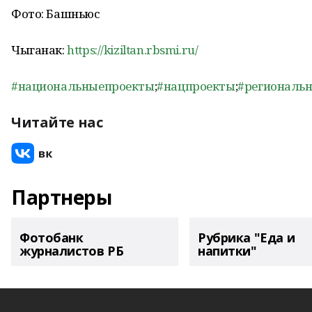
Фото: Башньюс
Чыганак:
https://kiziltan.rbsmi.ru/
#национальныепроекты
;
#нацпроекты
;
#региональ
Читайте нас
Партнеры
Фотобанк
Рубрика "Еда и
журналистов РБ
напитки"