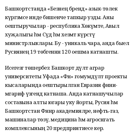
Башкортстанда «Безнең бренд» азык-төлек
күргәзмәсе инде бишенче тапкыр узды. Аны
оештыручылар - республика Хөкүмәте, Авыл
хуҗалыгы һәм Сәүдә һәм хезмәт күрсәтү
министрлыклары. Бу - уникаль чара, анда быел
Русиянең 19 төбәгеннән 120 оешма катнашты.
Исегезгә төшерәбез: Башкорт дәүләт аграр
университеты Уфада «Фән» гомумдәүләт проекты
кысаларында оештырылган Евразия фәнни-
мәгариф үзәгендә катнаша. Анда катнашучылар
составына алты югары уку йорты, Русия һәм
Башкортстан Фәннәр академияләре, нефть-газ,
машиналар төзү, медицина һәм агросәнәгать
комплексының 20 предприятиесе керә.