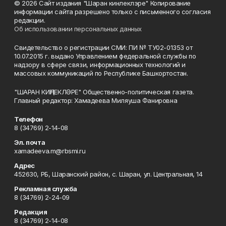
© 2026 Сайт издания "Шаран кинлеклэре" Копирование
информации сайта разрешено только с письменного согласия
редакции.
Об использовании персональных данных
Свидетельство о регистрации СМИ: ПИ № ТУ02-01353 от
10.07.2015 г. выдано Управлением федеральной службы по
надзору в сфере связи, информационных технологий и
массовых коммуникаций по Республике Башкортостан.
"ШАРАН КИҢЛЕКЛӘРЕ" Общественно-политическая газета.
Главный редактор: Хамадеева Миляуша Фанировна
Телефон
8 (34769) 2-14-08
Эл. почта
xamadeeva.m@rbsmi.ru
Адрес
452630, РБ, Шаранский район, с. Шаран, ул. Центральная, 14
Рекламная служба
8 (34769) 2-24-09
Редакция
8 (34769) 2-14-08