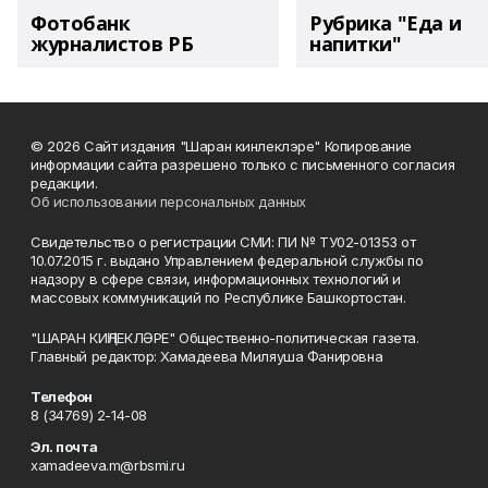
Фотобанк
Рубрика "Еда и
журналистов РБ
напитки"
© 2026 Сайт издания "Шаран кинлеклэре" Копирование
информации сайта разрешено только с письменного согласия
редакции.
Об использовании персональных данных
Свидетельство о регистрации СМИ: ПИ № ТУ02-01353 от
10.07.2015 г. выдано Управлением федеральной службы по
надзору в сфере связи, информационных технологий и
массовых коммуникаций по Республике Башкортостан.
"ШАРАН КИҢЛЕКЛӘРЕ" Общественно-политическая газета.
Главный редактор: Хамадеева Миляуша Фанировна
Телефон
8 (34769) 2-14-08
Эл. почта
xamadeeva.m@rbsmi.ru