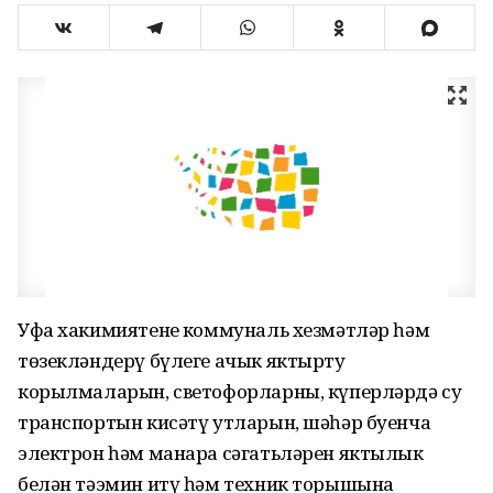
Уфа хакимиятенең коммуналь хезмәтләр һәм
төзекләндерү бүлеге ачык яктырту
корылмаларын, светофорларны, күперләрдә су
транспортын кисәтү утларын, шәһәр буенча
электрон һәм манара сәгатьләрен яктылык
белән тәэмин итү һәм техник торышына