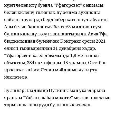
күзәтчелек итү буенча “Уфагорсвет” оешмасы
белән килешү төзиячәк. Бу оешма аукционга
сайлап алуларда бердәнбер катнашучы булган.
Аның белән башлангыч бәясе 65 миллион сум
булган килешү төзү планлаштырыла. Акча Уфа
бюджетыннан бүленәчәк. Контракт срогы 2021
елның 1 гыйнварыннан 31 декабренә кадәр.
“Уфагорсвет”ка ел дәвамында 1,8 мең тышкы
объектны, 384 светофорны, 15 урамны, Октябрь
проспектын һәм Ленин мәйданын яктыртү
йөкләтелә.
Бу эшләр Владимир Путинның май указларына
ярашлы “Уңайлы шәһәр мохите” милли проектын
тормышка ашыруда булышлык итәчәк.