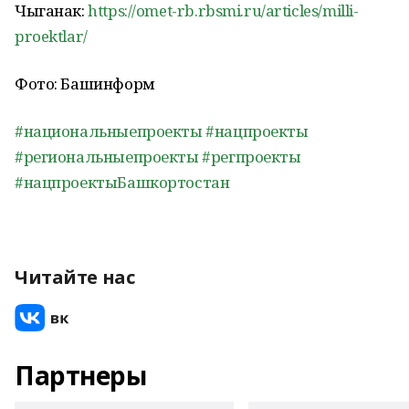
Чыганак:
https://omet-rb.rbsmi.ru/articles/milli-
proektlar/
Фото: Башинформ
#национальныепроекты
#нацпроекты
#региональныепроекты
#регпроекты
#нацпроектыБашкортостан
Читайте нас
Партнеры