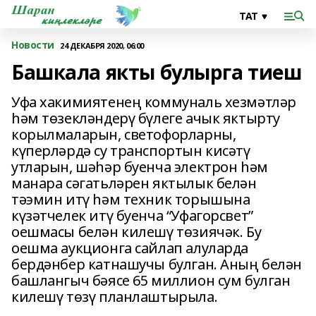
Новости
24 ДЕКАБРЯ 2020, 06:00
Башкала якты булырга тиеш
Уфа хакимиятенең коммуналь хезмәтләр
һәм төзекләндерү бүлеге ачык яктырту
корылмаларын, светофорларны,
күперләрдә су транспортын кисәтү
утларын, шәһәр буенча электрон һәм
манара сәгатьләрен яктылык белән
тәэмин итү һәм техник торышына
күзәтчелек итү буенча “Уфагорсвет”
оешмасы белән килешү төзиячәк. Бу
оешма аукционга сайлап алуларда
бердәнбер катнашучы булган. Аның белән
башлангыч бәясе 65 миллион сум булган
килешү төзү планлаштырыла.