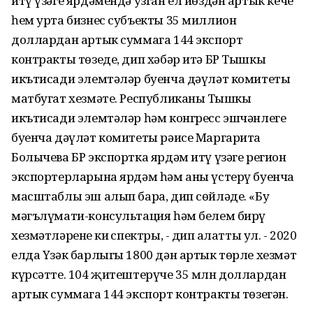
итү үзәге ярдәмендә узган ел йөздән артык кече
һем урта бизнес субъекты 35 миллион
доллардан артык суммага 144 экспорт
контракты төзеде, дип хәбәр итә БР Тышкы
икътисади элемтәләр буенча дәүләт комитеты
матбугат хезмәте. Республиканың Тышкы
икътисади элемтәләр һәм конгресс эшчәнлеге
буенча дәүләт комитеты рәисе Маргарита
Болычева БР экспортка ярдәм итү үзәге регион
экспортерларына ярдәм һәм аны үстерү буенча
масштаблы эш алып бара, дип сөйләде. «Бу
мәгълүмати-консультация һәм белем бирү
хезмәтләренең киң спектры, - дип аңлатты ул. - 2020
елда Үзәк барлыгы 1800 дән артык төрле хезмәт
күрсәтте. 104 җитештерүче 35 млн доллардан
артык суммага 144 экспорт контракты төзегән.