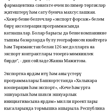
фармацевтика сәнәгате өчен полимер төргәкләр
җитештерү һәм сату буенча махсуслашкан.
«Хәзер безнең белгечләр «экспорт форсаж» белем
бирү акселерация программасында
катнашалар. Болар барысы да безнең компаниянең
тышкы базарларда булу географиясен киңәйтергә
һәм Төркмәнстан белән 126 мең долларга яңа
экспорт контрактлары төзергә мөмкинлек
бирде", - дип сөйләде Жанна Мажитова.
Экспортка ярдәм итү һәм аны үстерү
программалары Башкортстанда «Халыкара
кооперация һәм экспорт», «Кече һәм урта
эшкуарлык һәм шәхси эшкуарлык
инициативасына ярдәм» милли проектлары
кысаларында тормышка ашырыла. Республика