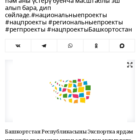
һәм аны үстерү буенча масштаблы эш
алып бара, дип
сөйләде.#национальныепроекты
#нацпроекты #региональныепроекты
#регпроекты #нацпроектыБашкортостан
Башкортстан Республикасының Экспортка ярдәм