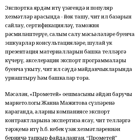
Экспортка ярдәм итү үзәгендә иң популяр
хезмәтләр арасында - йөк ташу, чит ил базарын
сайлау, сертификацияләү, таможня
рәсмиләштерүе, салым салу мәсьәләләре буенча
эшкуарлар консультацияләре, шулай ук
презентация материалларын башка телләргә
күчерү, акселерация экспорт программалары
буенча укыту, чит ил сәүдә мәйданчыкларында
урнаштыру һәм башкалар тора.
Мәсәлән, «Прометей» оешмасының әйдәп баручы
маркетологы Жанна Мажитова сүзләренә
караганда, аларның компаниясе экспорт
контрактларына экспертиза ясау, чит телләргә
тәрҗемә итү һ.б. кебек үзәк хезмәтләреннән
берничә тапкыр файдаланган. “Прометей”