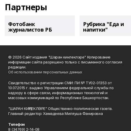
Партнеры
Фотобанк
Рубрика "Еда и
журналистов РБ
напитки"
© 2026 Сайт издания "Шаран кинлеклэре" Копирование
информации сайта разрешено только с письменного согласия
редакции.
Об использовании персональных данных
Свидетельство о регистрации СМИ: ПИ № ТУ02-01353 от
10.07.2015 г. выдано Управлением федеральной службы по
надзору в сфере связи, информационных технологий и
массовых коммуникаций по Республике Башкортостан.
"ШАРАН КИҢЛЕКЛӘРЕ" Общественно-политическая газета.
Главный редактор: Хамадеева Миляуша Фанировна
Телефон
8 (34769) 2-14-08