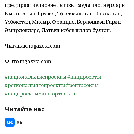
предприятиеләренең тышкы сәүдә партнерлары
Кыргызстан, Грузия, Төрекмәнстан, Казахстан,
Үзбәкстан, Мисыр, Франция, Берләшкән Гарәп
Әмирлекләре, Латвия кебек илләр булган.
Чыганак: mgazeta.com
ФОто:mgazeta.com
#национальныепроекты
#нацпроекты
#региональныепроекты
#регпроекты
#нацпроектыБашкортостан
Читайте нас