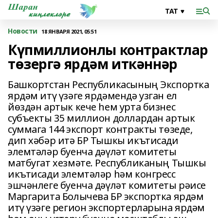
Новости
18 ЯНВАРЯ 2021, 05:51
Күпмиллионлы контрактлар
төзергә ярдәм иткәннәр
Башкортстан Республикасының Экспортка
ярдәм итү үзәге ярдәмендә узган ел
йөздән артык кече һем урта бизнес
субъекты 35 миллион доллардан артык
суммага 144 экспорт контракты төзеде,
дип хәбәр итә БР Тышкы икътисади
элемтәләр буенча дәүләт комитеты
матбугат хезмәте. Республиканың Тышкы
икътисади элемтәләр һәм конгресс
эшчәнлеге буенча дәүләт комитеты рәисе
Маргарита Болычева БР экспортка ярдәм
итү үзәге регион экспортерларына ярдәм