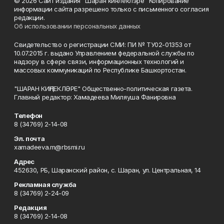
© 2026 Сайт издания "Шаран кинлеклэре" Копирование
информации сайта разрешено только с письменного согласия
редакции.
Об использовании персональных данных
Свидетельство о регистрации СМИ: ПИ № ТУ02-01353 от
10.07.2015 г. выдано Управлением федеральной службы по
надзору в сфере связи, информационных технологий и
массовых коммуникаций по Республике Башкортостан.
"ШАРАН КИҢЛЕКЛӘРЕ" Общественно-политическая газета.
Главный редактор: Хамадеева Миляуша Фанировна
Телефон
8 (34769) 2-14-08
Эл. почта
xamadeeva.m@rbsmi.ru
Адрес
452630, РБ, Шаранский район, с. Шаран, ул. Центральная, 14
Рекламная служба
8 (34769) 2-24-09
Редакция
8 (34769) 2-14-08