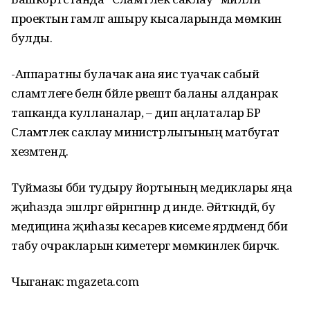
проектын гамәлгә ашыру кысаларында мөмкин
булды.
-Аппаратны булачак ана яисә туачак сабый
сәламәтлеге белән бәйле рәвештә баланы алданрак
тапканда кулланалар, – дип аңлаталар БР
Сәламәтлек саклау министрлыгының матбугат
хезмәтендә.
Туймазы бәби тудыру йортының медиклары яңа
җиһазда эшләрг өйрәнгәннәр дә инде. Әйткәндәй, бу
медицина җиһазы кесарев кисеме ярдәмендә бәби
табу очракларын киметергә мөмкинлек бирәчәк.
Чыганак: mgazeta.com