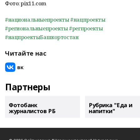
Фото: pix11.com
#национальныепроекты
#нацпроекты
#региональныепроекты
#регпроекты
#нацпроектыБашкортостан
Читайте нас
Партнеры
Фотобанк
Рубрика "Еда и
журналистов РБ
напитки"