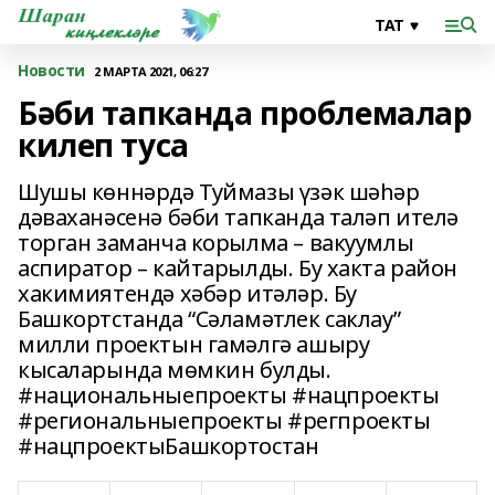
Новости
2 МАРТА 2021, 06:27
Бәби тапканда проблемалар
килеп туса
Шушы көннәрдә Туймазы үзәк шәһәр
дәваханәсенә бәби тапканда таләп ителә
торган заманча корылма – вакуумлы
аспиратор – кайтарылды. Бу хакта район
хакимиятендә хәбәр итәләр. Бу
Башкортстанда “Сәламәтлек саклау”
милли проектын гамәлгә ашыру
кысаларында мөмкин булды.
#национальныепроекты #нацпроекты
#региональныепроекты #регпроекты
#нацпроектыБашкортостан