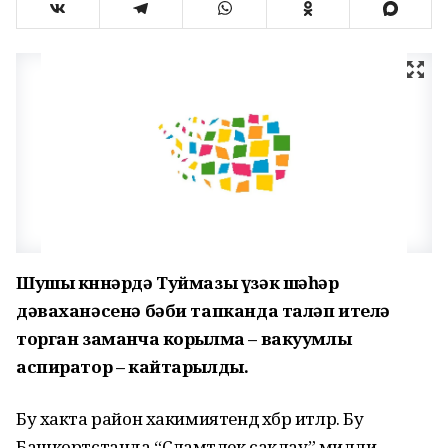
Шушы көннәрдә Туймазы үзәк шәһәр
дәваханәсенә бәби тапканда таләп ителә
торган заманча корылма – вакуумлы
аспиратор – кайтарылды.
Бу хакта район хакимиятендә хәбәр итәләр. Бу
Башкортстанда “Сәламәтлек саклау” милли