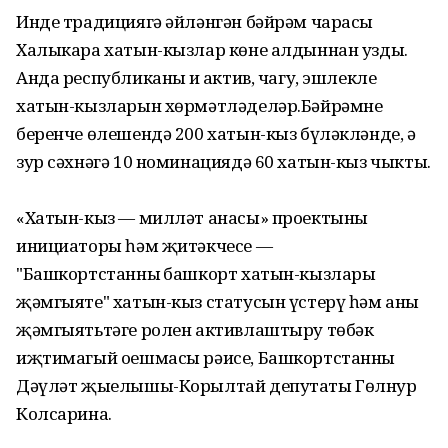
Инде традициягә әйләнгән бәйрәм чарасы
Халыкара хатын-кызлар көне алдыннан узды.
Анда республиканың иң актив, чагу, эшлекле
хатын-кызларын хөрмәтләделәр.Бәйрәмнең
беренче өлешендә 200 хатын-кыз бүләкләнде, ә
зур сәхнәгә 10 номинациядә 60 хатын-кыз чыкты.
«Хатын-кыз — милләт анасы» проектының
инициаторы һәм җитәкчесе —
"Башкортстанның башкорт хатын-кызлары
җәмгыяте" хатын-кыз статусын үстерү һәм аның
җәмгыятьтәге ролен активлаштыру төбәк
иҗтимагый оешмасы рәисе, Башкортстанның
Дәүләт җыелышы-Корылтай депутаты Гөлнур
Колсарина.