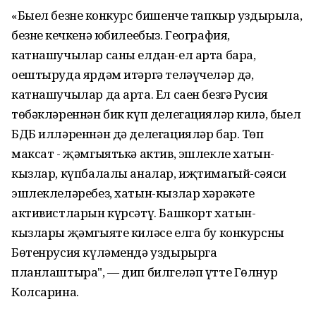
«Быел безнең конкурс бишенче тапкыр уздырыла,
безнең кечкенә юбилеебыз. География,
катнашучылар саны елдан-ел арта бара,
оештыруда ярдәм итәргә теләүчеләр дә,
катнашучылар да арта. Ел саен безгә Русия
төбәкләреннән бик күп делегацияләр килә, быел
БДБ илләреннән дә делегацияләр бар. Төп
максат - җәмгыятькә актив, эшлекле хатын-
кызлар, күпбалалы аналар, иҗтимагый-сәяси
эшлеклеләребез, хатын-кызлар хәрәкәте
активистларын күрсәтү. Башкорт хатын-
кызлары җәмгыяте киләсе елга бу конкурсны
Бөтенрусия күләмендә уздырырга
планлаштыра", — дип билгеләп үтте Гөлнур
Колсарина.