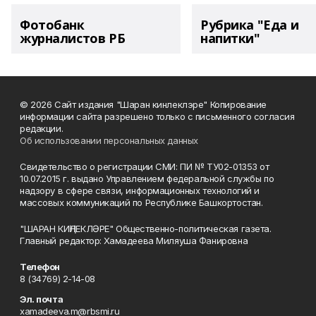
Фотобанк
Рубрика "Еда и
журналистов РБ
напитки"
© 2026 Сайт издания "Шаран кинлеклэре" Копирование
информации сайта разрешено только с письменного согласия
редакции.
Об использовании персональных данных
Свидетельство о регистрации СМИ: ПИ № ТУ02-01353 от
10.07.2015 г. выдано Управлением федеральной службы по
надзору в сфере связи, информационных технологий и
массовых коммуникаций по Республике Башкортостан.
"ШАРАН КИҢЛЕКЛӘРЕ" Общественно-политическая газета.
Главный редактор: Хамадеева Миляуша Фанировна
Телефон
8 (34769) 2-14-08
Эл. почта
xamadeeva.m@rbsmi.ru