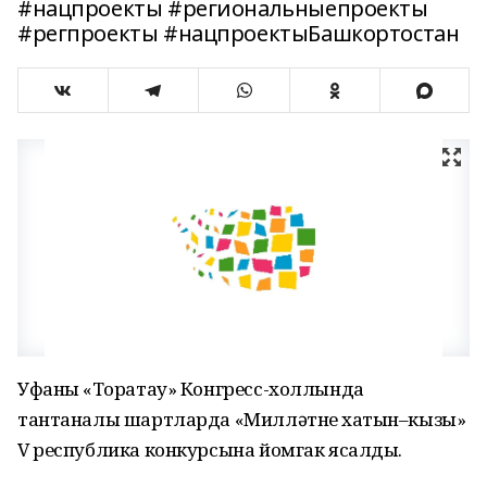
#нацпроекты #региональныепроекты
#регпроекты #нацпроектыБашкортостан
Уфаның «Торатау» Конгресс-холлында
тантаналы шартларда «Милләтнең хатын–кызы»
V республика конкурсына йомгак ясалды.