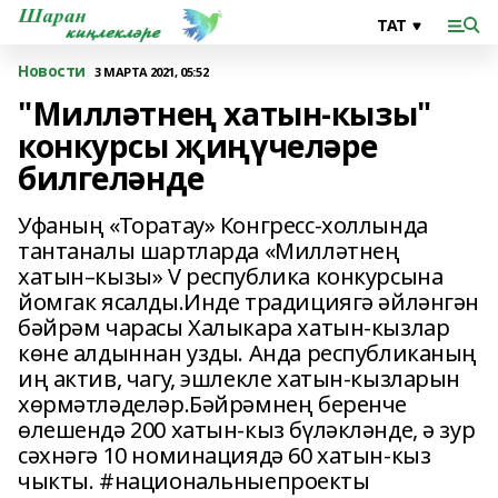
Новости
3 МАРТА 2021, 05:52
"Милләтнең хатын-кызы"
конкурсы җиңүчеләре
билгеләнде
Уфаның «Торатау» Конгресс-холлында
тантаналы шартларда «Милләтнең
хатын–кызы» V республика конкурсына
йомгак ясалды.Инде традициягә әйләнгән
бәйрәм чарасы Халыкара хатын-кызлар
көне алдыннан узды. Анда республиканың
иң актив, чагу, эшлекле хатын-кызларын
хөрмәтләделәр.Бәйрәмнең беренче
өлешендә 200 хатын-кыз бүләкләнде, ә зур
сәхнәгә 10 номинациядә 60 хатын-кыз
чыкты. #национальныепроекты