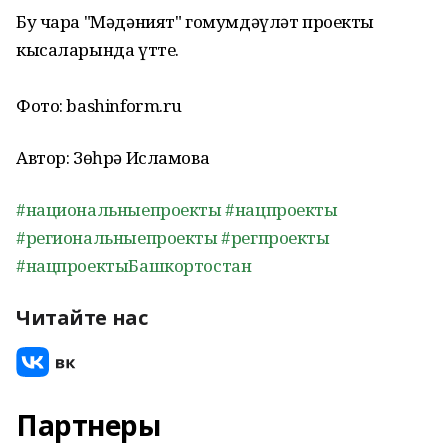
Бу чара "Мәдәният" гомумдәүләт проекты
кысаларында үтте.
Фото: bashinform.ru
Автор: Зөһрә Исламова
#национальныепроекты
#нацпроекты
#региональныепроекты
#регпроекты
#нацпроектыБашкортостан
Читайте нас
Партнеры