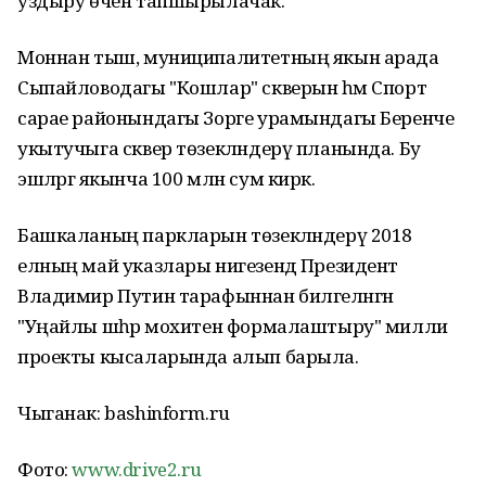
уздыру өчен тапшырылачак.
Моннан тыш, муниципалитетның якын арада
Сыпайловодагы "Кошлар" скверын һәм Спорт
сарае районындагы Зорге урамындагы Беренче
укытучыга сквер төзекләндерү планында. Бу
эшләргә якынча 100 млн сум кирәк.
Башкаланың паркларын төзекләндерү 2018
елның май указлары нигезендә Президент
Владимир Путин тарафыннан билгеләнгән
"Уңайлы шәһәр мохитен формалаштыру" милли
проекты кысаларында алып барыла.
Чыганак: bashinform.ru
Фото:
www.drive2.ru