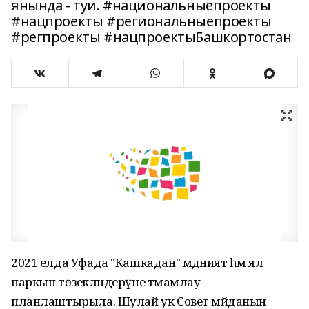
янында - туи. #национальныепроекты
#нацпроекты #региональныепроекты
#регпроекты #нацпроектыБашкортостан
2021 елда Уфада "Кашкадан" мәдәният һәм ял
паркын төзекләндерүне тәмамлау
планлаштырыла. Шулай ук Совет мәйданын