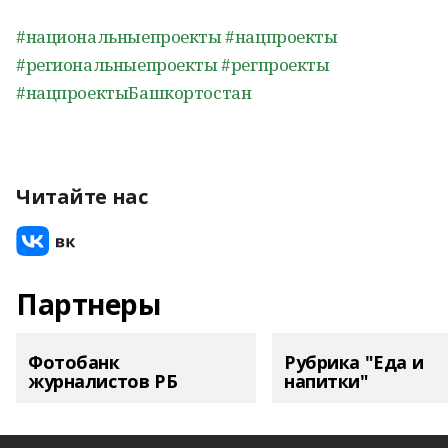
#национальныепроекты
#нацпроекты
#региональныепроекты
#регпроекты
#нацпроектыБашкортостан
Читайте нас
Партнеры
Фотобанк
Рубрика "Еда и
журналистов РБ
напитки"