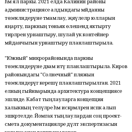
һәм ял паркы. 2021 елда Калинин районы
администрациясе алдындагы мәйданны
төзекләндерүне тәмамлау, җәяүлеләр юлларын
яңарту, паркның төньяк өлешендә яктырту
тирәләрен урнаштыру, шулай ук контейнер
мәйданчыгын урнаштыру планлаштырыла.
"Южный" микрорайонында паркны
төзекләндерүне дәвам итү планлаштырыла. Киров
районындагы "Солнечный" пляжын
төзекләндерүгә керешү планлаштырылган. 2021
елның гыйнварында архитектура концепциясе
эшләнде. Кабат тыңлауларга концепция
халыкның теләүләре һәм искәрмәләрен исәпкә алып
эшкәртелде. Йомгак тыңлаулардан соң проект-
смета документацияләре дәүләт экспертизасын