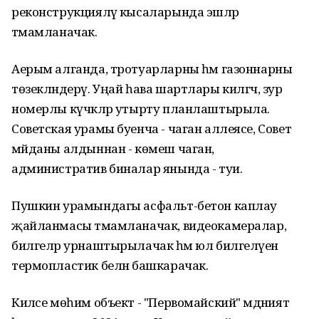
реконструкцияләү кысаларында эшләр
тәмамланачак.
Аерым алганда, тротуарларны һәм газоннарны
төзекләндерү. Уңай һава шартлары килгәч, зур
номерлы күчәкләр утырту планлаштырыла.
Советская урамы буенча - чаган аллеясе, Совет
мәйданы алдыннан - көмеш чаган,
административ биналар янында - туи.
Пушкин урамындагы асфальт-бетон каплау
җайланмасы тәмамланачак, видеокамералар,
билгеләр урнаштырылачак һәм юл билгеләүен
термопластик белән башкарачак.
Киләсе мөһим объект - "Первомайский" мәдәният