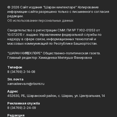
© 2026 Сайт издания "Шаран кинлеклэре" Копирование
информации сайта разрешено только с письменного согласия
редакции.
Об использовании персональных данных
Свидетельство о регистрации СМИ: ПИ № ТУ02-01353 от
10.07.2015 г. выдано Управлением федеральной службы по
надзору в сфере связи, информационных технологий и
массовых коммуникаций по Республике Башкортостан.
"ШАРАН КИҢЛЕКЛӘРЕ" Общественно-политическая газета.
Главный редактор: Хамадеева Миляуша Фанировна
Телефон
8 (34769) 2-14-08
Эл. почта
xamadeeva.m@rbsmi.ru
Адрес
452630, РБ, Шаранский район, с. Шаран, ул. Центральная, 14
Рекламная служба
8 (34769) 2-24-09
Редакция