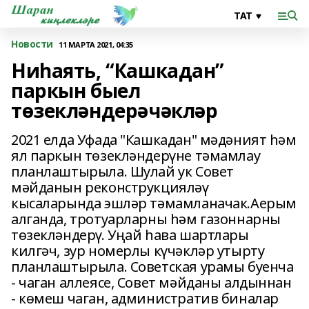
Новости
11 МАРТА 2021, 04:35
Ниһаять, “Кашкадан”
паркын быел
төзекләндерәчәкләр
2021 елда Уфада "Кашкадан" мәдәният һәм
ял паркын төзекләндерүне тәмамлау
планлаштырыла. Шулай ук Совет
мәйданын реконструкцияләү
кысаларында эшләр тәмамланачак.Аерым
алганда, тротуарларны һәм газоннарны
төзекләндерү. Уңай һава шартлары
килгәч, зур номерлы күчәкләр утырту
планлаштырыла. Советская урамы буенча
- чаган аллеясе, Совет мәйданы алдыннан
- көмеш чаган, административ биналар