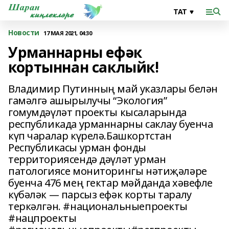
Новости
17 МАЯ 2021, 04:30
Урманнарны ефәк
кортыннан саклыйк!
Владимир Путинның май указлары белән
гамәлгә ашырылучы “Экология”
гомумдәүләт проекты кысаларында
республикада урманнарны саклау буенча
күп чаралар күрелә.Башкортстан
Республикасы урман фонды
территориясендә дәүләт урман
патологиясе мониторингы нәтиҗәләре
буенча 476 мең гектар мәйданда хәвефле
күбәләк — парсыз ефәк корты таралу
теркәлгән. #национальныепроекты
#нацпроекты