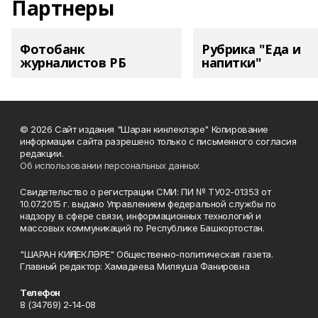
Партнеры
Фотобанк
Рубрика "Еда и
журналистов РБ
напитки"
© 2026 Сайт издания "Шаран кинлеклэре" Копирование
информации сайта разрешено только с письменного согласия
редакции.
Об использовании персональных данных
Свидетельство о регистрации СМИ: ПИ № ТУ02-01353 от
10.07.2015 г. выдано Управлением федеральной службы по
надзору в сфере связи, информационных технологий и
массовых коммуникаций по Республике Башкортостан.
"ШАРАН КИҢЛЕКЛӘРЕ" Общественно-политическая газета.
Главный редактор: Хамадеева Миляуша Фанировна
Телефон
8 (34769) 2-14-08