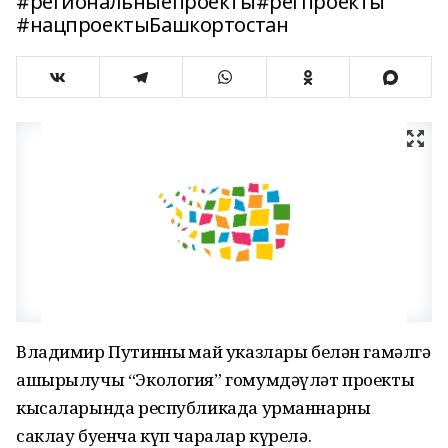
#региональныепроекты#регпроекты
#нацпроектыБашкортостан
Владимир Путинның май указлары белән гамәлгә
ашырылучы “Экология” гомумдәүләт проекты
кысаларында республикада урманнарны
саклау буенча күп чаралар күрелә.