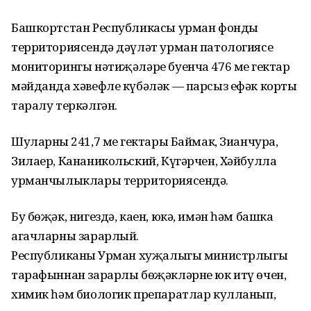
Башкортстан Республикасы урман фонды
территориясендә дәүләт урман патологиясе
мониторингы нәтиҗәләре буенча 476 мең гектар
мәйданда хәвефле күбәләк — парсыз ефәк корты
таралу теркәлгән.
Шуларның 241,7 мең гектары Баймак, Зианчура,
Зилаер, Кананикольский, Күгәрчен, Хәйбулла
урманчылыклары территориясендә.
Бу бөҗәк, нигездә, каен, юкә, имән һәм башка
агачларны зарарлый.
Республиканың Урман хуҗалыгы министрлыгы
тарафыннан зарарлы бөҗәкләрне юк итү өчен,
химик һәм биологик препаратлар кулланып,