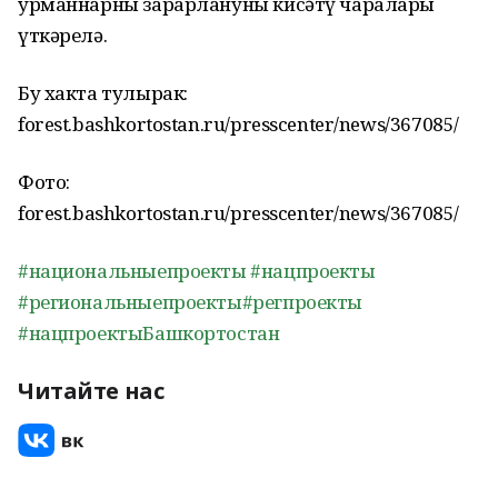
урманнарны зарарлануны кисәтү чаралары
үткәрелә.
Бу хакта тулырак:
forest.bashkortostan.ru/presscenter/news/367085/
Фото:
forest.bashkortostan.ru/presscenter/news/367085/
#национальныепроекты
#нацпроекты
#региональныепроекты
#регпроекты
#нацпроектыБашкортостан
Читайте нас