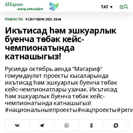
Новости
9 СЕНТЯБРЯ 2021, 04:44
Икътисад һәм эшкуарлык
буенча төбәк кейс-
чемпионатында
катнашыгыз!
Русиядә октябрь аенда "Мәгариф"
гомумдәүләт проекты кысаларында
икътисад һәм эшкуарлык буенча төбәк
кейс-чемпионатлары узачак. Икътисад
һәм эшкуарлык буенча төбәк кейс-
чемпионатында катнашыгыз!
#национальныепроекты#нацпроекты#реги