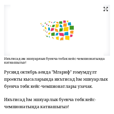
Икътисад һәм эшкуарлык буенча төбәк кейс-чемпионатында
катнашыгыз!
Русиядә октябрь аенда "Мәгариф" гомумдәүләт
проекты кысаларында икътисад һәм эшкуарлык
буенча төбәк кейс-чемпионатлары узачак.
Икътисад һәм эшкуарлык буенча төбәк кейс-
чемпионатында катнашыгыз!