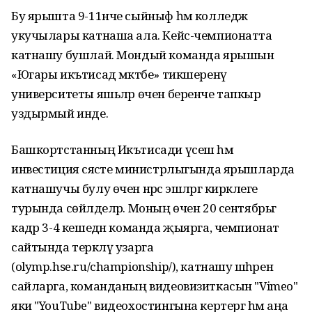
Бу ярышта 9-11нче сыйныф һәм колледж
укучылары катнаша ала. Кейс-чемпионатта
катнашу бушлай. Мондый команда ярышын
«Югары икътисад мәктәбе» тикшеренү
университеты яшьләр өчен беренче тапкыр
уздырмый инде.
Башкортстанның Икътисади үсеш һәм
инвестиция сәясәте министрлыгында ярышларда
катнашучы булу өчен нәрсә эшләргә кирәклеге
турында сөйләделәр. Моның өчен 20 сентябрьгә
кадәр 3-4 кешедән команда җыярга, чемпионат
сайтында теркәлү узарга
(olymp.hse.ru/championship/), катнашу шәһәрен
сайларга, команданың видеовизиткасын "Vimeo"
яки "YouTube" видеохостингына кертергә һәм аңа