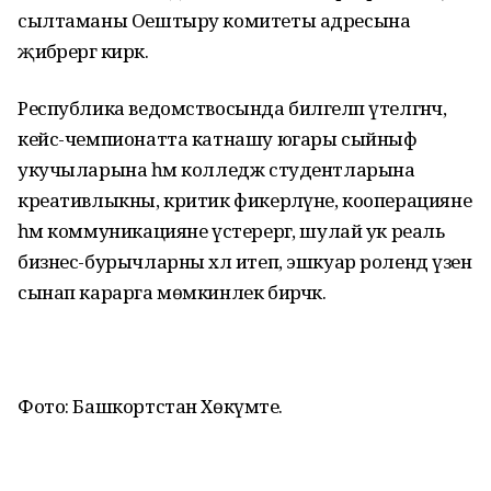
сылтаманы Оештыру комитеты адресына
җибәрергә кирәк.
Республика ведомствосында билгеләп үтелгәнчә,
кейс-чемпионатта катнашу югары сыйныф
укучыларына һәм колледж студентларына
креативлыкны, критик фикерләүне, кооперацияне
һәм коммуникацияне үстерергә, шулай ук реаль
бизнес-бурычларны хәл итеп, эшкуар ролендә үзен
сынап карарга мөмкинлек бирәчәк.
Фото: Башкортстан Хөкүмәте.