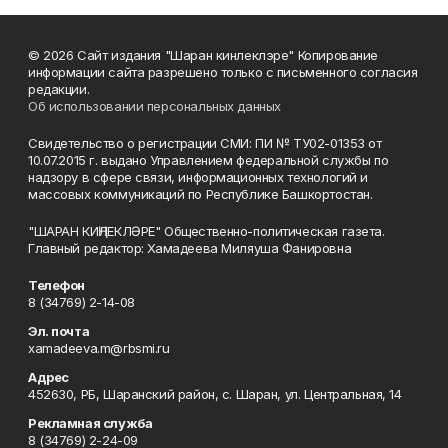
© 2026 Сайт издания "Шаран кинлеклэре" Копирование
информации сайта разрешено только с письменного согласия
редакции.
Об использовании персональных данных
Свидетельство о регистрации СМИ: ПИ № ТУ02-01353 от
10.07.2015 г. выдано Управлением федеральной службы по
надзору в сфере связи, информационных технологий и
массовых коммуникаций по Республике Башкортостан.
"ШАРАН КИҢЛЕКЛӘРЕ" Общественно-политическая газета.
Главный редактор: Хамадеева Миляуша Фанировна
Телефон
8 (34769) 2-14-08
Эл. почта
xamadeeva.m@rbsmi.ru
Адрес
452630, РБ, Шаранский район, с. Шаран, ул. Центральная, 14
Рекламная служба
8 (34769) 2-24-09