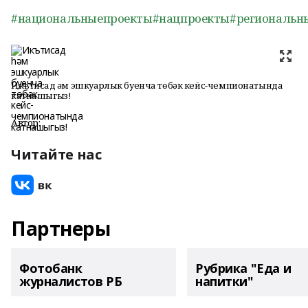
#национальныепроекты
#нацпроекты
#региональн
Икътисад һәм эшкуарлык буенча төбәк кейс-чемпионатында
катнашыгыз!
Автор:
Читайте нас
Партнеры
Фотобанк
Рубрика "Еда и
журналистов РБ
напитки"