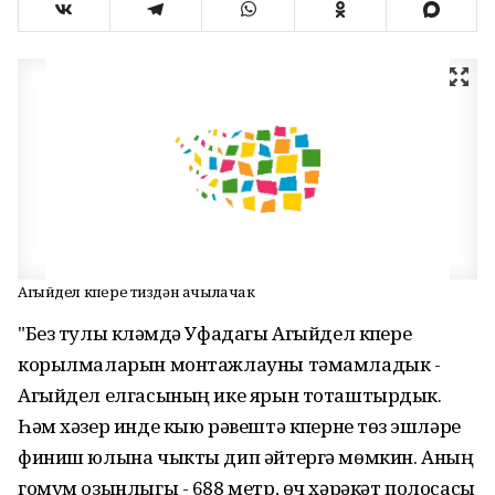
Агыйдел күпере тиздән ачылачак
"Без тулы күләмдә Уфадагы Агыйдел күпере
корылмаларын монтажлауны тәмамладык -
Агыйдел елгасының ике ярын тоташтырдык.
Һәм хәзер инде кыю рәвештә күперне төзү эшләре
финиш юлына чыкты дип әйтергә мөмкин. Аның
гомум озынлыгы - 688 метр, өч хәрәкәт полосасы