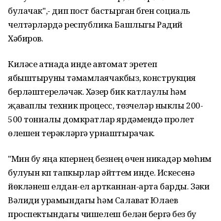
булачак",- дип пост бастырган бүген социаль
челтәрләрдә республика Башлыгы Радий
Хәбиров.
Киләсе атнада инде автомат эретеп
ябыштыруны тәмамлаячакбыз, конструкция
берләштереләчәк. Хәзер бик катлаулы һәм
җаваплы техник процесс, төзүчеләр ныклы 200-
500 тонналы домкратлар ярдәмендә пролет
өлешен терәкләргә урнаштырачак.
"Мин бу яңа күпернең безнең өчен никадәр мөһим
булуын күп тапкырлар әйттем инде. Искесенә
йөкләнеш елдан-ел артканнан-арта барды. Зәки
Вәлиди урамындагы һәм Салават Юлаев
проспектындагы чишелеш белән бергә без бу