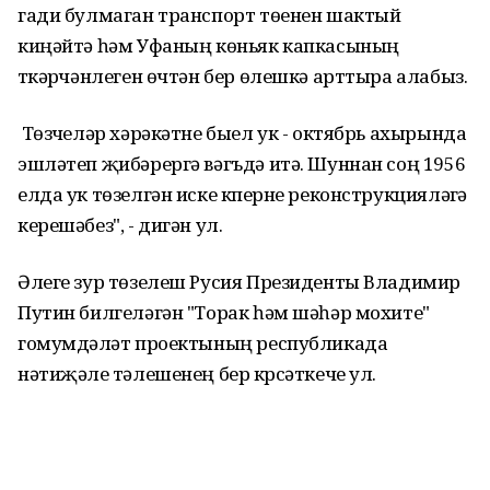
гади булмаган транспорт төенен шактый
киңәйтә һәм Уфаның көньяк капкасының
үткәрүчәнлеген өчтән бер өлешкә арттыра алабыз.
Төзүчеләр хәрәкәтне быел ук - октябрь ахырында
эшләтеп җибәрергә вәгъдә итә. Шуннан соң 1956
елда ук төзелгән иске күперне реконструкцияләүгә
керешәбез", - дигән ул.
Әлеге зур төзелеш Русия Президенты Владимир
Путин билгеләгән "Торак һәм шәһәр мохите"
гомумдәүләт проектының республикада
нәтиҗәле үтәлешенең бер күрсәткече ул.