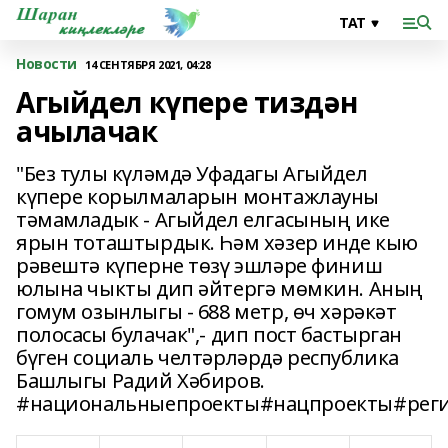
Новости
14 СЕНТЯБРЯ 2021, 04:28
Агыйдел күпере тиздән
ачылачак
"Без тулы күләмдә Уфадагы Агыйдел
күпере корылмаларын монтажлауны
тәмамладык - Агыйдел елгасының ике
ярын тоташтырдык. Һәм хәзер инде кыю
рәвештә күперне төзү эшләре финиш
юлына чыкты дип әйтергә мөмкин. Аның
гомум озынлыгы - 688 метр, өч хәрәкәт
полосасы булачак",- дип пост бастырган
бүген социаль челтәрләрдә республика
Башлыгы Радий Хәбиров.
#национальныепроекты#нацпроекты#реги