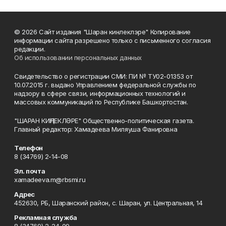
© 2026 Сайт издания "Шаран кинлеклэре" Копирование
информации сайта разрешено только с письменного согласия
редакции.
Об использовании персональных данных
Свидетельство о регистрации СМИ: ПИ № ТУ02-01353 от
10.07.2015 г. выдано Управлением федеральной службы по
надзору в сфере связи, информационных технологий и
массовых коммуникаций по Республике Башкортостан.
"ШАРАН КИҢЛЕКЛӘРЕ" Общественно-политическая газета.
Главный редактор: Хамадеева Миляуша Фанировна
Телефон
8 (34769) 2-14-08
Эл. почта
xamadeeva.m@rbsmi.ru
Адрес
452630, РБ, Шаранский район, с. Шаран, ул. Центральная, 14
Рекламная служба