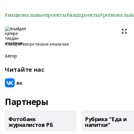
#национальныепроекты
#нацпроекты
#региональн
Агыйдел күпере тиздән ачылачак
Автор:
Читайте нас
Партнеры
Фотобанк
Рубрика "Еда и
журналистов РБ
напитки"