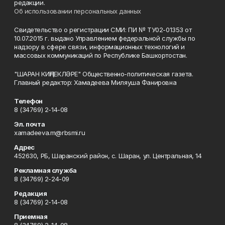
редакции.
Об использовании персональных данных
Свидетельство о регистрации СМИ: ПИ № ТУ02-01353 от
10.07.2015 г. выдано Управлением федеральной службы по
надзору в сфере связи, информационных технологий и
массовых коммуникаций по Республике Башкортостан.
"ШАРАН КИҢЛЕКЛӘРЕ" Общественно-политическая газета.
Главный редактор: Хамадеева Миляуша Фанировна
Телефон
8 (34769) 2-14-08
Эл. почта
xamadeeva.m@rbsmi.ru
Адрес
452630, РБ, Шаранский район, с. Шаран, ул. Центральная, 14
Рекламная служба
8 (34769) 2-24-09
Редакция
8 (34769) 2-14-08
Приемная