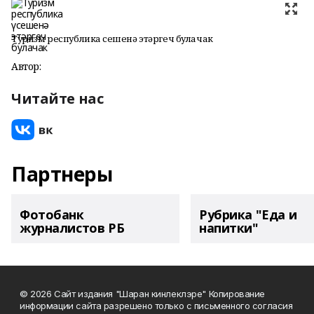
Туризм республика үсешенә этәргеч булачак
Автор:
Читайте нас
Партнеры
Фотобанк
Рубрика "Еда и
журналистов РБ
напитки"
© 2026 Сайт издания "Шаран кинлеклэре" Копирование
информации сайта разрешено только с письменного согласия