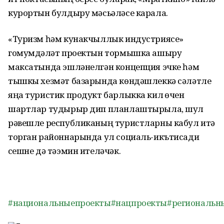
курортын булдыру мәсьәләсе карала.
«Туризм һәм кунакчыллык индустриясе»
гомумдәүләт проектын тормышка ашыру
максатында эшләнелгән концепция эчке һәм
тышкы хезмәт базарында көндәшлеккә сәләтле
яңа туристик продукт барлыкка килү өчен
шартлар тудырыр дип планлаштырыла, шул
рәвешле республиканың туристларны кабул итә
торган районнарында ул социаль-икътисади
үсешне дә тәэмин ителәчәк.
#национальныепроекты
#нацпроекты
#региональн