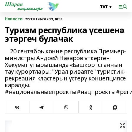
Новости
22 СЕНТЯБРЯ 2021, 04:53
Туризм республика үсешенә
этәргеч булачак
20 сентябрь конне республика Премьер-
министры Андрей Назаров үткәргән
Хөкүмәт утырышында «Башкортстанның
тау курортлары: "Урал риваяте" туристик-
рекреация кластерын үстерү концепциясе
каралды.
#национальныепроекты#нацпроекты#реги