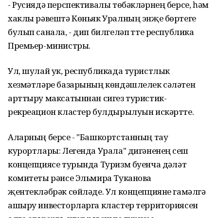
- Русиядә перспективалы төбәкләрнең берсе, һәм
хаклы рәвештә Көньяк Уралның энҗе бөртеге
булып санала, - дип билгеләп үтте республика
Премьер-министры.
Ул, шулай ук, республикада туристлык
хезмәтләре базарының көндәшлелек сәләтен
арттыру максатыннан сигез туристик-
рекреацион кластер булдырылуын искәртте.
Аларның берсе - "Башкортстанның тау
курортлары: Легенда Урала" дигәненең үсеш
концепциясе турында Туризм буенча дәүләт
комитеты рәисе Эльмира Туканова
җентекләбрәк сөйләде. Ул концепцияне гамәлгә
ашыру инвесторларга кластер территориясен