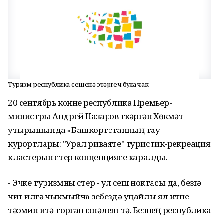
Туризм республика үсешенә этәргеч булачак
20 сентябрь конне республика Премьер-
министры Андрей Назаров үткәргән Хөкүмәт
утырышында «Башкортстанның тау
курортлары: "Урал риваяте" туристик-рекреация
кластерын үстерү концепциясе каралды.
- Эчке туризмны үстерү - ул үсеш ноктасы да, безгә
чит илгә чыкмыйча үзебездә уңайлы ял итүне
тәэмин итә торган юнәлеш тә. Безнең республика