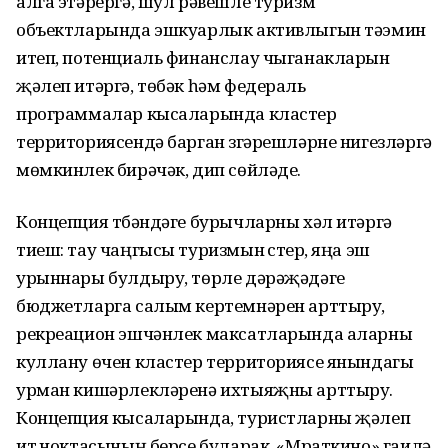
алга этәрергә, шул рәвешле туризм
объектларында эшкуарлык активлыгын тәэмин
итеп, потенциаль финанслау чыганакларын
җәлеп итәргә, төбәк һәм федераль
программалар кысаларында кластер
территориясендә барган үзгәрешләрне нигезләргә
мөмкинлек бирәчәк, дип сөйләде.
Концепция түбәндәге бурычларны хәл итәргә
тиеш: тау чаңгысы туризмын үстерү, яңа эш
урыннары булдыру, төрле дәрәҗәдәге
бюджетларга салым кертемнәрен арттыру,
рекреацион эшчәнлек максатларында аларны
куллану өчен кластер территориясе янындагы
урман кишәрлекләренә ихтыяҗны арттыру.
Концепция кысаларында, туристларны җәлеп
итү ноктасының берсе буларак, «Мраткино» гаилә