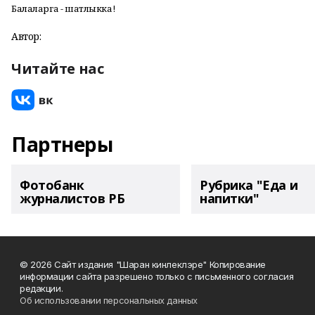
Балаларга - шатлыкка!
Автор:
Читайте нас
Партнеры
Фотобанк
Рубрика "Еда и
журналистов РБ
напитки"
© 2026 Сайт издания "Шаран кинлеклэре" Копирование
информации сайта разрешено только с письменного согласия
редакции.
Об использовании персональных данных