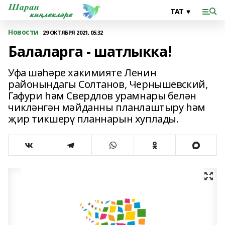
Новости
29 ОКТЯБРЯ 2021, 05:32
Балаларга - шатлыкка!
Уфа шәһәре хакимияте Ленин
районындагы Солтанов, Чернышевский,
Гафури һәм Свердлов урамнары белән
чикләнгән мәйданны планлаштыру һәм
җир тикшерү планнарын хуплады.