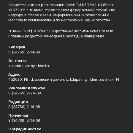
Свидетельство о регистрации СМИ: ПИ № ТУ02-01353 от
10.07.2015 г. выдано Управлением федеральной службы по
надзору в сфере связи, информационных технологий и
массовых коммуникаций по Республике Башкортостан.
"ШАРАН КИҢЛЕКЛӘРЕ" Общественно-политическая газета.
Главный редактор: Хамадеева Миляуша Фанировна
Телефон
8 (34769) 2-14-08
Эл. почта
xamadeeva.m@rbsmi.ru
Адрес
452630, РБ, Шаранский район, с. Шаран, ул. Центральная, 14
Рекламная служба
8 (34769) 2-24-09
Редакция
8 (34769) 2-14-08
Приемная
8 (34769) 2-14-08
Сотрудничество