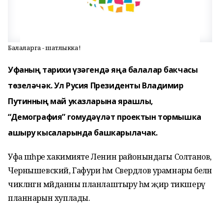
Балаларга - шатлыкка!
Уфаның тарихи үзәгендә яңа балалар бакчасы
төзеләчәк. Ул Русия Президенты Владимир
Путинның май указларына ярашлы,
“Демография” гомудәүләт проектын тормышка
ашыру кысаларында башкарылачак.
Уфа шәһәре хакимияте Ленин районындагы Солтанов,
Чернышевский, Гафури һәм Свердлов урамнары белән
чикләнгән мәйданны планлаштыру һәм җир тикшерү
планнарын хуплады.