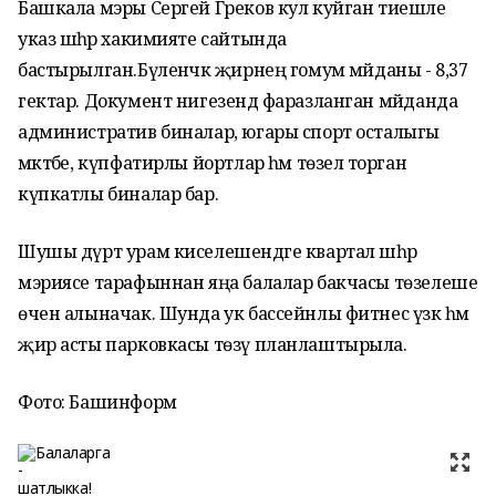
Башкала мэры Сергей Греков кул куйган тиешле
указ шәһәр хакимияте сайтында
бастырылган.Бүленәчәк җирнең гомум мәйданы - 8,37
гектар. Документ нигезендә фаразланган мәйданда
административ биналар, югары спорт осталыгы
мәктәбе, күпфатирлы йортлар һәм төзелә торган
күпкатлы биналар бар.
Шушы дүрт урам киселешендәге квартал шәһәр
мэриясе тарафыннан яңа балалар бакчасы төзелеше
өчен алыначак. Шунда ук ​​бассейнлы фитнес үзәк һәм
җир асты парковкасы төзү планлаштырыла.
Фото: Башинформ